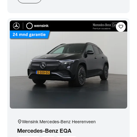
favorite
location_on
Wensink Mercedes-Benz Heerenveen
Mercedes-Benz
EQA