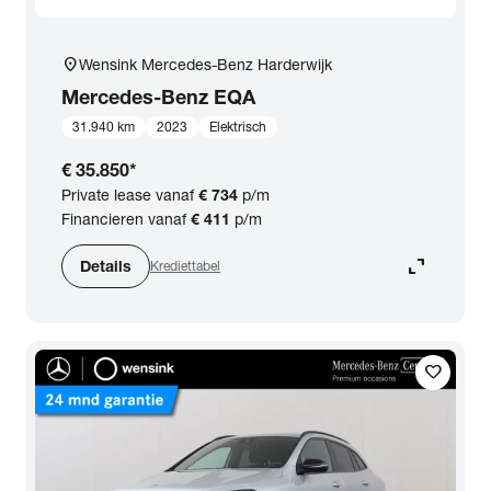
location_on
Wensink Mercedes-Benz Harderwijk
Mercedes-Benz
EQA
31.940 km
2023
Elektrisch
€ 35.850
*
Private lease vanaf
€ 734
p/m
Financieren vanaf
€ 411
p/m
expand_content
Details
Krediettabel
favorite