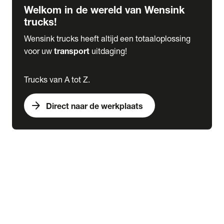
Welkom in de wereld van Wensink
trucks!
Wensink trucks heeft altijd een totaaloplossing
voor uw
transport
uitdaging!
Trucks van A tot Z.
arrow_forward
Direct naar de werkplaats
Lease
expand_more
Onderhoud
chevron_right
close
expand_more
Werkplaatsafspraak maken
Werkplaatsafspraak maken
Schade melden
expand_more
Onderhoud