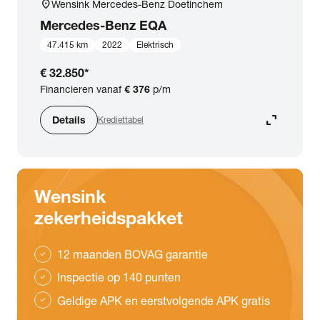
location_on
Wensink Mercedes-Benz Doetinchem
Mercedes-Benz
EQA
47.415 km
2022
Elektrisch
€ 32.850
*
Financieren vanaf
€ 376
p/m
expand_content
Details
Krediettabel
Wensink
zekerheidspakket
12 maanden BOVAG garantie
check
Inspectie op 140 punten
check
Geldige APK en eerstvolgende APK gratis
check