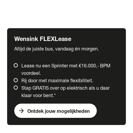
Ford
Fuso
Mercedes-Benz
Wensink FLEXLease
Altijd de juiste bus, vandaag én morgen.
Lease nu een Sprinter met €16.000,- BPM
voordeel.
Rij door met maximale flexibiliteit.
Stap GRATIS over op elektrisch als u daar
klaar voor bent.*
arrow_forward
Ontdek jouw mogelijkheden
expand_more
Trucks