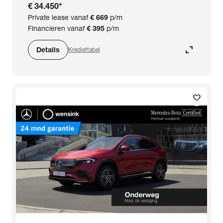
€ 34.450
*
Private lease vanaf
€ 669
p/m
Financieren vanaf
€ 395
p/m
expand_content
Details
Krediettabel
favorite