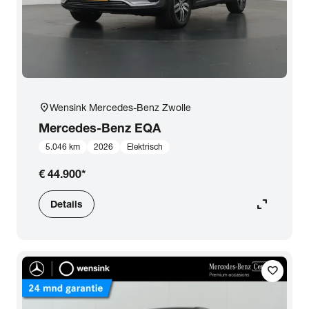
location_on
Wensink Mercedes-Benz Zwolle
Mercedes-Benz
EQA
5.046 km
2026
Elektrisch
€ 44.900
*
expand_content
Details
favorite