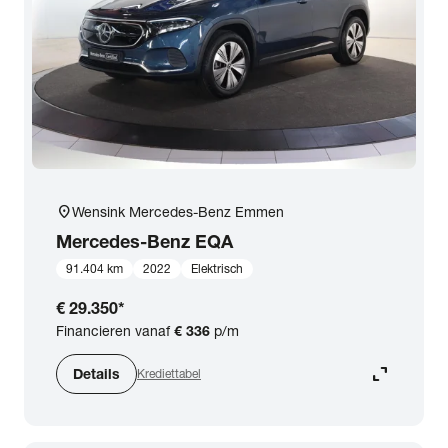
expand_more
BTW (aftrekbaar) / Marge (BTW niet aftrekbaar)
Merk & Model
close
Mercedes-Benz
Prijs
location_on
Wensink Mercedes-Benz Emmen
Kilometerstand
Mercedes-Benz
EQA
91.404 km
2022
Elektrisch
Bouwjaar
€ 29.350
*
Financieren vanaf
€ 336
p/m
Staat van de auto
expand_content
Details
Krediettabel
Brandstof