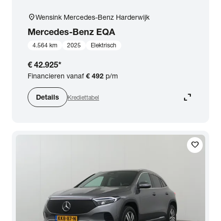
location_on
Wensink Mercedes-Benz Harderwijk
Mercedes-Benz
EQA
4.564 km
2025
Elektrisch
€ 42.925
*
Financieren vanaf
€ 492
p/m
expand_content
Details
Krediettabel
favorite