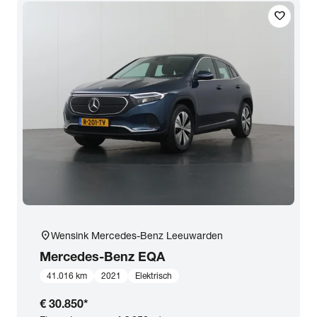
favorite
Transmissie
Opties
Carrosserie
Basiskleur
Aantal zitplaatsen
location_on
Wensink Mercedes-Benz Leeuwarden
Aantal deuren
Mercedes-Benz
EQA
41.016 km
2021
Elektrisch
Vestiging
€ 30.850
*