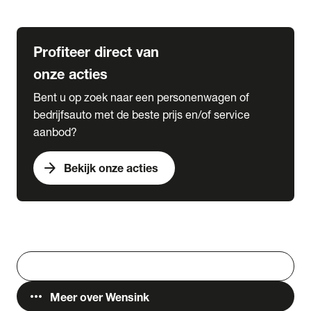
Lease & Services
Profiteer direct van
onze acties
Bent u op zoek naar een personenwagen of
bedrijfsauto met de beste prijs en/of service
aanbod?
arrow_forward
Bekijk onze acties
Vestigingen
Werken bij Wensink
search
Zoeken
more_horiz
Meer over Wensink