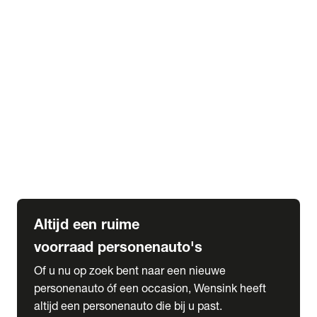
Elektrische Mercedes-Benz
Elektrische Occasions
Alles over elektrisch rijden
expand_more
Voorraad leasen
Private lease voorraad
Zakelijk lease voorraad
Occasion lease voorraad
Private Lease samenstellen
expand_more
Diensten
Expatriate Services & Diplomatic Sales
Altijd een ruime
voorraad personenauto's
Of u nu op zoek bent naar een nieuwe
personenauto óf een occasion, Wensink heeft
altijd een personenauto die bij u past.