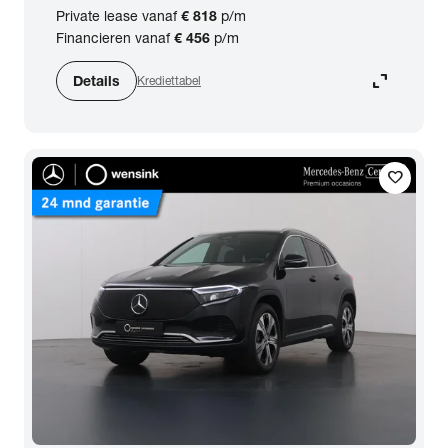
Private lease vanaf
€ 818
p/m
Financieren vanaf
€ 456
p/m
expand_content
Details
Krediettabel
favorite