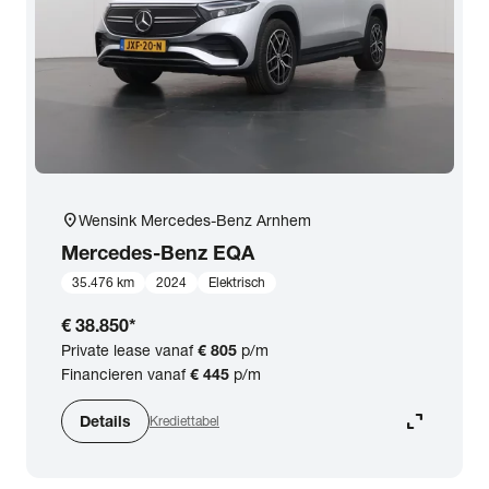
location_on
Wensink Mercedes-Benz Arnhem
Mercedes-Benz
EQA
35.476 km
2024
Elektrisch
€ 38.850
*
Private lease vanaf
€ 805
p/m
Financieren vanaf
€ 445
p/m
expand_content
Details
Krediettabel