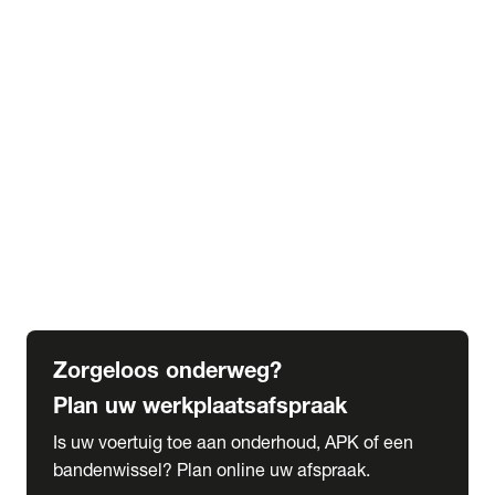
expand_more
Extra services
Beautykuur
Navigatie update
expand_more
Accessoires & onderdelen
Accessoires
Onderdelen
expand_more
Abonnementen
Alles over onze serviceabonnementen
Bandenhotel
expand_more
Schade melden
Meld hier je schade
Zorgeloos onderweg?
Plan uw werkplaatsafspraak
Is uw voertuig toe aan onderhoud, APK of een
bandenwissel? Plan online uw afspraak.