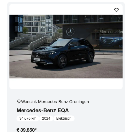
favorite
location_on
Wensink Mercedes-Benz Groningen
Mercedes-Benz
EQA
34.676 km
2024
Elektrisch
€ 39.850
*