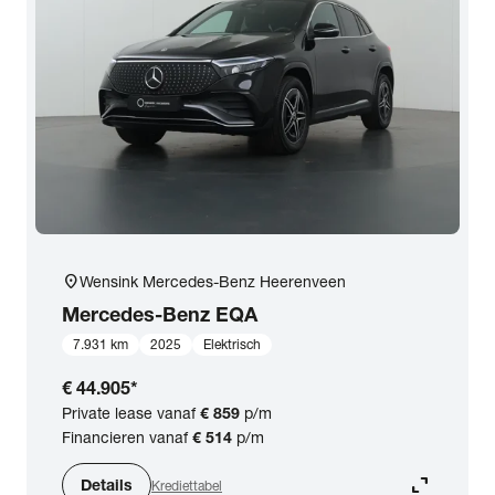
location_on
Wensink Mercedes-Benz Heerenveen
Mercedes-Benz
EQA
7.931 km
2025
Elektrisch
€ 44.905
*
Private lease vanaf
€ 859
p/m
Financieren vanaf
€ 514
p/m
expand_content
Details
Krediettabel