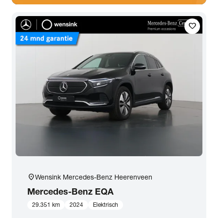
favorite
location_on
Wensink Mercedes-Benz Heerenveen
Mercedes-Benz
EQA
29.351 km
2024
Elektrisch