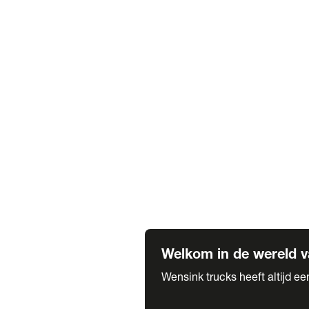
Truck verhuur
Service & onderhoud
APK
Onze labels & partners
Truck & Trailer
Trias Trailers
Spuiterij B. de Wilde
Carrosseriewerk Van de Weijer
Fleetcraft
A1 Automotive
Vestigingen
Bekijk alle vestigingen
Welkom in de wereld v
Wensink trucks heeft altijd e