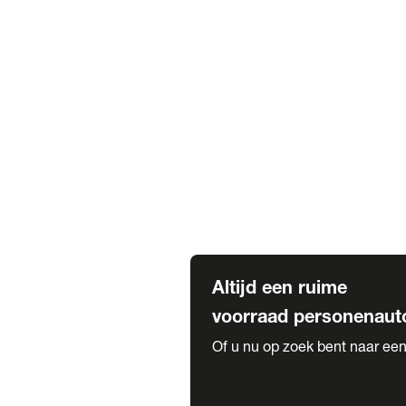
Elektrische Mercedes-Benz
Elektrische Occasions
Alles over elektrisch rijden
Voorraad leasen
Private lease voorraad
Zakelijk lease voorraad
Occasion lease voorraad
Private Lease samenstellen
Diensten
Expatriate Services & Diplomatic
Altijd een ruime
voorraad personenaut
Of u nu op zoek bent naar een