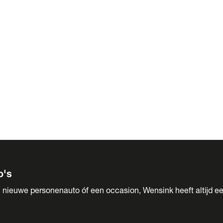
 Sales
o's
 nieuwe personenauto óf een occasion, Wensink heeft altijd ee