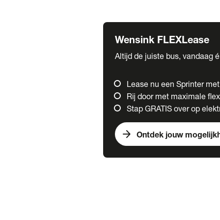
Fuso
Mercedes-Benz
Wensink FLEXLease
Altijd de juiste bus, vandaag 
Lease nu een Sprinter me
Rij door met maximale flexi
Stap GRATIS over op elektr
arrow_forward
Ontdek jouw mogelijk
Trucks
chevron_right
close
Onze merken
Mercedes Benz Trucks