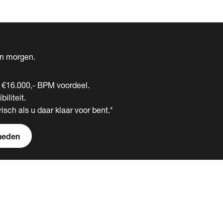
én morgen.
t €16.000,- BPM voordeel.
biliteit.
isch als u daar klaar voor bent.*
heden