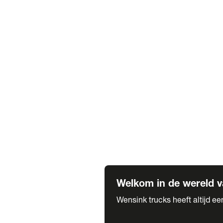
Truck verhuur
Service & onderhoud
APK
Onze labels & partners
Truck & Trailer
Trias Trailers
Spuiterij B. de Wilde
Carrosseriewerk Van de Weijer
Fleetcraft
A1 Automotive
Vestigingen
Bekijk alle vestigingen
Welkom in de wereld v
Wensink trucks heeft altijd e