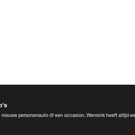
 Sales
o's
 nieuwe personenauto óf een occasion, Wensink heeft altijd ee