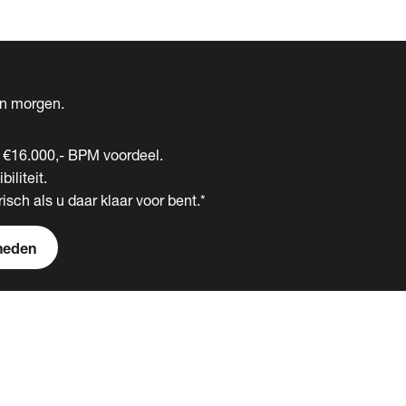
én morgen.
t €16.000,- BPM voordeel.
biliteit.
isch als u daar klaar voor bent.*
heden