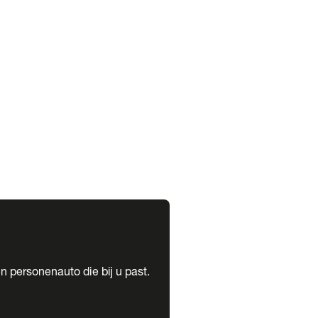
expand_more
expand_more
n personenauto die bij u past.