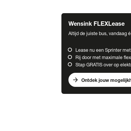
Fuso
Mercedes-Benz
Wensink FLEXLease
Altijd de juiste bus, vandaag 
Lease nu een Sprinter me
Rij door met maximale flexi
Stap GRATIS over op elektr
arrow_forward
Ontdek jouw mogelijk
Trucks
chevron_right
close
Onze merken
Mercedes Benz Trucks