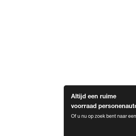
Elektrische Mercedes-Benz
Elektrische Occasions
Alles over elektrisch rijden
Voorraad leasen
Private lease voorraad
Zakelijk lease voorraad
Occasion lease voorraad
Private Lease samenstellen
Diensten
Expatriate Services & Diplomatic
Altijd een ruime
voorraad personenaut
Of u nu op zoek bent naar een