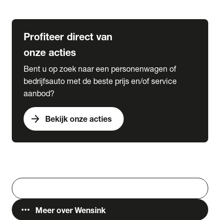
Lease & Services
Profiteer direct van
onze acties
Bent u op zoek naar een personenwagen of
bedrijfsauto met de beste prijs en/of service
aanbod?
arrow_forward
Bekijk onze acties
Vestigingen
Werken bij Wensink
search
Zoeken
more_horiz
Meer over Wensink