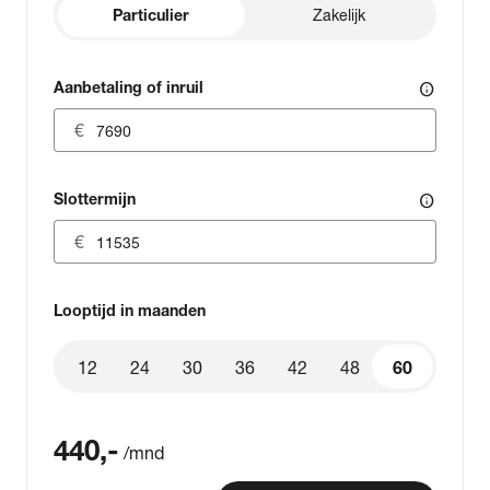
Particulier
Zakelijk
Aanbetaling of inruil
info
Slottermijn
info
Looptijd in maanden
12
24
30
36
42
48
60
60
440
,-
/mnd