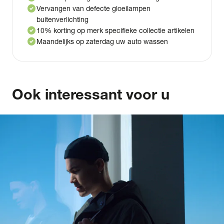
check_circle
Vervangen van defecte gloeilampen
buitenverlichting
check_circle
10% korting op merk specifieke collectie artikelen
check_circle
Maandelijks op zaterdag uw auto wassen
Ook interessant voor u