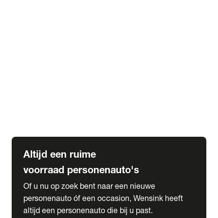
Elektrische Mercedes-Benz
Elektrische Occasions
Alles over elektrisch rijden
expand_more
Voorraad leasen
Private lease voorraad
Zakelijk lease voorraad
Occasion lease voorraad
Private Lease samenstellen
expand_more
Diensten
Expatriate Services & Diplomatic Sales
Altijd een ruime
voorraad personenauto's
Of u nu op zoek bent naar een nieuwe
personenauto óf een occasion, Wensink heeft
altijd een personenauto die bij u past.