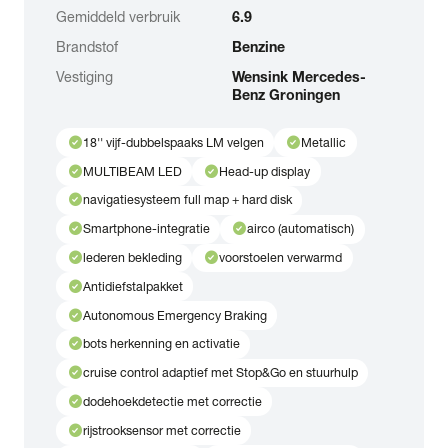
Gemiddeld verbruik
6.9
Brandstof
Benzine
Vestiging
Wensink Mercedes-
Benz Groningen
check_circle
check_circle
18'' vijf-dubbelspaaks LM velgen
Metallic
check_circle
check_circle
MULTIBEAM LED
Head-up display
check_circle
navigatiesysteem full map + hard disk
check_circle
check_circle
Smartphone-integratie
airco (automatisch)
check_circle
check_circle
lederen bekleding
voorstoelen verwarmd
check_circle
Antidiefstalpakket
check_circle
Autonomous Emergency Braking
check_circle
bots herkenning en activatie
check_circle
cruise control adaptief met Stop&Go en stuurhulp
check_circle
dodehoekdetectie met correctie
check_circle
rijstrooksensor met correctie