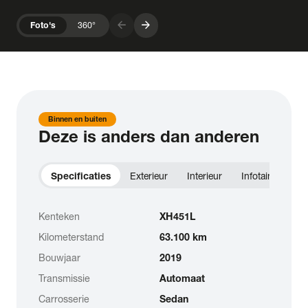
arrow_forward
arrow_forward
Foto's
360°
Binnen en buiten
Deze is anders dan anderen
Specificaties
Exterieur
Interieur
Infotainment
Kenteken
XH451L
Kilometerstand
63.100 km
Bouwjaar
2019
Transmissie
Automaat
Carrosserie
Sedan