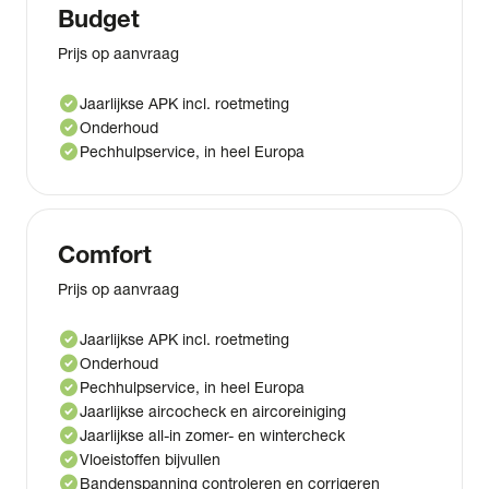
Budget
Prijs op aanvraag
check_circle
Jaarlijkse APK incl. roetmeting
check_circle
Onderhoud
check_circle
Pechhulpservice, in heel Europa
Comfort
Prijs op aanvraag
check_circle
Jaarlijkse APK incl. roetmeting
check_circle
Onderhoud
check_circle
Pechhulpservice, in heel Europa
check_circle
Jaarlijkse aircocheck en aircoreiniging
check_circle
Jaarlijkse all-in zomer- en wintercheck
check_circle
Vloeistoffen bijvullen
check_circle
Bandenspanning controleren en corrigeren