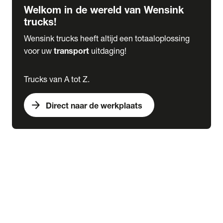
Welkom in de wereld van Wensink
trucks!
Wensink trucks heeft altijd een totaaloplossing
voor uw
transport
uitdaging!
Trucks van A tot Z.
arrow_forward
Direct naar de werkplaats
Lease
expand_more
Onderhoud
chevron_right
close
expand_more
Werkplaatsafspraak maken
Werkplaatsafspraak maken
Schade melden
expand_more
Onderhoud