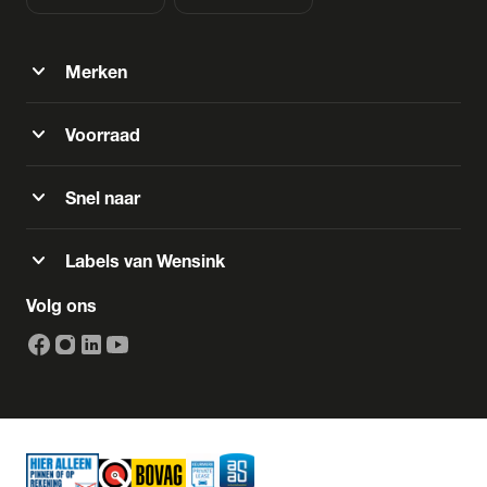
expand_more
Merken
expand_more
Voorraad
expand_more
Snel naar
expand_more
Labels van Wensink
Volg ons