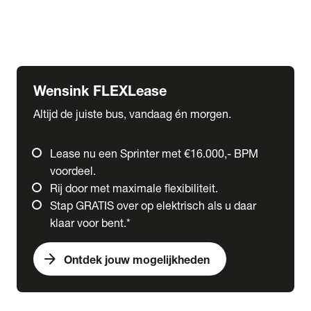
Ford
Fuso
Mercedes-Benz
Wensink FLEXLease
Altijd de juiste bus, vandaag én morgen.
Lease nu een Sprinter met €16.000,- BPM
voordeel.
Rij door met maximale flexibiliteit.
Stap GRATIS over op elektrisch als u daar
klaar voor bent.*
arrow_forward
Ontdek jouw mogelijkheden
expand_more
Trucks