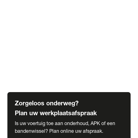
expand_more
Extra services
Beautykuur
Navigatie update
expand_more
Accessoires & onderdelen
Accessoires
Onderdelen
expand_more
Abonnementen
Alles over onze serviceabonnementen
Bandenhotel
expand_more
Schade melden
Meld hier je schade
Zorgeloos onderweg?
Plan uw werkplaatsafspraak
Is uw voertuig toe aan onderhoud, APK of een
bandenwissel? Plan online uw afspraak.