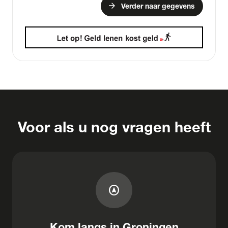
arrow_forward
Verder naar gegevens
Voor als u nog vragen heeft
assistant_navigation
Kom langs in Groningen