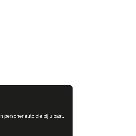
expand_more
expand_more
n personenauto die bij u past.