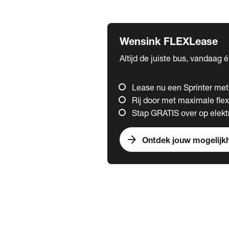
Fuso
Mercedes-Benz
Wensink FLEXLease
Altijd de juiste bus, vandaag 
Lease nu een Sprinter me
Rij door met maximale flexi
Stap GRATIS over op elektr
arrow_forward
Ontdek jouw mogelijk
Trucks
chevron_right
close
Onze merken
Mercedes Benz Trucks