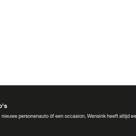
 Sales
o's
 nieuwe personenauto óf een occasion, Wensink heeft altijd ee