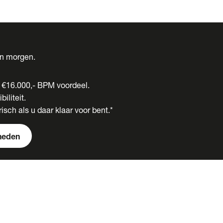
én morgen.
t €16.000,- BPM voordeel.
biliteit.
isch als u daar klaar voor bent.*
heden