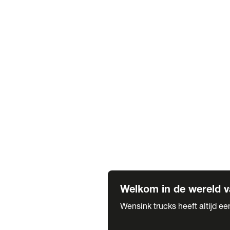
Truck verhuur
Service & onderhoud
APK
Onze labels & partners
Truck & Trailer
Trias Trailers
Spuiterij B. de Wilde
Carrosseriewerk Van de Weijer
Fleetcraft
A1 Automotive
Vestigingen
Bekijk alle vestigingen
Welkom in de wereld v
Wensink trucks heeft altijd e