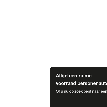
Elektrische Mercedes-Benz
Elektrische Occasions
Alles over elektrisch rijden
Voorraad leasen
Private lease voorraad
Zakelijk lease voorraad
Occasion lease voorraad
Private Lease samenstellen
Diensten
Expatriate Services & Diplomatic
Altijd een ruime
voorraad personenaut
Of u nu op zoek bent naar een