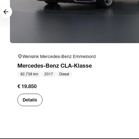
arrow_forward
location_on
Wensink Mercedes-Benz Emmeloord
Mercedes-Benz
CLA-Klasse
82.738 km
2017
Diesel
€ 19.850
Details