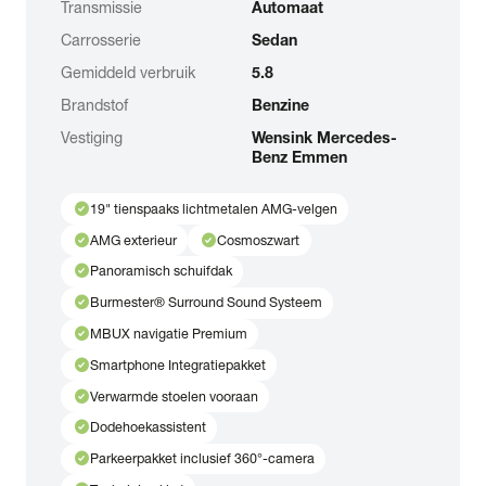
Transmissie
Automaat
Carrosserie
Sedan
Gemiddeld verbruik
5.8
Brandstof
Benzine
Vestiging
Wensink Mercedes-
Benz Emmen
check_circle
19" tienspaaks lichtmetalen AMG-velgen
check_circle
check_circle
AMG exterieur
Cosmoszwart
check_circle
Panoramisch schuifdak
check_circle
Burmester® Surround Sound Systeem
check_circle
MBUX navigatie Premium
check_circle
Smartphone Integratiepakket
check_circle
Verwarmde stoelen vooraan
check_circle
Dodehoekassistent
check_circle
Parkeerpakket inclusief 360°-camera