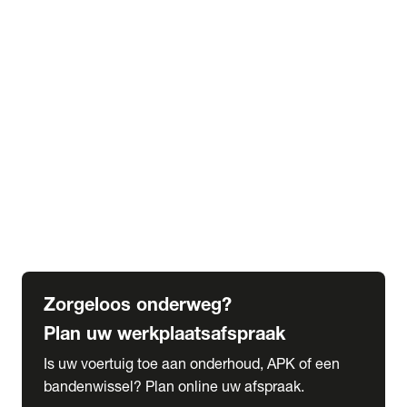
expand_more
Extra services
Beautykuur
Navigatie update
expand_more
Accessoires & onderdelen
Accessoires
Onderdelen
expand_more
Abonnementen
Alles over onze serviceabonnementen
Bandenhotel
expand_more
Schade melden
Meld hier je schade
Zorgeloos onderweg?
Plan uw werkplaatsafspraak
Is uw voertuig toe aan onderhoud, APK of een
bandenwissel? Plan online uw afspraak.