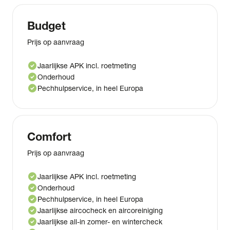
Budget
Prijs op aanvraag
check_circle
Jaarlijkse APK incl. roetmeting
check_circle
Onderhoud
check_circle
Pechhulpservice, in heel Europa
Comfort
Prijs op aanvraag
check_circle
Jaarlijkse APK incl. roetmeting
check_circle
Onderhoud
check_circle
Pechhulpservice, in heel Europa
check_circle
Jaarlijkse aircocheck en aircoreiniging
check_circle
Jaarlijkse all-in zomer- en wintercheck