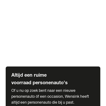
Elektrische Mercedes-Benz
Elektrische Occasions
Alles over elektrisch rijden
expand_more
Voorraad leasen
Private lease voorraad
Zakelijk lease voorraad
Occasion lease voorraad
Private Lease samenstellen
expand_more
Diensten
Expatriate Services & Diplomatic Sales
Altijd een ruime
voorraad personenauto's
Of u nu op zoek bent naar een nieuwe
personenauto óf een occasion, Wensink heeft
altijd een personenauto die bij u past.