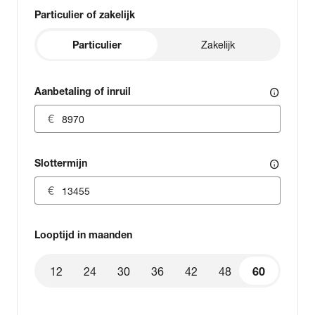
Particulier of zakelijk
Particulier
Zakelijk
Aanbetaling of inruil
info
Slottermijn
info
Looptijd in maanden
12
24
30
36
42
48
60
60