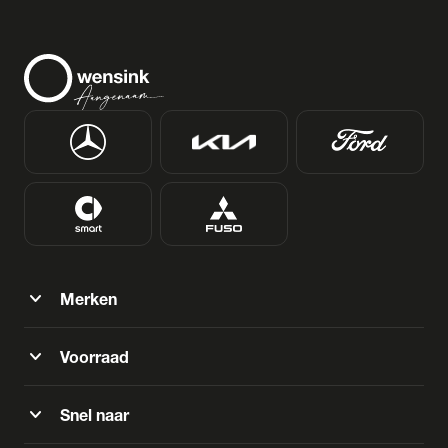
expand_more
Merken
expand_more
Voorraad
expand_more
Snel naar