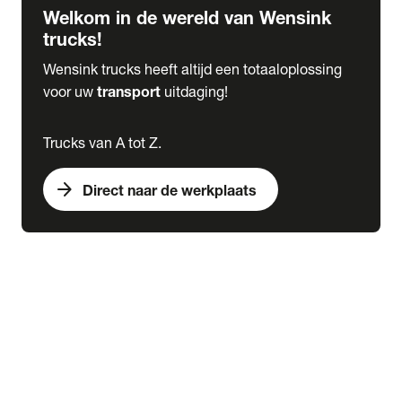
Welkom in de wereld van Wensink
trucks!
Wensink trucks heeft altijd een totaaloplossing
voor uw
transport
uitdaging!
Trucks van A tot Z.
arrow_forward
Direct naar de werkplaats
Lease
expand_more
Onderhoud
chevron_right
close
expand_more
Werkplaatsafspraak maken
Werkplaatsafspraak maken
Schade melden
expand_more
Onderhoud