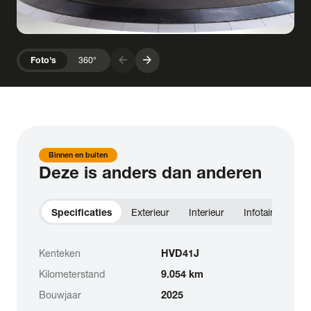
arrow_forward
arrow_forward
Foto's
360°
Binnen en buiten
Deze is anders dan anderen
Specificaties
Exterieur
Interieur
Infotainment
Kenteken
HVD41J
Kilometerstand
9.054 km
Bouwjaar
2025