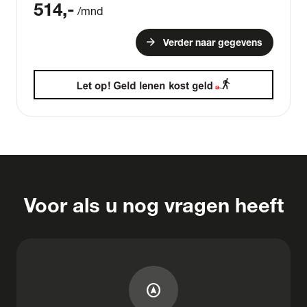
514
,-
/mnd
arrow_forward
Verder naar gegevens
Voor als u nog vragen heeft
assistant_navigation