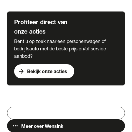
Lease & Services
Profiteer direct van
onze acties
Bent u op zoek naar een personenwagen of
bedrijfsauto met de beste prijs en/of service
aanbod?
arrow_forward
Bekijk onze acties
Vestigingen
Werken bij Wensink
search
Zoeken
more_horiz
Meer over Wensink