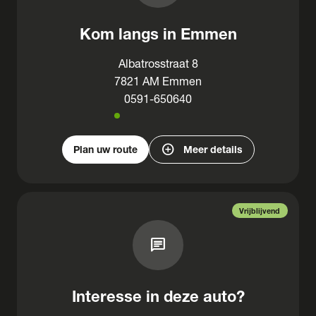
Kom langs in Emmen
Albatrosstraat 8
7821 AM Emmen
0591-650640
add_circle
Plan uw route
Meer details
Vrijblijvend
chat
Interesse in deze auto?