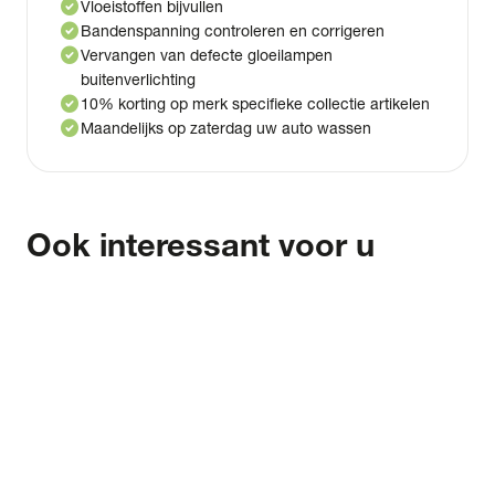
check_circle
Vloeistoffen bijvullen
check_circle
Bandenspanning controleren en corrigeren
check_circle
Vervangen van defecte gloeilampen
buitenverlichting
check_circle
10% korting op merk specifieke collectie artikelen
check_circle
Maandelijks op zaterdag uw auto wassen
Ook interessant voor u