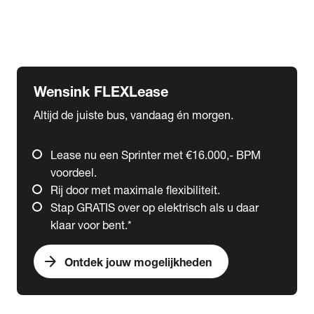
Ford
Fuso
Mercedes-Benz
Wensink FLEXLease
Altijd de juiste bus, vandaag én morgen.
Lease nu een Sprinter met €16.000,- BPM
voordeel.
Rij door met maximale flexibiliteit.
Stap GRATIS over op elektrisch als u daar
klaar voor bent.*
arrow_forward
Ontdek jouw mogelijkheden
expand_more
Trucks