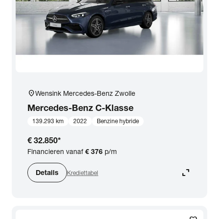
location_on
Wensink Mercedes-Benz Zwolle
Mercedes-Benz
C-Klasse
139.293 km
2022
Benzine hybride
€ 32.850
*
Financieren vanaf
€ 376
p/m
expand_content
Details
Krediettabel