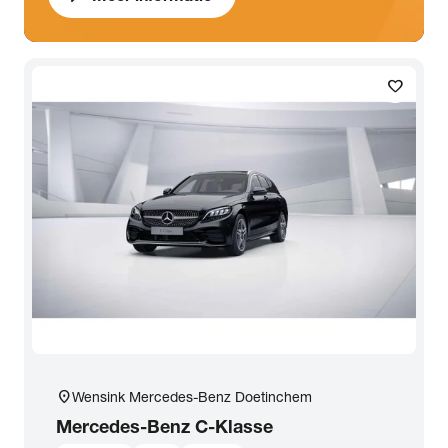
favorite
location_on
Wensink Mercedes-Benz Doetinchem
Mercedes-Benz
C-Klasse