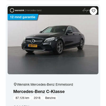
Transmissie
favorite
Opties
Carrosserie
Basiskleur
Aantal zitplaatsen
Aantal deuren
location_on
Wensink Mercedes-Benz Emmeloord
Mercedes-Benz
C-Klasse
Vestiging
87.126 km
2018
Benzine