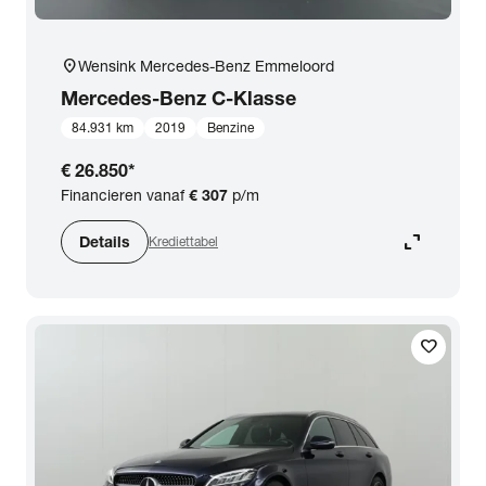
location_on
Wensink Mercedes-Benz Emmeloord
Mercedes-Benz
C-Klasse
84.931 km
2019
Benzine
€ 26.850
*
Financieren vanaf
€ 307
p/m
expand_content
Details
Krediettabel
favorite