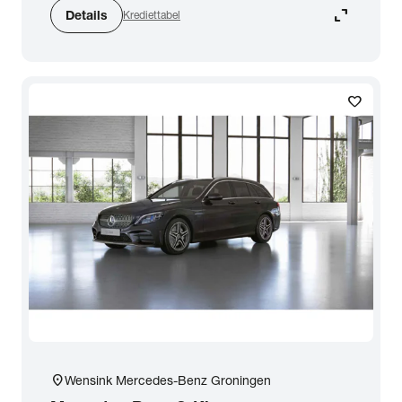
expand_content
Details
Krediettabel
favorite
location_on
Wensink Mercedes-Benz Groningen