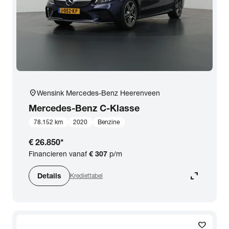
location_on
Wensink Mercedes-Benz Heerenveen
Mercedes-Benz
C-Klasse
78.152 km
2020
Benzine
€ 26.850
*
Financieren vanaf
€ 307
p/m
expand_content
Details
Krediettabel
favorite