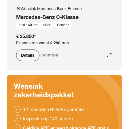
location_on
Wensink Mercedes-Benz Emmen
Mercedes-Benz
C-Klasse
110.160 km
2020
Benzine
€ 25.850
*
Financieren vanaf
€ 296
p/m
expand_content
Details
Krediettabel
Wensink
zekerheidspakket
12 maanden BOVAG garantie
check
Inspectie op 140 punten
check
Geldige APK en eerstvolgende APK gratis
check