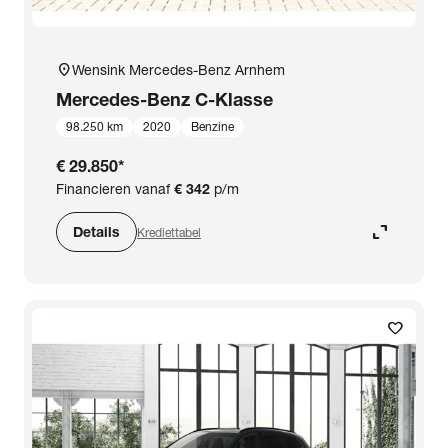
location_on
Wensink Mercedes-Benz Arnhem
Mercedes-Benz
C-Klasse
98.250 km
2020
Benzine
€ 29.850
*
Financieren vanaf
€ 342
p/m
expand_content
Details
Krediettabel
favorite