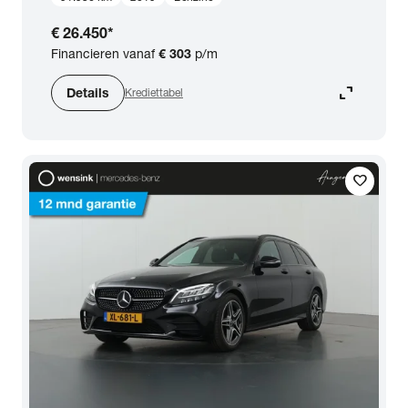
€ 26.450
*
Financieren vanaf
€ 303
p/m
expand_content
Details
Krediettabel
favorite