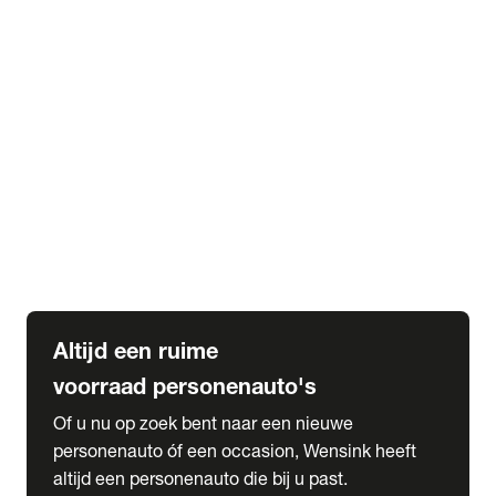
Elektrische Mercedes-Benz
Elektrische Occasions
Alles over elektrisch rijden
expand_more
Voorraad leasen
Private lease voorraad
Zakelijk lease voorraad
Occasion lease voorraad
Private Lease samenstellen
expand_more
Diensten
Expatriate Services & Diplomatic Sales
Altijd een ruime
voorraad personenauto's
Of u nu op zoek bent naar een nieuwe
personenauto óf een occasion, Wensink heeft
altijd een personenauto die bij u past.