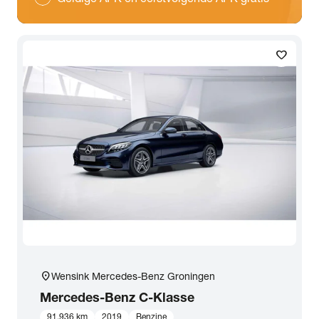
favorite
location_on
Wensink Mercedes-Benz Groningen
Mercedes-Benz
C-Klasse
91.936 km
2019
Benzine