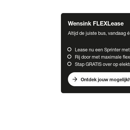
Fuso
Mercedes-Benz
Wensink FLEXLease
Altijd de juiste bus, vandaag 
Lease nu een Sprinter me
Rij door met maximale flexi
Stap GRATIS over op elektr
arrow_forward
Ontdek jouw mogelijk
Trucks
chevron_right
close
Onze merken
Mercedes Benz Trucks