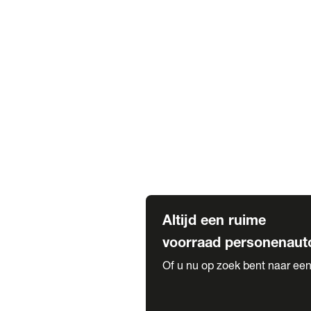
Elektrische Mercedes-Benz
Elektrische Occasions
Alles over elektrisch rijden
Voorraad leasen
Private lease voorraad
Zakelijk lease voorraad
Occasion lease voorraad
Private Lease samenstellen
Diensten
Expatriate Services & Diplomatic
Altijd een ruime
voorraad personenaut
Of u nu op zoek bent naar een