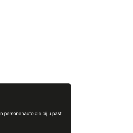
expand_more
expand_more
n personenauto die bij u past.