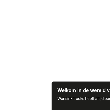
Truck verhuur
Service & onderhoud
APK
Onze labels & partners
Truck & Trailer
Trias Trailers
Spuiterij B. de Wilde
Carrosseriewerk Van de Weijer
Fleetcraft
A1 Automotive
Vestigingen
Bekijk alle vestigingen
Welkom in de wereld v
Wensink trucks heeft altijd e