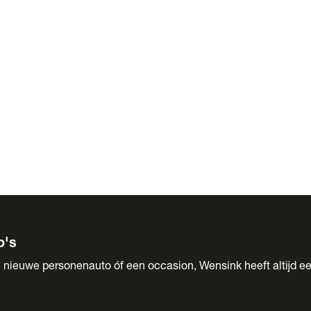
 Sales
o's
 nieuwe personenauto óf een occasion, Wensink heeft altijd ee