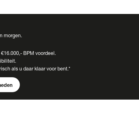
én morgen.
t €16.000,- BPM voordeel.
biliteit.
isch als u daar klaar voor bent.*
heden