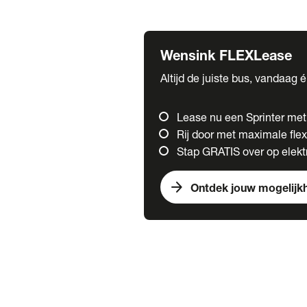
Fuso
Mercedes-Benz
Wensink FLEXLease
Altijd de juiste bus, vandaag 
Lease nu een Sprinter me
Rij door met maximale flexi
Stap GRATIS over op elektr
arrow_forward
Ontdek jouw mogelijk
Trucks
chevron_right
close
Onze merken
Mercedes Benz Trucks