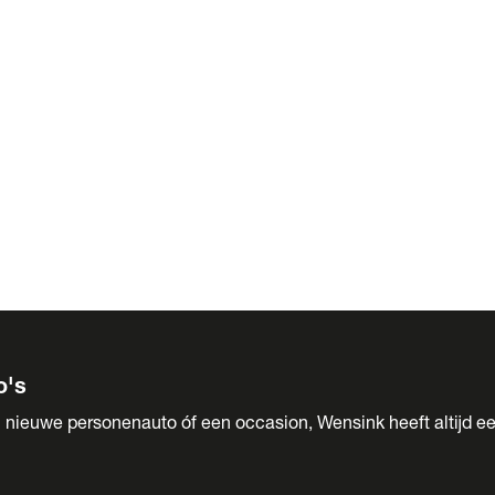
 Sales
o's
 nieuwe personenauto óf een occasion, Wensink heeft altijd ee