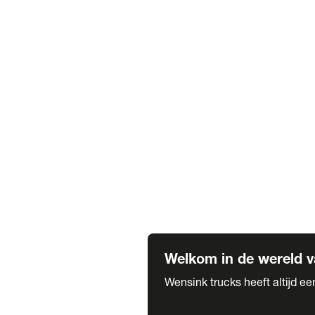
Truck verhuur
Service & onderhoud
APK
Onze labels & partners
Truck & Trailer
Trias Trailers
Spuiterij B. de Wilde
Carrosseriewerk Van de Weijer
Fleetcraft
A1 Automotive
Vestigingen
Bekijk alle vestigingen
Welkom in de wereld v
Wensink trucks heeft altijd e