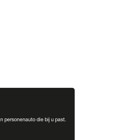
expand_more
expand_more
n personenauto die bij u past.