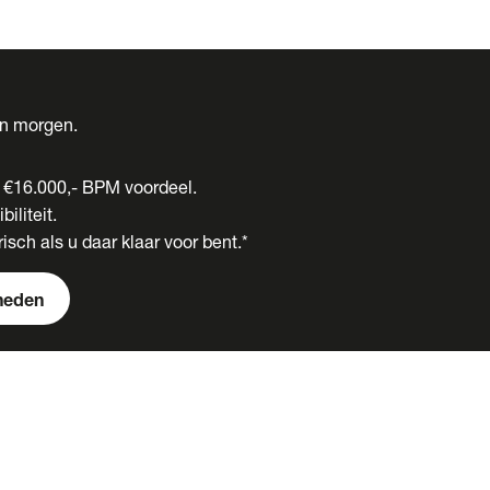
én morgen.
t €16.000,- BPM voordeel.
biliteit.
isch als u daar klaar voor bent.*
heden