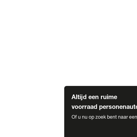
Elektrische Mercedes-Benz
Elektrische Occasions
Alles over elektrisch rijden
Voorraad leasen
Private lease voorraad
Zakelijk lease voorraad
Occasion lease voorraad
Private Lease samenstellen
Diensten
Expatriate Services & Diplomatic
Altijd een ruime
voorraad personenaut
Of u nu op zoek bent naar een