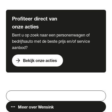
Lease & Services
Profiteer direct van
onze acties
Bent u op zoek naar een personenwagen of
bedrijfsauto met de beste prijs en/of service
aanbod?
arrow_forward
Bekijk onze acties
Vestigingen
Werken bij Wensink
search
Zoeken
more_horiz
Meer over Wensink