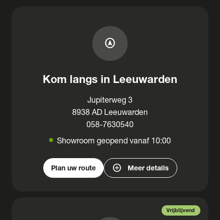
assistant_navigation
Kom langs in Leeuwarden
Jupiterweg 3
8938 AD Leeuwarden
058-7630540
Showroom geopend vanaf 10:00
add_circle
Plan uw route
Meer details
Vrijblijvend