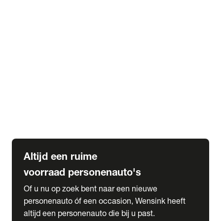
Elektrische Mercedes-Benz
Elektrische Occasions
Alles over elektrisch rijden
expand_more
Voorraad leasen
Private lease voorraad
Zakelijk lease voorraad
Occasion lease voorraad
Private Lease samenstellen
expand_more
Diensten
Expatriate Services & Diplomatic Sales
Altijd een ruime
voorraad personenauto's
Of u nu op zoek bent naar een nieuwe
personenauto óf een occasion, Wensink heeft
altijd een personenauto die bij u past.