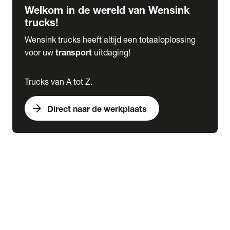
Welkom in de wereld van Wensink
trucks!
Wensink trucks heeft altijd een totaaloplossing
voor uw
transport
uitdaging!
Trucks van A tot Z.
arrow_forward
Direct naar de werkplaats
Lease
expand_more
Onderhoud
chevron_right
close
expand_more
Werkplaatsafspraak maken
Werkplaatsafspraak maken
Schade melden
expand_more
Onderhoud