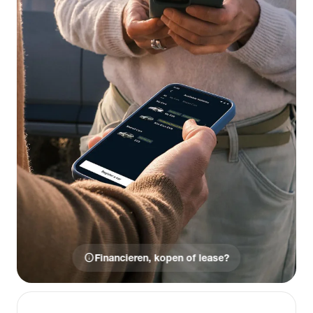
info
Financieren, kopen of lease?