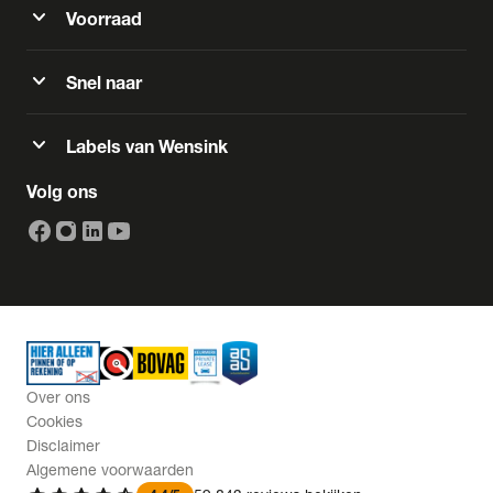
expand_more
Voorraad
expand_more
Snel naar
expand_more
Labels van Wensink
Volg ons
Over ons
Cookies
Disclaimer
Algemene voorwaarden