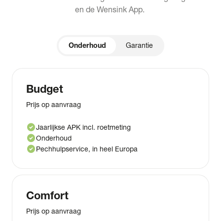
en de Wensink App.
Onderhoud
Garantie
Budget
Prijs op aanvraag
check_circle
Jaarlijkse APK incl. roetmeting
check_circle
Onderhoud
check_circle
Pechhulpservice, in heel Europa
Comfort
Prijs op aanvraag