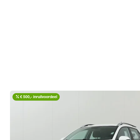
percent
€ 500,- inruilvoordeel