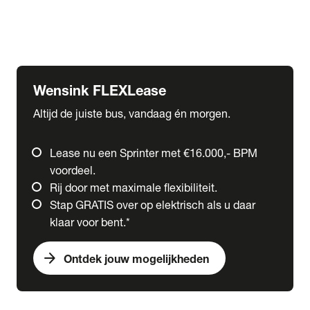
Ford
Fuso
Mercedes-Benz
Wensink FLEXLease
Altijd de juiste bus, vandaag én morgen.
Lease nu een Sprinter met €16.000,- BPM
voordeel.
Rij door met maximale flexibiliteit.
Stap GRATIS over op elektrisch als u daar
klaar voor bent.*
arrow_forward
Ontdek jouw mogelijkheden
expand_more
Trucks