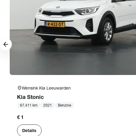
arrow_forward
location_on
Wensink Kia Leeuwarden
Kia
Stonic
67.411 km
2021
Benzine
€ 1
Details