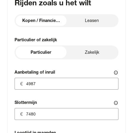
Rijden zoals u het wilt
Kopen / Financieren
Leasen
Particulier of zakelijk
Particulier
Zakelijk
Aanbetaling of inruil
info
Slottermijn
info
Looptijd in maanden