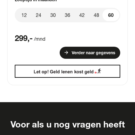
12
24
30
36
42
48
60
60
299
,-
/mnd
arrow_forward
Verder naar gegevens
Voor als u nog vragen heeft