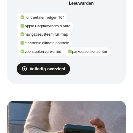
Leeuwarden
check_circle
lichtmetalen velgen 16"
check_circle
Apple Carplay/Android Auto
check_circle
navigatiesysteem full map
check_circle
electronic climate controle
check_circle
check_circle
voorstoelen verwarmd
parkeersensor achter
add_circle
Volledig overzicht