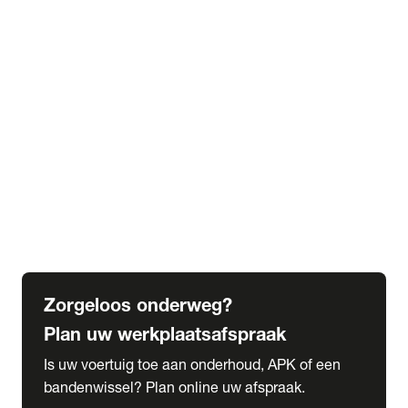
expand_more
Extra services
Beautykuur
Navigatie update
expand_more
Accessoires & onderdelen
Accessoires
Onderdelen
expand_more
Abonnementen
Alles over onze serviceabonnementen
Bandenhotel
expand_more
Schade melden
Meld hier je schade
Zorgeloos onderweg?
Plan uw werkplaatsafspraak
Is uw voertuig toe aan onderhoud, APK of een
bandenwissel? Plan online uw afspraak.