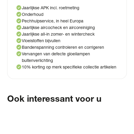
check_circle
Jaarlijkse APK incl. roetmeting
check_circle
Onderhoud
check_circle
Pechhulpservice, in heel Europa
check_circle
Jaarlijkse aircocheck en aircoreiniging
check_circle
Jaarlijkse all-in zomer- en wintercheck
check_circle
Vloeistoffen bijvullen
check_circle
Bandenspanning controleren en corrigeren
check_circle
Vervangen van defecte gloeilampen
buitenverlichting
check_circle
10% korting op merk specifieke collectie artikelen
Ook interessant voor u