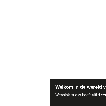
Truck verhuur
Service & onderhoud
APK
Onze labels & partners
Truck & Trailer
Trias Trailers
Spuiterij B. de Wilde
Carrosseriewerk Van de Weijer
Fleetcraft
A1 Automotive
Vestigingen
Bekijk alle vestigingen
Welkom in de wereld v
Wensink trucks heeft altijd e