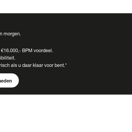
én morgen.
t €16.000,- BPM voordeel.
biliteit.
isch als u daar klaar voor bent.*
heden