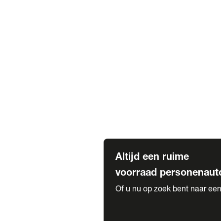
Elektrische Mercedes-Benz
Elektrische Occasions
Alles over elektrisch rijden
Voorraad leasen
Private lease voorraad
Zakelijk lease voorraad
Occasion lease voorraad
Private Lease samenstellen
Diensten
Expatriate Services & Diplomatic
Altijd een ruime
voorraad personenaut
Of u nu op zoek bent naar een