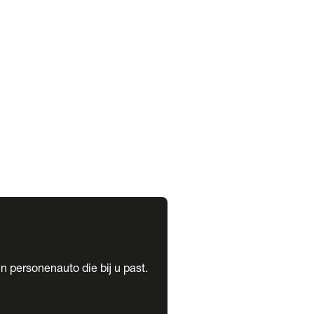
expand_more
expand_more
n personenauto die bij u past.