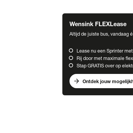
Fuso
Mercedes-Benz
Wensink FLEXLease
Altijd de juiste bus, vandaag 
Lease nu een Sprinter me
Rij door met maximale flexi
Stap GRATIS over op elektr
arrow_forward
Ontdek jouw mogelijk
Trucks
chevron_right
close
Onze merken
Mercedes Benz Trucks