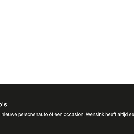
 Sales
o's
 nieuwe personenauto óf een occasion, Wensink heeft altijd ee