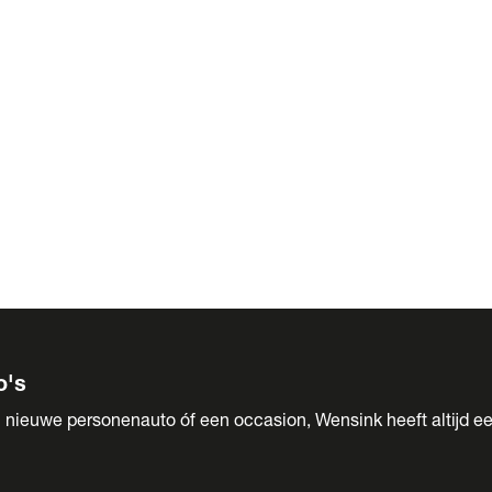
 Sales
o's
 nieuwe personenauto óf een occasion, Wensink heeft altijd ee