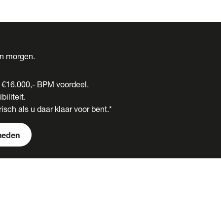
én morgen.
t €16.000,- BPM voordeel.
biliteit.
isch als u daar klaar voor bent.*
heden