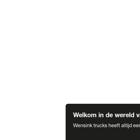
Truck verhuur
Service & onderhoud
APK
Onze labels & partners
Truck & Trailer
Trias Trailers
Spuiterij B. de Wilde
Carrosseriewerk Van de Weijer
Fleetcraft
A1 Automotive
Vestigingen
Bekijk alle vestigingen
Welkom in de wereld v
Wensink trucks heeft altijd e