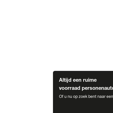
Elektrische Mercedes-Benz
Elektrische Occasions
Alles over elektrisch rijden
Voorraad leasen
Private lease voorraad
Zakelijk lease voorraad
Occasion lease voorraad
Private Lease samenstellen
Diensten
Expatriate Services & Diplomatic
Altijd een ruime
voorraad personenaut
Of u nu op zoek bent naar een