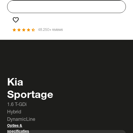
person
Login
favorite
Favorieten
star
star
star
star
star_half
48.250+ reviews
Kia
Sportage
1.6 T-GDi
Hybrid
DynamicLine
Opties &
specificaties