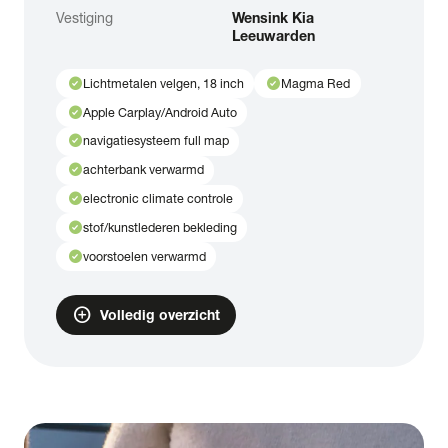
Vestiging
Wensink Kia
Leeuwarden
check_circle
check_circle
Lichtmetalen velgen, 18 inch
Magma Red
check_circle
Apple Carplay/Android Auto
check_circle
navigatiesysteem full map
check_circle
achterbank verwarmd
check_circle
electronic climate controle
check_circle
stof/kunstlederen bekleding
check_circle
voorstoelen verwarmd
add_circle
Volledig overzicht