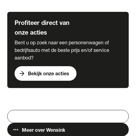
Lease & Services
Profiteer direct van
onze acties
Bent u op zoek naar een personenwagen of
bedrijfsauto met de beste prijs en/of service
aanbod?
arrow_forward
Bekijk onze acties
Vestigingen
Werken bij Wensink
search
Zoeken
more_horiz
Meer over Wensink