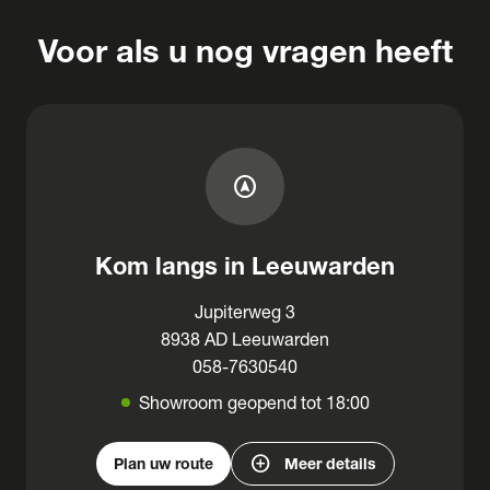
Voor als u nog vragen heeft
assistant_navigation
Kom langs in Leeuwarden
Jupiterweg 3
8938 AD Leeuwarden
058-7630540
Showroom geopend tot 18:00
add_circle
Plan uw route
Meer details