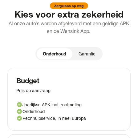
Zorgeloos op weg
Kies voor extra zekerheid
Al onze auto’s worden afgeleverd met een geldige APK
en de Wensink App.
Onderhoud
Garantie
Budget
Prijs op aanvraag
check_circle
Jaarlijkse APK incl. roetmeting
check_circle
Onderhoud
check_circle
Pechhulpservice, in heel Europa