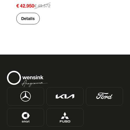
€ 42.950
€ 49.572
Details