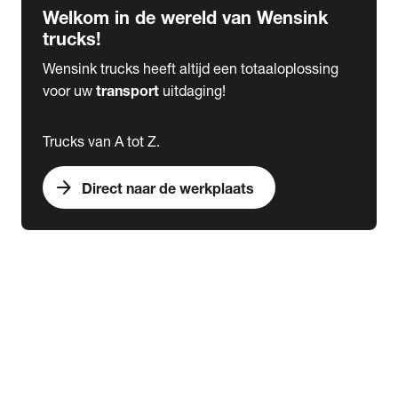
Welkom in de wereld van Wensink
trucks!
Wensink trucks heeft altijd een totaaloplossing
voor uw
transport
uitdaging!
Trucks van A tot Z.
arrow_forward
Direct naar de werkplaats
Lease
expand_more
Onderhoud
chevron_right
close
expand_more
Werkplaatsafspraak maken
Werkplaatsafspraak maken
Schade melden
expand_more
Onderhoud