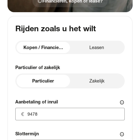
info
Financieren, kopen of lease?
Rijden zoals u het wilt
Kopen / Financieren
Leasen
Particulier of zakelijk
Particulier
Zakelijk
Aanbetaling of inruil
info
Slottermijn
info