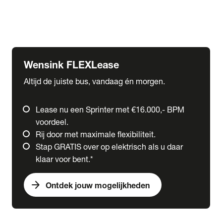
Ford
Fuso
Mercedes-Benz
Wensink FLEXLease
Altijd de juiste bus, vandaag én morgen.
Lease nu een Sprinter met €16.000,- BPM
voordeel.
Rij door met maximale flexibiliteit.
Stap GRATIS over op elektrisch als u daar
klaar voor bent.*
arrow_forward
Ontdek jouw mogelijkheden
expand_more
Trucks