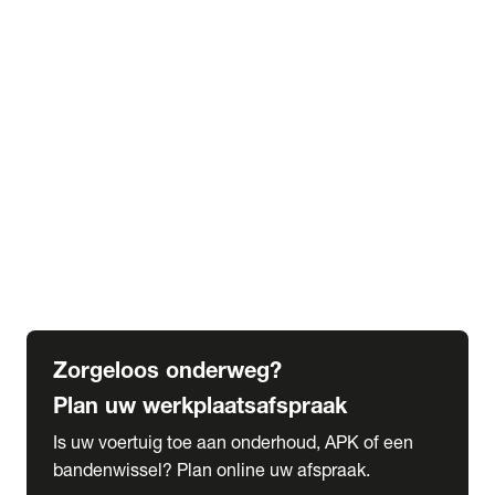
expand_more
Extra services
Beautykuur
Navigatie update
expand_more
Accessoires & onderdelen
Accessoires
Onderdelen
expand_more
Abonnementen
Alles over onze serviceabonnementen
Bandenhotel
expand_more
Schade melden
Meld hier je schade
Zorgeloos onderweg?
Plan uw werkplaatsafspraak
Is uw voertuig toe aan onderhoud, APK of een
bandenwissel? Plan online uw afspraak.