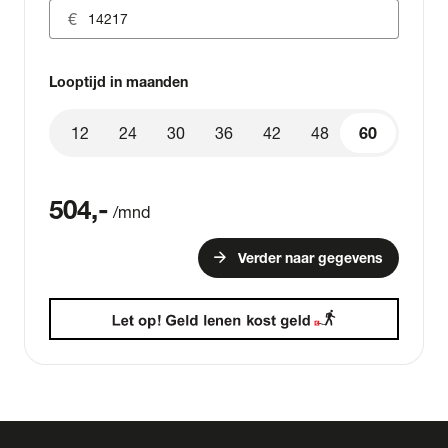
Looptijd in maanden
12
24
30
36
42
48
60
60
504
,-
/mnd
arrow_forward
Verder naar gegevens