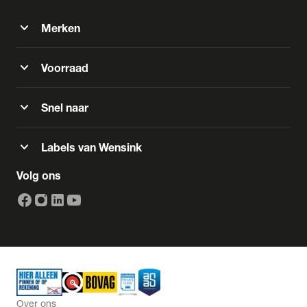
expand_more
Merken
expand_more
Voorraad
expand_more
Snel naar
expand_more
Labels van Wensink
Volg ons
Over ons