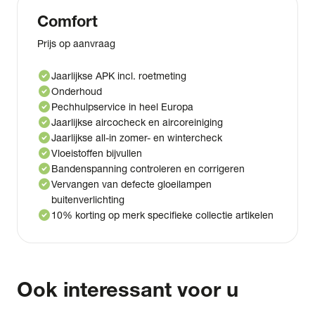
Comfort
Prijs op aanvraag
check_circle
Jaarlijkse APK incl. roetmeting
check_circle
Onderhoud
check_circle
Pechhulpservice in heel Europa
check_circle
Jaarlijkse aircocheck en aircoreiniging
check_circle
Jaarlijkse all-in zomer- en wintercheck
check_circle
Vloeistoffen bijvullen
check_circle
Bandenspanning controleren en corrigeren
check_circle
Vervangen van defecte gloeilampen
buitenverlichting
check_circle
10% korting op merk specifieke collectie artikelen
Ook interessant voor u