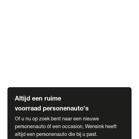
Elektrische Mercedes-Benz
Elektrische Occasions
Alles over elektrisch rijden
expand_more
Voorraad leasen
Private lease voorraad
Zakelijk lease voorraad
Occasion lease voorraad
Private Lease samenstellen
expand_more
Diensten
Expatriate Services & Diplomatic Sales
Altijd een ruime
voorraad personenauto's
Of u nu op zoek bent naar een nieuwe
personenauto óf een occasion, Wensink heeft
altijd een personenauto die bij u past.