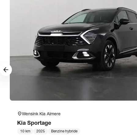
arrow_forward
location_on
Wensink Kia Almere
Kia
Sportage
10 km
2025
Benzine hybride