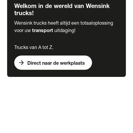
Welkom in de wereld van Wensink
trucks!
Wensink trucks heeft altijd een totaaloplossing
voor uw
transport
uitdaging!
Trucks van A tot Z.
arrow_forward
Direct naar de werkplaats
Lease
expand_more
Onderhoud
chevron_right
close
expand_more
Werkplaatsafspraak maken
Werkplaatsafspraak maken
Schade melden
expand_more
Onderhoud