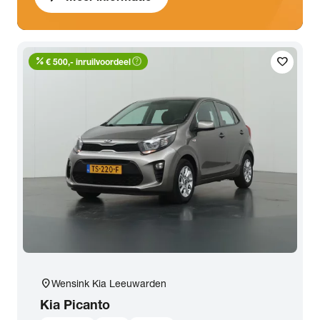
percent
help_outline
favorite
€ 500,- inruilvoordeel
location_on
Wensink Kia Leeuwarden
Kia
Picanto