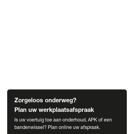
expand_more
Extra services
Beautykuur
Navigatie update
expand_more
Accessoires & onderdelen
Accessoires
Onderdelen
expand_more
Abonnementen
Alles over onze serviceabonnementen
Bandenhotel
expand_more
Schade melden
Meld hier je schade
Zorgeloos onderweg?
Plan uw werkplaatsafspraak
Is uw voertuig toe aan onderhoud, APK of een
bandenwissel? Plan online uw afspraak.