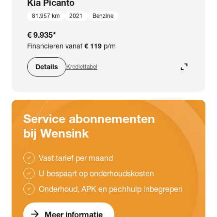
Kia
Picanto
81.957 km
2021
Benzine
€ 9.935
*
Financieren vanaf
€ 119
p/m
expand_content
Details
Krediettabel
Service abonnementen
bij Wensink
Vast tarief per maand
check
U bespaart op onderhoudskosten
check
Onderhoud, APK en pechhulp inbegrepen
check
arrow_forward
Meer informatie