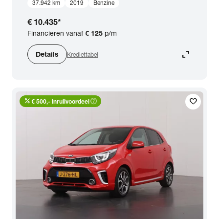
37.942 km
2019
Benzine
€ 10.435
*
Financieren vanaf
€ 125
p/m
expand_content
Details
Krediettabel
percent
help_outline
favorite
€ 500,- inruilvoordeel