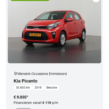
location_on
Wensink Occasions Emmeloord
Kia
Picanto
35.650 km
2019
Benzine
€ 9.935
*
Financieren vanaf
€ 119
p/m