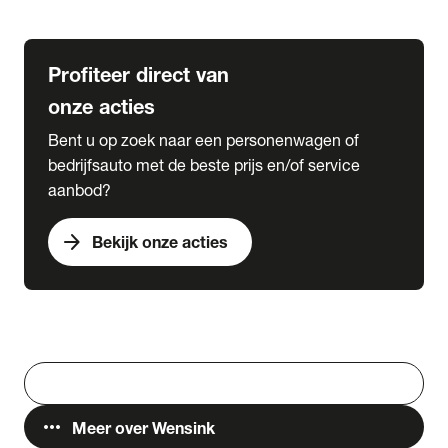
Lease & Services
Profiteer direct van
onze acties
Bent u op zoek naar een personenwagen of
bedrijfsauto met de beste prijs en/of service
aanbod?
arrow_forward
Bekijk onze acties
Vestigingen
Werken bij Wensink
search
Zoeken
more_horiz
Meer over Wensink