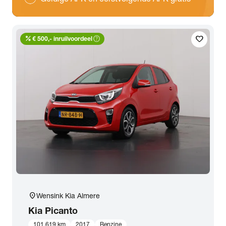
percent
help_outline
favorite
€ 500,- inruilvoordeel
location_on
Wensink Kia Almere
Kia
Picanto
101.619 km
2017
Benzine