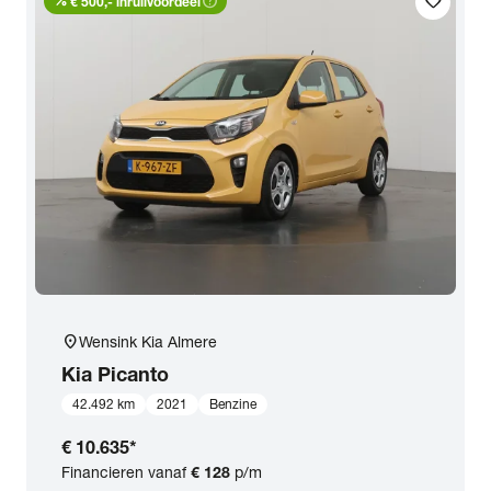
percent
help_outline
favorite
€ 500,- inruilvoordeel
location_on
Wensink Kia Almere
Kia
Picanto
42.492 km
2021
Benzine
€ 10.635
*
Financieren vanaf
€ 128
p/m