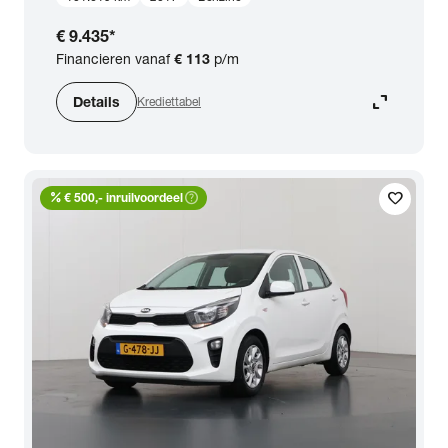
€ 9.435
*
Financieren vanaf
€ 113
p/m
expand_content
Details
Krediettabel
percent
help_outline
favorite
€ 500,- inruilvoordeel