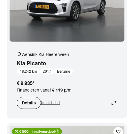
location_on
Wensink Kia Heerenveen
Kia
Picanto
18.242 km
2017
Benzine
€ 9.935
*
Financieren vanaf
€ 119
p/m
expand_content
Details
Krediettabel
percent
help_outline
favorite
€ 500,- inruilvoordeel