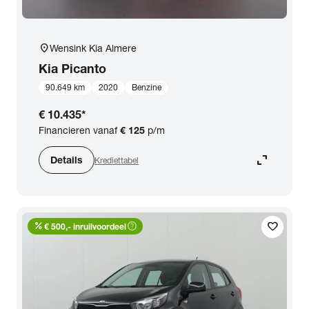
location_on
Wensink Kia Almere
Kia
Picanto
90.649 km
2020
Benzine
€ 10.435
*
Financieren vanaf
€ 125
p/m
expand_content
Details
Krediettabel
percent
help_outline
favorite
€ 500,- inruilvoordeel