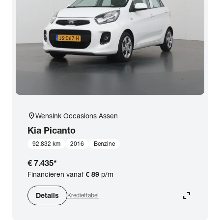
expand_more
BTW (aftrekbaar) / Marge (BTW niet aftrekbaar)
Merk & Model
close
Kia
Prijs
Kilometerstand
location_on
Wensink Occasions Assen
Kia
Picanto
Bouwjaar
92.832 km
2016
Benzine
€ 7.435
*
Staat van de auto
Financieren vanaf
€ 89
p/m
expand_content
Details
Krediettabel
Brandstof