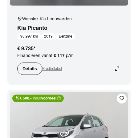
location_on
Wensink Kia Leeuwarden
Kia
Picanto
90.997 km
2019
Benzine
€ 9.735
*
Financieren vanaf
€ 117
p/m
expand_content
Details
Krediettabel
percent
help_outline
favorite
€ 500,- inruilvoordeel