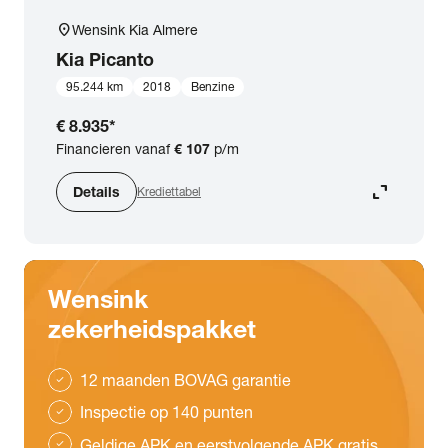
location_on
Wensink Kia Almere
Kia
Picanto
95.244 km
2018
Benzine
€ 8.935
*
Financieren vanaf
€ 107
p/m
expand_content
Details
Krediettabel
Wensink
zekerheidspakket
12 maanden BOVAG garantie
check
Inspectie op 140 punten
check
Geldige APK en eerstvolgende APK gratis
check