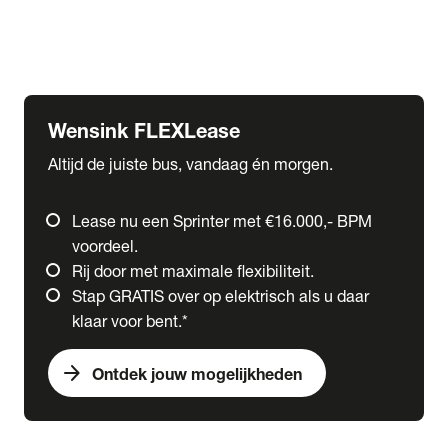
Ford
Fuso
Mercedes-Benz
Wensink FLEXLease
Altijd de juiste bus, vandaag én morgen.
Lease nu een Sprinter met €16.000,- BPM
voordeel.
Rij door met maximale flexibiliteit.
Stap GRATIS over op elektrisch als u daar
klaar voor bent.*
arrow_forward
Ontdek jouw mogelijkheden
expand_more
Trucks