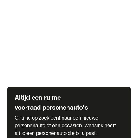
Elektrische Mercedes-Benz
Elektrische Occasions
Alles over elektrisch rijden
expand_more
Voorraad leasen
Private lease voorraad
Zakelijk lease voorraad
Occasion lease voorraad
Private Lease samenstellen
expand_more
Diensten
Expatriate Services & Diplomatic Sales
Altijd een ruime
voorraad personenauto's
Of u nu op zoek bent naar een nieuwe
personenauto óf een occasion, Wensink heeft
altijd een personenauto die bij u past.