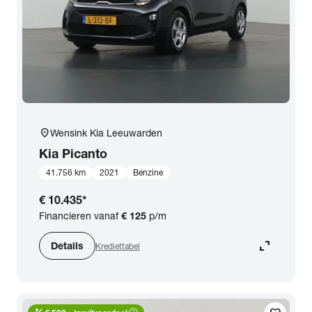
location_on
Wensink Kia Leeuwarden
Kia
Picanto
41.756 km
2021
Benzine
€ 10.435
*
Financieren vanaf
€ 125
p/m
expand_content
Details
Krediettabel