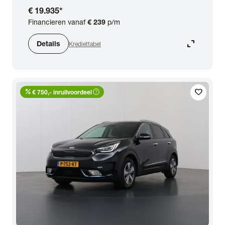
€ 19.935
*
Financieren vanaf
€ 239
p/m
expand_content
Details
Krediettabel
percent
help_outline
favorite
€ 750,- inruilvoordeel