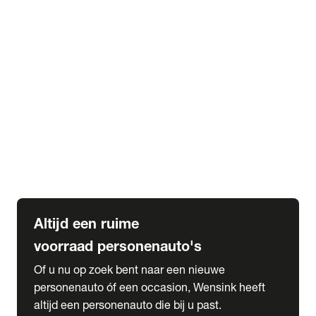
Elektrische Mercedes-Benz
Elektrische Occasions
Alles over elektrisch rijden
expand_more
Voorraad leasen
Private lease voorraad
Zakelijk lease voorraad
Occasion lease voorraad
Private Lease samenstellen
expand_more
Diensten
Expatriate Services & Diplomatic Sales
Altijd een ruime
voorraad personenauto's
Of u nu op zoek bent naar een nieuwe
personenauto óf een occasion, Wensink heeft
altijd een personenauto die bij u past.