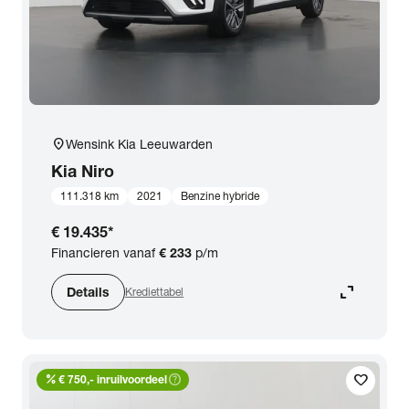
location_on
Wensink Kia Leeuwarden
Kia
Niro
111.318 km
2021
Benzine hybride
€ 19.435
*
Financieren vanaf
€ 233
p/m
expand_content
Details
Krediettabel
percent
help_outline
favorite
€ 750,- inruilvoordeel