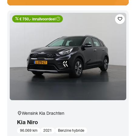
percent
help_outline
favorite
€ 750,- inruilvoordeel
location_on
Wensink Kia Drachten
Kia
Niro
96.069 km
2021
Benzine hybride