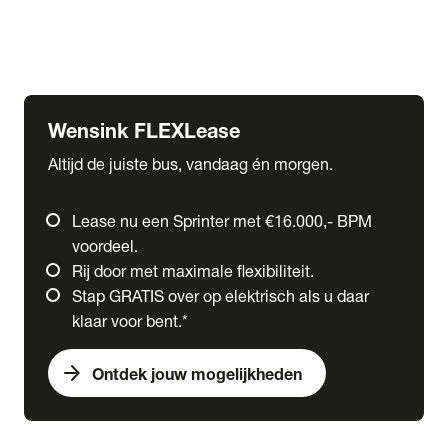
Ford
Fuso
Mercedes-Benz
Wensink FLEXLease
Altijd de juiste bus, vandaag én morgen.
Lease nu een Sprinter met €16.000,- BPM
voordeel.
Rij door met maximale flexibiliteit.
Stap GRATIS over op elektrisch als u daar
klaar voor bent.*
arrow_forward
Ontdek jouw mogelijkheden
expand_more
Trucks