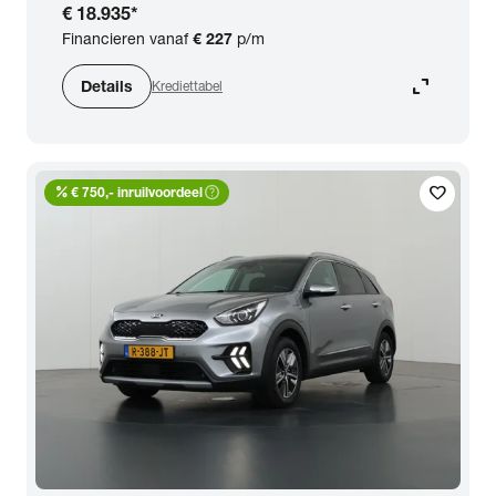
€ 18.935
*
Financieren vanaf
€ 227
p/m
expand_content
Details
Krediettabel
percent
help_outline
favorite
€ 750,- inruilvoordeel