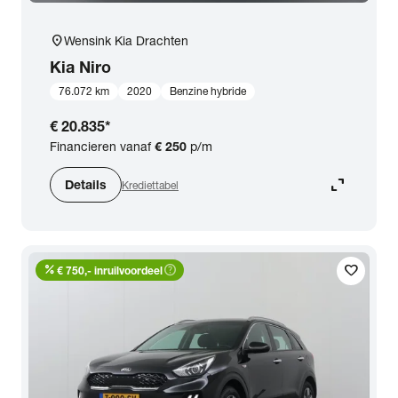
location_on
Wensink Kia Drachten
Kia
Niro
76.072 km
2020
Benzine hybride
€ 20.835
*
Financieren vanaf
€ 250
p/m
expand_content
Details
Krediettabel
percent
help_outline
favorite
€ 750,- inruilvoordeel