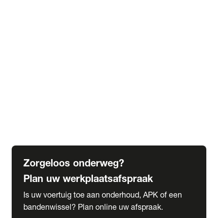
expand_more
Extra services
Beautykuur
Navigatie update
expand_more
Accessoires & onderdelen
Accessoires
Onderdelen
expand_more
Abonnementen
Alles over onze serviceabonnementen
Bandenhotel
expand_more
Schade melden
Meld hier je schade
Zorgeloos onderweg?
Plan uw werkplaatsafspraak
Is uw voertuig toe aan onderhoud, APK of een
bandenwissel? Plan online uw afspraak.