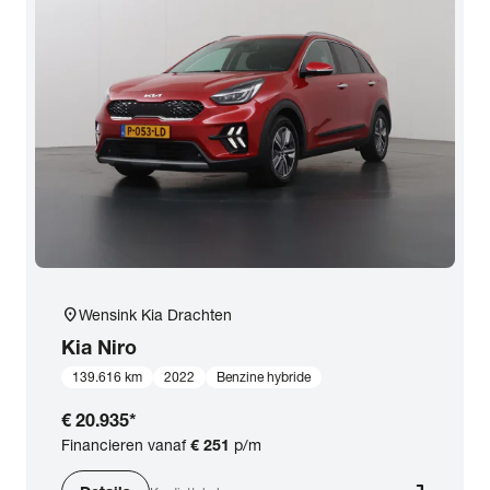
location_on
Wensink Kia Drachten
Kia
Niro
139.616 km
2022
Benzine hybride
€ 20.935
*
Financieren vanaf
€ 251
p/m