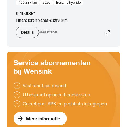
120.587 km
2020
Benzine hybride
€ 19.935
*
Financieren vanaf
€ 239
p/m
expand_content
Details
Krediettabel
Service abonnementen
bij Wensink
Vast tarief per maand
check
U bespaart op onderhoudskosten
check
Onderhoud, APK en pechhulp inbegrepen
check
arrow_forward
Meer informatie