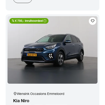
percent
help_outline
favorite
€ 750,- inruilvoordeel
location_on
Wensink Occasions Emmeloord
Kia
Niro