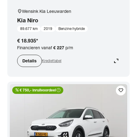
location_on
Wensink Kia Leeuwarden
Kia
Niro
89.677 km
2019
Benzine hybride
€ 18.935
*
Financieren vanaf
€ 227
p/m
expand_content
Details
Krediettabel
percent
help_outline
favorite
€ 750,- inruilvoordeel