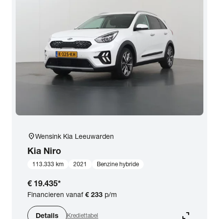
location_on
Wensink Kia Leeuwarden
Kia
Niro
113.333 km
2021
Benzine hybride
€ 19.435
*
Financieren vanaf
€ 233
p/m
expand_content
Details
Krediettabel