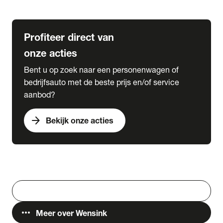
Lease & Services
Profiteer direct van
onze acties
Bent u op zoek naar een personenwagen of
bedrijfsauto met de beste prijs en/of service
aanbod?
arrow_forward
Bekijk onze acties
Vestigingen
Werken bij Wensink
search
Zoeken
more_horiz
Meer over Wensink