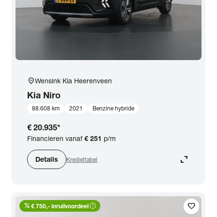
location_on
Wensink Kia Heerenveen
Kia
Niro
88.608 km
2021
Benzine hybride
€ 20.935
*
Financieren vanaf
€ 251
p/m
expand_content
Details
Krediettabel
percent
help_outline
favorite
€ 750,- inruilvoordeel