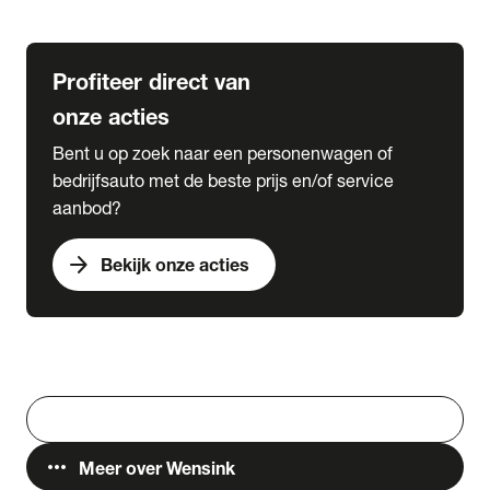
Lease & Services
Profiteer direct van
onze acties
Bent u op zoek naar een personenwagen of
bedrijfsauto met de beste prijs en/of service
aanbod?
arrow_forward
Bekijk onze acties
Vestigingen
Werken bij Wensink
search
Zoeken
more_horiz
Meer over Wensink