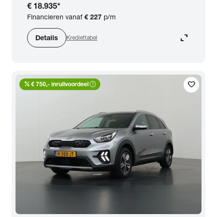
€ 18.935
*
Financieren vanaf
€ 227
p/m
expand_content
Details
Krediettabel
percent
help_outline
favorite
€ 750,- inruilvoordeel