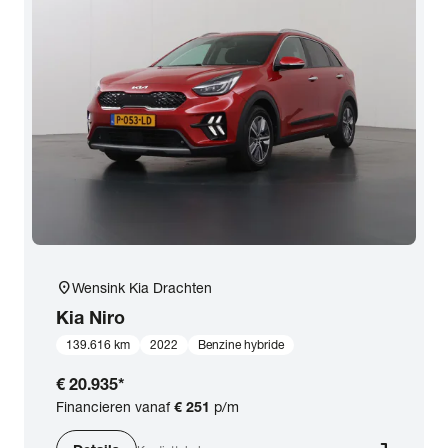
location_on
Wensink Kia Drachten
Kia
Niro
139.616 km
2022
Benzine hybride
€ 20.935
*
Financieren vanaf
€ 251
p/m