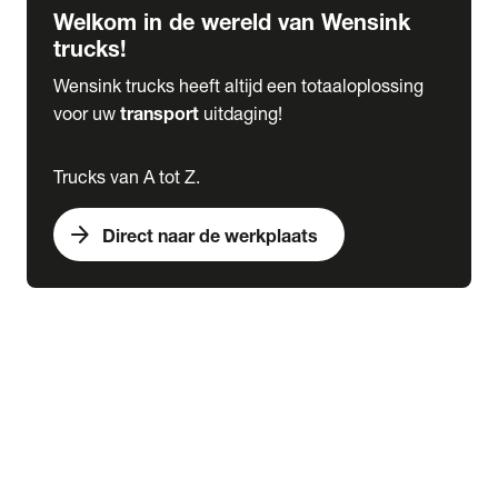
Welkom in de wereld van Wensink
trucks!
Wensink trucks heeft altijd een totaaloplossing
voor uw
transport
uitdaging!
Trucks van A tot Z.
arrow_forward
Direct naar de werkplaats
Lease
expand_more
Onderhoud
chevron_right
close
expand_more
Werkplaatsafspraak maken
Werkplaatsafspraak maken
Schade melden
expand_more
Onderhoud