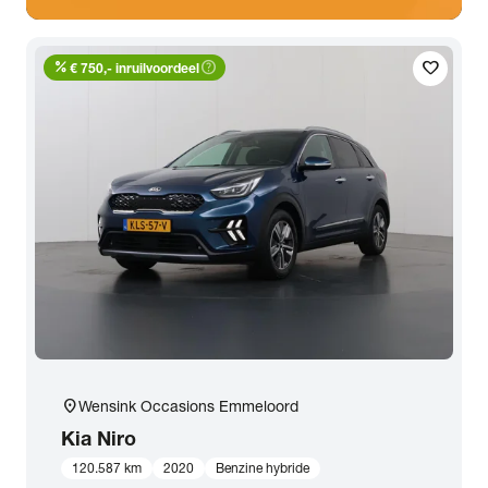
percent
help_outline
favorite
€ 750,- inruilvoordeel
location_on
Wensink Occasions Emmeloord
Kia
Niro
120.587 km
2020
Benzine hybride