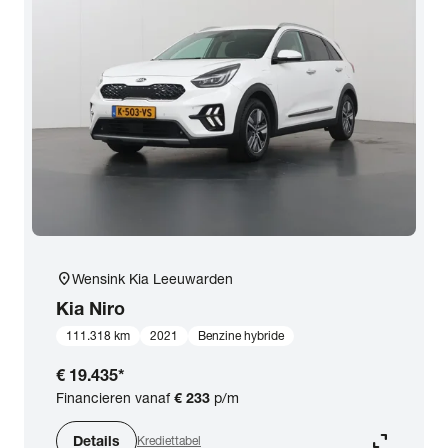
location_on
Wensink Kia Leeuwarden
Kia
Niro
111.318 km
2021
Benzine hybride
€ 19.435
*
Financieren vanaf
€ 233
p/m
expand_content
Details
Krediettabel