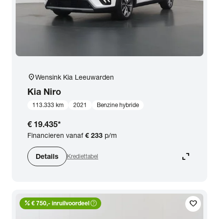
location_on
Wensink Kia Leeuwarden
Kia
Niro
113.333 km
2021
Benzine hybride
€ 19.435
*
Financieren vanaf
€ 233
p/m
expand_content
Details
Krediettabel
percent
help_outline
favorite
€ 750,- inruilvoordeel