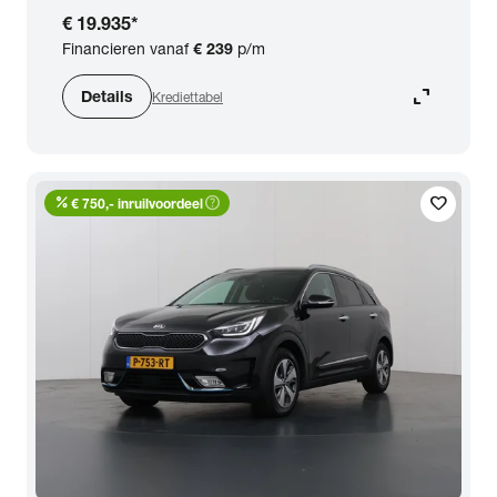
€ 19.935
*
Financieren vanaf
€ 239
p/m
expand_content
Details
Krediettabel
percent
help_outline
favorite
€ 750,- inruilvoordeel