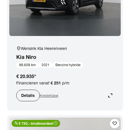
location_on
Wensink Kia Heerenveen
Kia
Niro
88.608 km
2021
Benzine hybride
€ 20.935
*
Financieren vanaf
€ 251
p/m
expand_content
Details
Krediettabel
percent
help_outline
favorite
€ 750,- inruilvoordeel