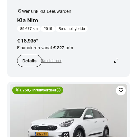
location_on
Wensink Kia Leeuwarden
Kia
Niro
89.677 km
2019
Benzine hybride
€ 18.935
*
Financieren vanaf
€ 227
p/m
expand_content
Details
Krediettabel
percent
help_outline
favorite
€ 750,- inruilvoordeel