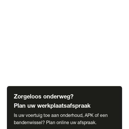
expand_more
Extra services
Beautykuur
Navigatie update
expand_more
Accessoires & onderdelen
Accessoires
Onderdelen
expand_more
Abonnementen
Alles over onze serviceabonnementen
Bandenhotel
expand_more
Schade melden
Meld hier je schade
Zorgeloos onderweg?
Plan uw werkplaatsafspraak
Is uw voertuig toe aan onderhoud, APK of een
bandenwissel? Plan online uw afspraak.