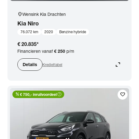
location_on
Wensink Kia Drachten
Kia
Niro
76.072 km
2020
Benzine hybride
€ 20.835
*
Financieren vanaf
€ 250
p/m
expand_content
Details
Krediettabel
percent
help_outline
favorite
€ 750,- inruilvoordeel