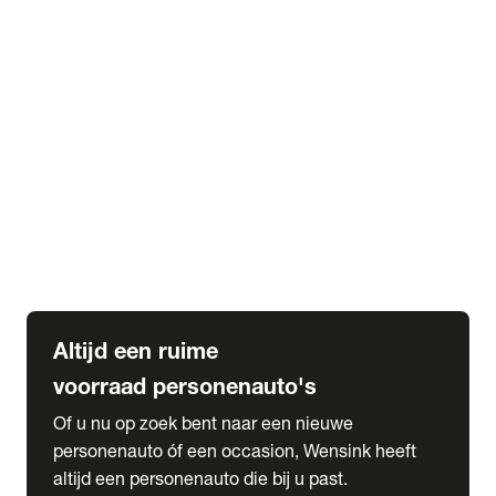
Elektrische Mercedes-Benz
Elektrische Occasions
Alles over elektrisch rijden
expand_more
Voorraad leasen
Private lease voorraad
Zakelijk lease voorraad
Occasion lease voorraad
Private Lease samenstellen
expand_more
Diensten
Expatriate Services & Diplomatic Sales
Altijd een ruime
voorraad personenauto's
Of u nu op zoek bent naar een nieuwe
personenauto óf een occasion, Wensink heeft
altijd een personenauto die bij u past.