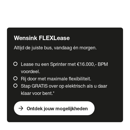
Ford
Fuso
Mercedes-Benz
Wensink FLEXLease
Altijd de juiste bus, vandaag én morgen.
Lease nu een Sprinter met €16.000,- BPM
voordeel.
Rij door met maximale flexibiliteit.
Stap GRATIS over op elektrisch als u daar
klaar voor bent.*
arrow_forward
Ontdek jouw mogelijkheden
expand_more
Trucks