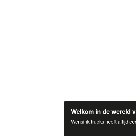
Truck verhuur
Service & onderhoud
APK
Onze labels & partners
Truck & Trailer
Trias Trailers
Spuiterij B. de Wilde
Carrosseriewerk Van de Weijer
Fleetcraft
A1 Automotive
Vestigingen
Bekijk alle vestigingen
Welkom in de wereld v
Wensink trucks heeft altijd e