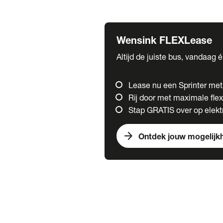
Fuso
Mercedes-Benz
Wensink FLEXLease
Altijd de juiste bus, vandaag 
Lease nu een Sprinter me
Rij door met maximale flexi
Stap GRATIS over op elektr
arrow_forward
Ontdek jouw mogelijk
Trucks
chevron_right
close
Onze merken
Mercedes Benz Trucks