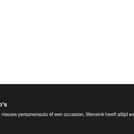
 Sales
o's
 nieuwe personenauto óf een occasion, Wensink heeft altijd ee