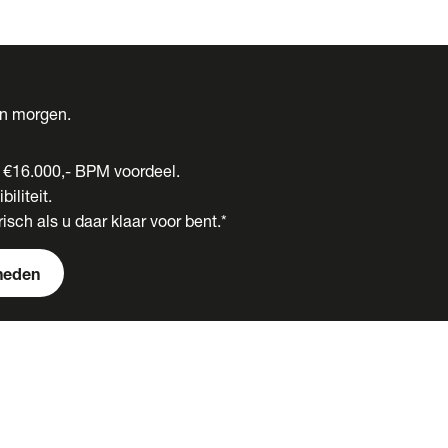
én morgen.
t €16.000,- BPM voordeel.
biliteit.
isch als u daar klaar voor bent.*
heden