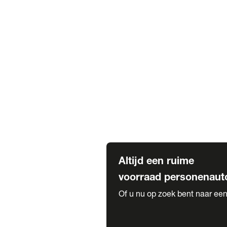
Elektrische Mercedes-Benz
Elektrische Occasions
Alles over elektrisch rijden
Voorraad leasen
Private lease voorraad
Zakelijk lease voorraad
Occasion lease voorraad
Private Lease samenstellen
Diensten
Expatriate Services & Diplomatic
Altijd een ruime
voorraad personenaut
Of u nu op zoek bent naar een