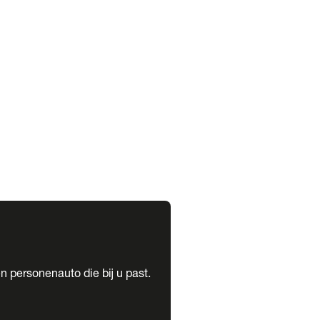
expand_more
expand_more
n personenauto die bij u past.