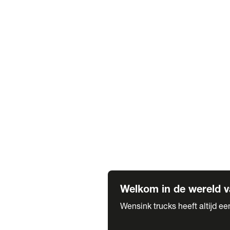
Truck verhuur
Service & onderhoud
APK
Onze labels & partners
Truck & Trailer
Trias Trailers
Spuiterij B. de Wilde
Carrosseriewerk Van de Weijer
Fleetcraft
A1 Automotive
Vestigingen
Bekijk alle vestigingen
Welkom in de wereld v
Wensink trucks heeft altijd e