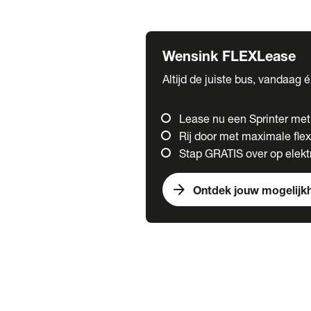
Fuso
Mercedes-Benz
Wensink FLEXLease
Altijd de juiste bus, vandaag 
Lease nu een Sprinter me
Rij door met maximale flexi
Stap GRATIS over op elektr
arrow_forward
Ontdek jouw mogelijk
Trucks
chevron_right
close
Onze merken
Mercedes Benz Trucks