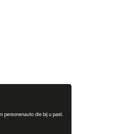
expand_more
expand_more
n personenauto die bij u past.