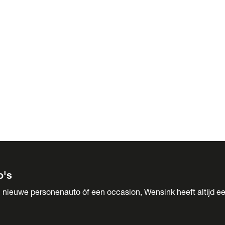
 Sales
o's
 nieuwe personenauto óf een occasion, Wensink heeft altijd ee