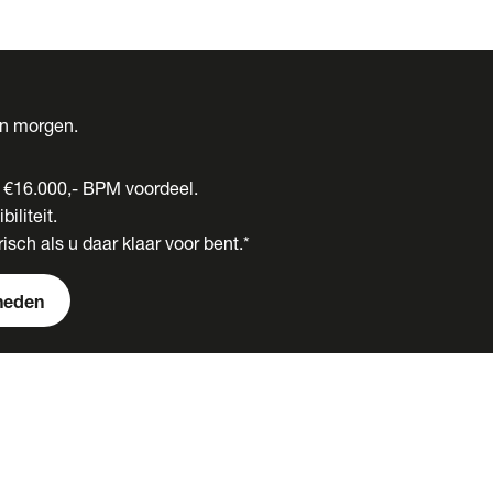
én morgen.
t €16.000,- BPM voordeel.
biliteit.
isch als u daar klaar voor bent.*
heden