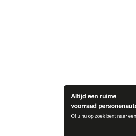
Elektrische Mercedes-Benz
Elektrische Occasions
Alles over elektrisch rijden
Voorraad leasen
Private lease voorraad
Zakelijk lease voorraad
Occasion lease voorraad
Private Lease samenstellen
Diensten
Expatriate Services & Diplomatic
Altijd een ruime
voorraad personenaut
Of u nu op zoek bent naar een