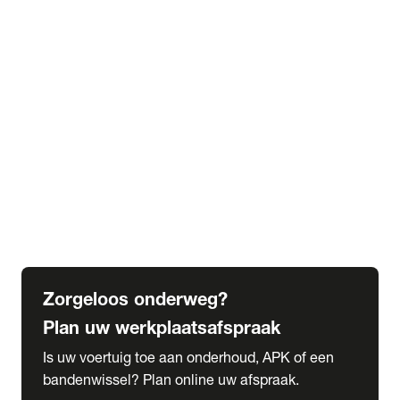
expand_more
Extra services
Beautykuur
Navigatie update
expand_more
Accessoires & onderdelen
Accessoires
Onderdelen
expand_more
Abonnementen
Alles over onze serviceabonnementen
Bandenhotel
expand_more
Schade melden
Meld hier je schade
Zorgeloos onderweg?
Plan uw werkplaatsafspraak
Is uw voertuig toe aan onderhoud, APK of een
bandenwissel? Plan online uw afspraak.