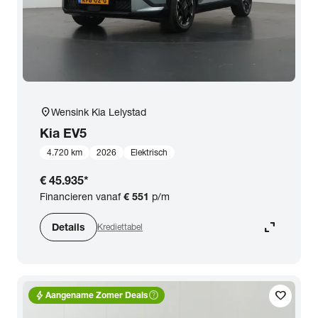
location_on
Wensink Kia Lelystad
Kia
EV5
4.720 km
2026
Elektrisch
€ 45.935
*
Financieren vanaf
€ 551
p/m
expand_content
Details
Krediettabel
bolt
help_outline
favorite
Aangename Zomer Deals