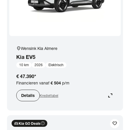
location_on
Wensink Kia Almere
Kia
EV5
10 km
2026
Elektrisch
€ 47.390
*
Financieren vanaf
€ 504
p/m
expand_content
Details
Krediettabel
directions_car
help_outline
favorite
Kia GO Deals