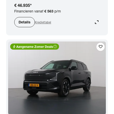
€ 46.935
*
Financieren vanaf
€ 563
p/m
expand_content
Details
Krediettabel
bolt
help_outline
favorite
Aangename Zomer Deals