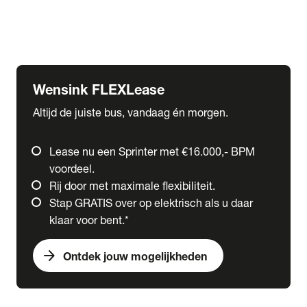
Ford
Fuso
Mercedes-Benz
Wensink FLEXLease
Altijd de juiste bus, vandaag én morgen.
Lease nu een Sprinter met €16.000,- BPM
voordeel.
Rij door met maximale flexibiliteit.
Stap GRATIS over op elektrisch als u daar
klaar voor bent.*
arrow_forward
Ontdek jouw mogelijkheden
expand_more
Trucks