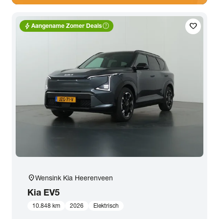
bolt
help_outline
favorite
Aangename Zomer Deals
location_on
Wensink Kia Heerenveen
Kia
EV5
10.848 km
2026
Elektrisch