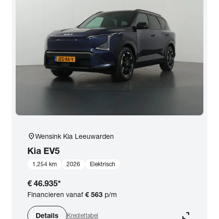
location_on
Wensink Kia Leeuwarden
Kia
EV5
1.254 km
2026
Elektrisch
€ 46.935
*
Financieren vanaf
€ 563
p/m
expand_content
Details
Krediettabel