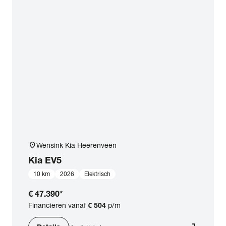
location_on
Wensink Kia Heerenveen
Kia
EV5
10 km
2026
Elektrisch
€ 47.390
*
Financieren vanaf
€ 504
p/m