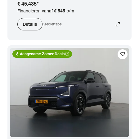
€ 45.435
*
Financieren vanaf
€ 545
p/m
expand_content
Details
Krediettabel
bolt
help_outline
favorite
Aangename Zomer Deals