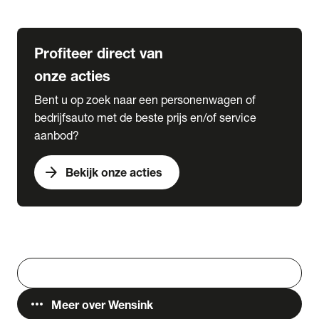
Lease & Services
Profiteer direct van
onze acties
Bent u op zoek naar een personenwagen of
bedrijfsauto met de beste prijs en/of service
aanbod?
arrow_forward
Bekijk onze acties
Vestigingen
Werken bij Wensink
search
Zoeken
more_horiz
Meer over Wensink