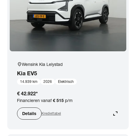
expand_more
BTW (aftrekbaar) / Marge (BTW niet aftrekbaar)
Merk & Model
close
Kia
Prijs
location_on
Wensink Kia Lelystad
Kilometerstand
Kia
EV5
14.939 km
2026
Elektrisch
Bouwjaar
€ 42.922
*
Financieren vanaf
€ 515
p/m
Staat van de auto
expand_content
Details
Krediettabel
Brandstof