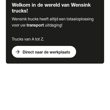
Welkom in de wereld van Wensink
trucks!
Wensink trucks heeft altijd een totaaloplossing
voor uw
transport
uitdaging!
Trucks van A tot Z.
arrow_forward
Direct naar de werkplaats
Lease
expand_more
Onderhoud
chevron_right
close
expand_more
Werkplaatsafspraak maken
Werkplaatsafspraak maken
Schade melden
expand_more
Onderhoud