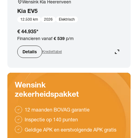
location_on
Wensink Kia Heerenveen
Kia
EV5
12.500 km
2026
Elektrisch
€ 44.935
*
Financieren vanaf
€ 539
p/m
expand_content
Details
Krediettabel
Wensink
zekerheidspakket
12 maanden BOVAG garantie
check
Inspectie op 140 punten
check
Geldige APK en eerstvolgende APK gratis
check