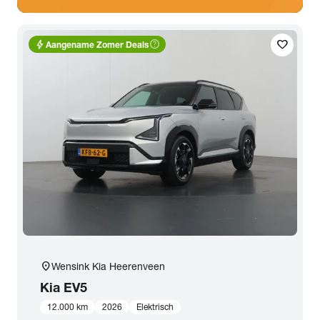
bolt
help_outline
favorite
Aangename Zomer Deals
location_on
Wensink Kia Heerenveen
Kia
EV5
12.000 km
2026
Elektrisch