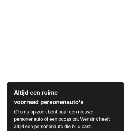
Elektrische Mercedes-Benz
Elektrische Occasions
Alles over elektrisch rijden
expand_more
Voorraad leasen
Private lease voorraad
Zakelijk lease voorraad
Occasion lease voorraad
Private Lease samenstellen
expand_more
Diensten
Expatriate Services & Diplomatic Sales
Altijd een ruime
voorraad personenauto's
Of u nu op zoek bent naar een nieuwe
personenauto óf een occasion, Wensink heeft
altijd een personenauto die bij u past.