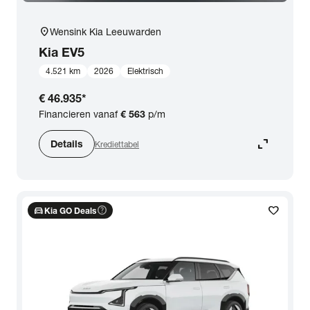
location_on
Wensink Kia Leeuwarden
Kia
EV5
4.521 km
2026
Elektrisch
€ 46.935
*
Financieren vanaf
€ 563
p/m
expand_content
Details
Krediettabel
directions_car
help_outline
favorite
Kia GO Deals