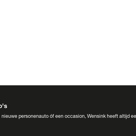
 Sales
o's
 nieuwe personenauto óf een occasion, Wensink heeft altijd ee