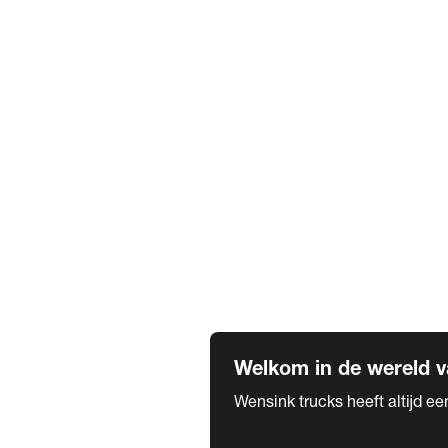
Truck verhuur
Service & onderhoud
APK
Onze labels & partners
Truck & Trailer
Trias Trailers
Spuiterij B. de Wilde
Carrosseriewerk Van de Weijer
Fleetcraft
A1 Automotive
Vestigingen
Bekijk alle vestigingen
Welkom in de wereld v
Wensink trucks heeft altijd e