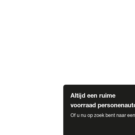
Elektrische Mercedes-Benz
Elektrische Occasions
Alles over elektrisch rijden
Voorraad leasen
Private lease voorraad
Zakelijk lease voorraad
Occasion lease voorraad
Private Lease samenstellen
Diensten
Expatriate Services & Diplomatic
Altijd een ruime
voorraad personenaut
Of u nu op zoek bent naar een