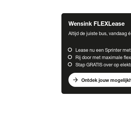
Fuso
Mercedes-Benz
Wensink FLEXLease
Altijd de juiste bus, vandaag 
Lease nu een Sprinter me
Rij door met maximale flexi
Stap GRATIS over op elektr
arrow_forward
Ontdek jouw mogelijk
Trucks
chevron_right
close
Onze merken
Mercedes Benz Trucks