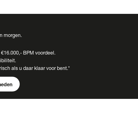
én morgen.
t €16.000,- BPM voordeel.
biliteit.
isch als u daar klaar voor bent.*
heden