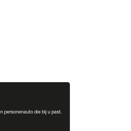
expand_more
expand_more
n personenauto die bij u past.