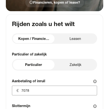
info
Financieren, kopen of lease?
Rijden zoals u het wilt
Kopen / Financieren
Leasen
Particulier of zakelijk
Particulier
Zakelijk
Aanbetaling of inruil
info
Slottermijn
info