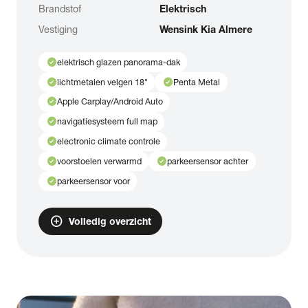
Brandstof
Elektrisch
Vestiging
Wensink Kia Almere
check_circle
elektrisch glazen panorama-dak
check_circle
check_circle
lichtmetalen velgen 18"
Penta Metal
check_circle
Apple Carplay/Android Auto
check_circle
navigatiesysteem full map
check_circle
electronic climate controle
check_circle
check_circle
voorstoelen verwarmd
parkeersensor achter
check_circle
parkeersensor voor
add_circle
Volledig overzicht