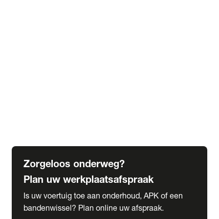
expand_more
Extra services
Beautykuur
Navigatie update
expand_more
Accessoires & onderdelen
Accessoires
Onderdelen
expand_more
Abonnementen
Alles over onze serviceabonnementen
Bandenhotel
expand_more
Schade melden
Meld hier je schade
Zorgeloos onderweg?
Plan uw werkplaatsafspraak
Is uw voertuig toe aan onderhoud, APK of een
bandenwissel? Plan online uw afspraak.