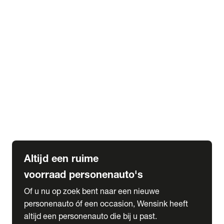
Elektrische Mercedes-Benz
Elektrische Occasions
Alles over elektrisch rijden
expand_more
Voorraad leasen
Private lease voorraad
Zakelijk lease voorraad
Occasion lease voorraad
Private Lease samenstellen
expand_more
Diensten
Expatriate Services & Diplomatic Sales
Altijd een ruime
voorraad personenauto's
Of u nu op zoek bent naar een nieuwe
personenauto óf een occasion, Wensink heeft
altijd een personenauto die bij u past.