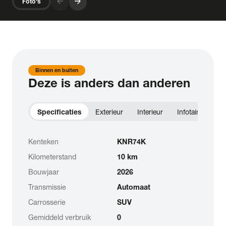
arrow_forward
arrow_forward
Foto's
Binnen en buiten
Deze is anders dan anderen
Specificaties
Exterieur
Interieur
Infotainment
Kenteken
KNR74K
Kilometerstand
10 km
Bouwjaar
2026
Transmissie
Automaat
Carrosserie
SUV
Gemiddeld verbruik
0