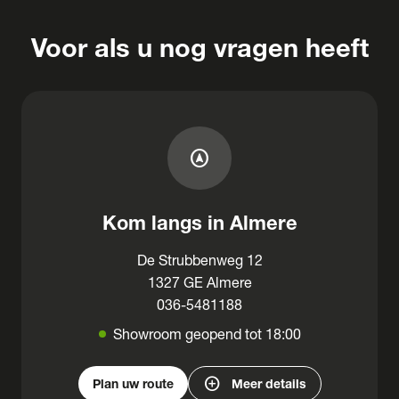
Voor als u nog vragen heeft
assistant_navigation
Kom langs in Almere
De Strubbenweg 12
1327 GE Almere
036-5481188
Showroom geopend tot 18:00
add_circle
Plan uw route
Meer details