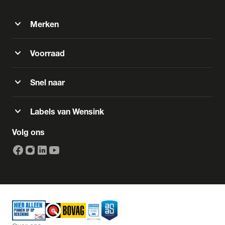
expand_more
Merken
expand_more
Voorraad
expand_more
Snel naar
expand_more
Labels van Wensink
Volg ons