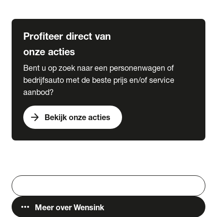
Lease & Services
Profiteer direct van
onze acties
Bent u op zoek naar een personenwagen of
bedrijfsauto met de beste prijs en/of service
aanbod?
arrow_forward
Bekijk onze acties
Vestigingen
Werken bij Wensink
search
Zoeken
more_horiz
Meer over Wensink