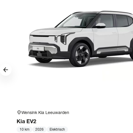
arrow_forward
location_on
Wensink Kia Leeuwarden
Kia
EV2
10 km
2026
Elektrisch