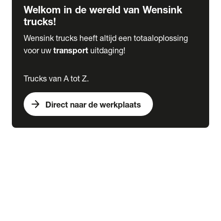
Welkom in de wereld van Wensink
trucks!
Wensink trucks heeft altijd een totaaloplossing
voor uw
transport
uitdaging!
Trucks van A tot Z.
arrow_forward
Direct naar de werkplaats
Lease
expand_more
Onderhoud
chevron_right
close
expand_more
Werkplaatsafspraak maken
Werkplaatsafspraak maken
Schade melden
expand_more
Onderhoud