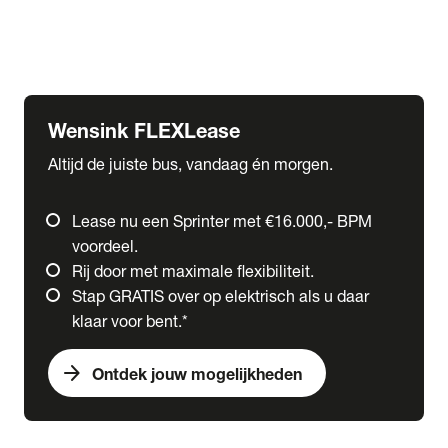
Ford
Fuso
Mercedes-Benz
Wensink FLEXLease
Altijd de juiste bus, vandaag én morgen.
Lease nu een Sprinter met €16.000,- BPM
voordeel.
Rij door met maximale flexibiliteit.
Stap GRATIS over op elektrisch als u daar
klaar voor bent.*
arrow_forward
Ontdek jouw mogelijkheden
expand_more
Trucks