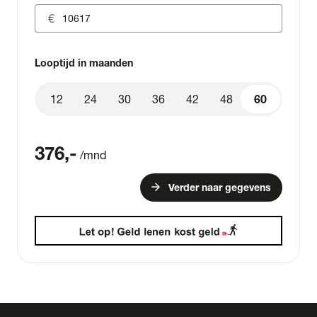
Looptijd in maanden
12
24
30
36
42
48
60
60
376
,-
/mnd
arrow_forward
Verder naar gegevens