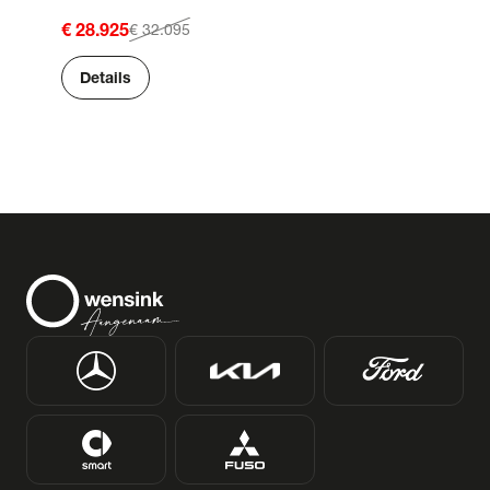
€ 28.925
€ 32.095
Details