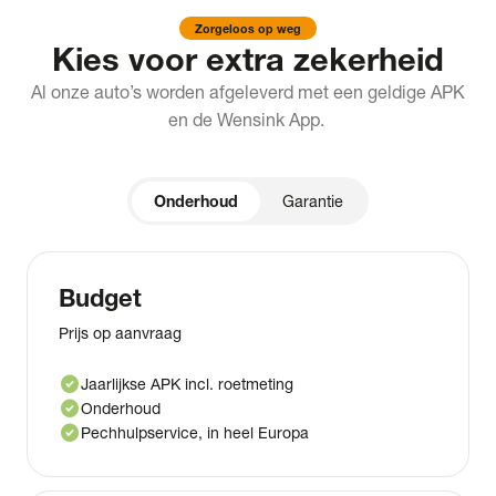
Zorgeloos op weg
Kies voor extra zekerheid
Al onze auto’s worden afgeleverd met een geldige APK
en de Wensink App.
Onderhoud
Garantie
Budget
Prijs op aanvraag
check_circle
Jaarlijkse APK incl. roetmeting
check_circle
Onderhoud
check_circle
Pechhulpservice, in heel Europa