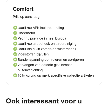
Comfort
Prijs op aanvraag
check_circle
Jaarlijkse APK incl. roetmeting
check_circle
Onderhoud
check_circle
Pechhulpservice in heel Europa
check_circle
Jaarlijkse aircocheck en aircoreiniging
check_circle
Jaarlijkse all-in zomer- en wintercheck
check_circle
Vloeistoffen bijvullen
check_circle
Bandenspanning controleren en corrigeren
check_circle
Vervangen van defecte gloeilampen
buitenverlichting
check_circle
10% korting op merk specifieke collectie artikelen
Ook interessant voor u