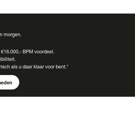
én morgen.
t €16.000,- BPM voordeel.
biliteit.
isch als u daar klaar voor bent.*
heden