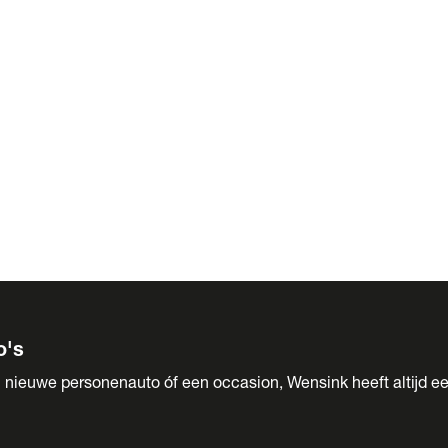
 Sales
o's
 nieuwe personenauto óf een occasion, Wensink heeft altijd ee