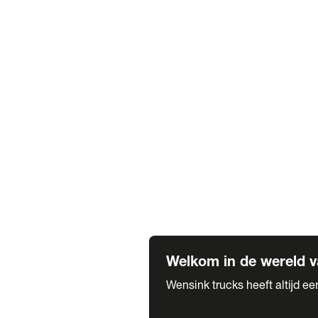
Truck verhuur
Service & onderhoud
APK
Onze labels & partners
Truck & Trailer
Trias Trailers
Spuiterij B. de Wilde
Carrosseriewerk Van de Weijer
Fleetcraft
A1 Automotive
Vestigingen
Bekijk alle vestigingen
Welkom in de wereld v
Wensink trucks heeft altijd e