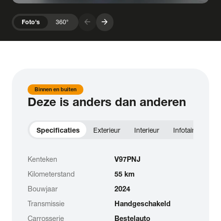
arrow_forward
arrow_forward
Foto's
360°
Binnen en buiten
Deze is anders dan anderen
Specificaties
Exterieur
Interieur
Infotainment
Kenteken
V97PNJ
Kilometerstand
55 km
Bouwjaar
2024
Transmissie
Handgeschakeld
Carrosserie
Bestelauto