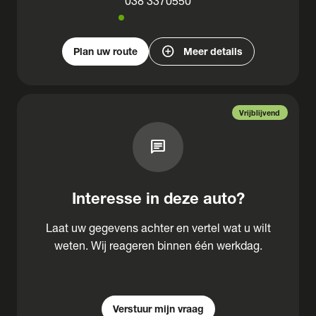
038 3370550
add_circle
Plan uw route
Meer details
Vrijblijvend
chat
Interesse in deze auto?
Laat uw gegevens achter en vertel wat u wilt
weten. Wij reageren binnen één werkdag.
Verstuur mijn vraag