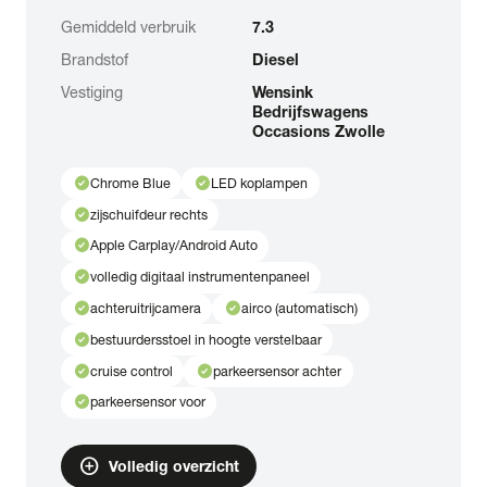
Gemiddeld verbruik
7.3
Brandstof
Diesel
Vestiging
Wensink
Bedrijfswagens
Occasions Zwolle
check_circle
check_circle
Chrome Blue
LED koplampen
check_circle
zijschuifdeur rechts
check_circle
Apple Carplay/Android Auto
check_circle
volledig digitaal instrumentenpaneel
check_circle
check_circle
achteruitrijcamera
airco (automatisch)
check_circle
bestuurdersstoel in hoogte verstelbaar
check_circle
check_circle
cruise control
parkeersensor achter
check_circle
parkeersensor voor
add_circle
Volledig overzicht