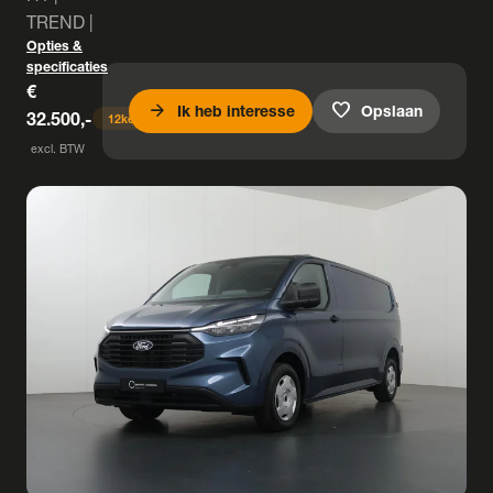
TREND |
Opties &
specificaties
€
arrow_forward
favorite
Ik heb interesse
Opslaan
32.500,-
12
keer bekeken
excl. BTW