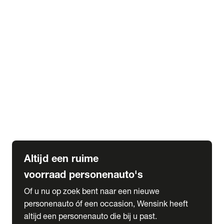
Elektrische Mercedes-Benz
Elektrische Occasions
Alles over elektrisch rijden
expand_more
Voorraad leasen
Private lease voorraad
Zakelijk lease voorraad
Occasion lease voorraad
Private Lease samenstellen
expand_more
Diensten
Expatriate Services & Diplomatic Sales
Altijd een ruime
voorraad personenauto's
Of u nu op zoek bent naar een nieuwe
personenauto óf een occasion, Wensink heeft
altijd een personenauto die bij u past.