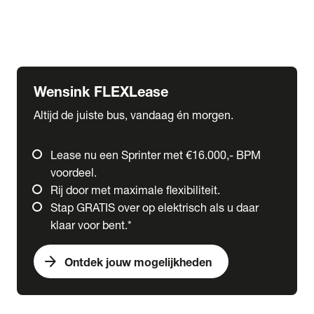
Ford
Fuso
Mercedes-Benz
Wensink FLEXLease
Altijd de juiste bus, vandaag én morgen.
Lease nu een Sprinter met €16.000,- BPM
voordeel.
Rij door met maximale flexibiliteit.
Stap GRATIS over op elektrisch als u daar
klaar voor bent.*
arrow_forward
Ontdek jouw mogelijkheden
expand_more
Trucks