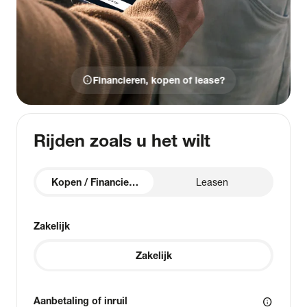
info
Financieren, kopen of lease?
Rijden zoals u het wilt
Kopen / Financieren
Leasen
Zakelijk
Zakelijk
Aanbetaling of inruil
info