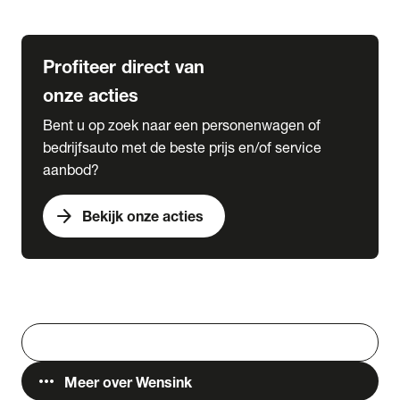
Lease & Services
Profiteer direct van
onze acties
Bent u op zoek naar een personenwagen of
bedrijfsauto met de beste prijs en/of service
aanbod?
arrow_forward
Bekijk onze acties
Vestigingen
Werken bij Wensink
search
Zoeken
more_horiz
Meer over Wensink