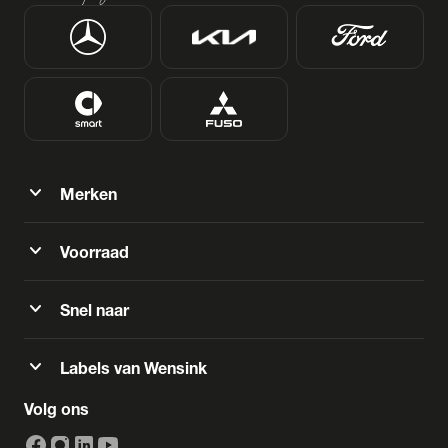
expand_more
Merken
expand_more
Voorraad
expand_more
Snel naar
expand_more
Labels van Wensink
Volg ons