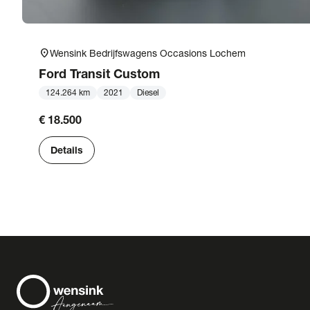
location_on
Wensink Bedrijfswagens Occasions Lochem
Ford
Transit Custom
124.264 km
2021
Diesel
€ 18.500
Details