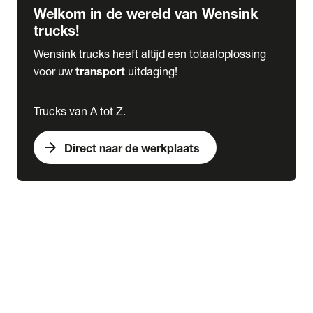
Welkom in de wereld van Wensink
trucks!
Wensink trucks heeft altijd een totaaloplossing
voor uw
transport
uitdaging!
Trucks van A tot Z.
arrow_forward
Direct naar de werkplaats
Lease
expand_more
Onderhoud
chevron_right
close
expand_more
Werkplaatsafspraak maken
Werkplaatsafspraak maken
Schade melden
expand_more
Onderhoud