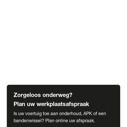
expand_more
Extra services
Beautykuur
Navigatie update
expand_more
Accessoires & onderdelen
Accessoires
Onderdelen
expand_more
Abonnementen
Alles over onze serviceabonnementen
Bandenhotel
expand_more
Schade melden
Meld hier je schade
Zorgeloos onderweg?
Plan uw werkplaatsafspraak
Is uw voertuig toe aan onderhoud, APK of een
bandenwissel? Plan online uw afspraak.