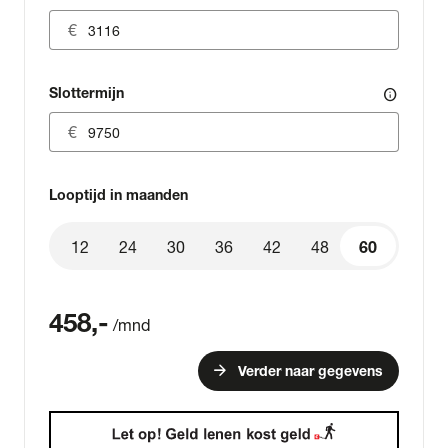
Slottermijn
info
Looptijd in maanden
12
24
30
36
42
48
60
60
458
,-
/mnd
arrow_forward
Verder naar gegevens