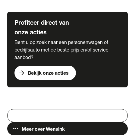
Lease & Services
Profiteer direct van
onze acties
Bent u op zoek naar een personenwagen of
bedrijfsauto met de beste prijs en/of service
aanbod?
arrow_forward
Bekijk onze acties
Vestigingen
Werken bij Wensink
search
Zoeken
more_horiz
Meer over Wensink