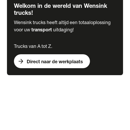
Welkom in de wereld van Wensink
trucks!
Wensink trucks heeft altijd een totaaloplossing
voor uw
transport
uitdaging!
Trucks van A tot Z.
arrow_forward
Direct naar de werkplaats
Lease
expand_more
Onderhoud
chevron_right
close
expand_more
Werkplaatsafspraak maken
Werkplaatsafspraak maken
Schade melden
expand_more
Onderhoud