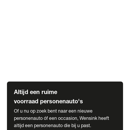
Elektrische Mercedes-Benz
Elektrische Occasions
Alles over elektrisch rijden
expand_more
Voorraad leasen
Private lease voorraad
Zakelijk lease voorraad
Occasion lease voorraad
Private Lease samenstellen
expand_more
Diensten
Expatriate Services & Diplomatic Sales
Altijd een ruime
voorraad personenauto's
Of u nu op zoek bent naar een nieuwe
personenauto óf een occasion, Wensink heeft
altijd een personenauto die bij u past.