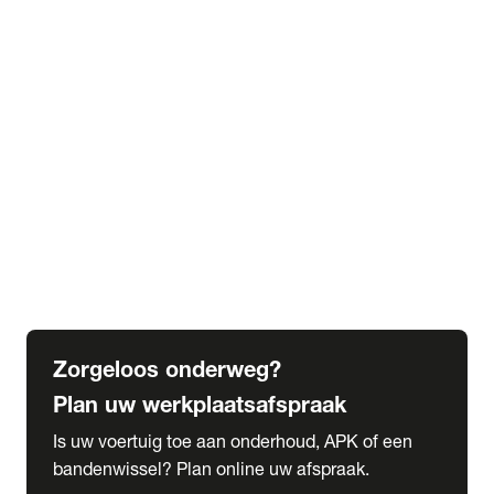
expand_more
Extra services
Beautykuur
Navigatie update
expand_more
Accessoires & onderdelen
Accessoires
Onderdelen
expand_more
Abonnementen
Alles over onze serviceabonnementen
Bandenhotel
expand_more
Schade melden
Meld hier je schade
Zorgeloos onderweg?
Plan uw werkplaatsafspraak
Is uw voertuig toe aan onderhoud, APK of een
bandenwissel? Plan online uw afspraak.