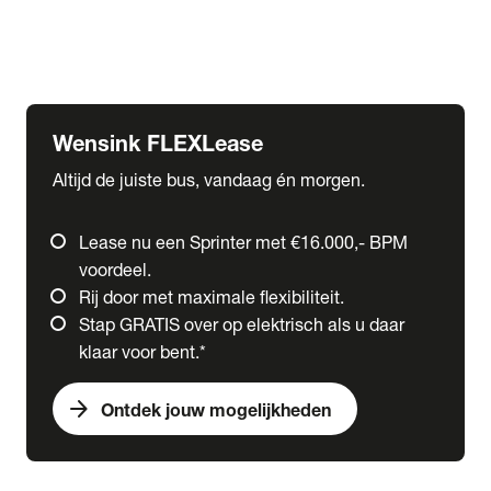
Ford
Fuso
Mercedes-Benz
Wensink FLEXLease
Altijd de juiste bus, vandaag én morgen.
Lease nu een Sprinter met €16.000,- BPM
voordeel.
Rij door met maximale flexibiliteit.
Stap GRATIS over op elektrisch als u daar
klaar voor bent.*
arrow_forward
Ontdek jouw mogelijkheden
expand_more
Trucks