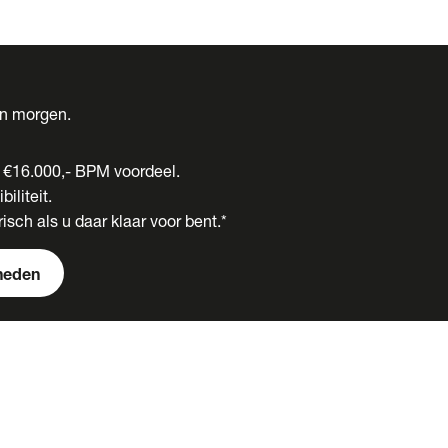
én morgen.
t €16.000,- BPM voordeel.
biliteit.
isch als u daar klaar voor bent.*
heden