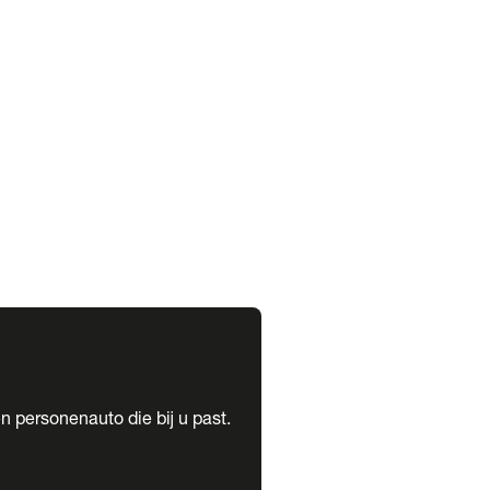
expand_more
expand_more
n personenauto die bij u past.