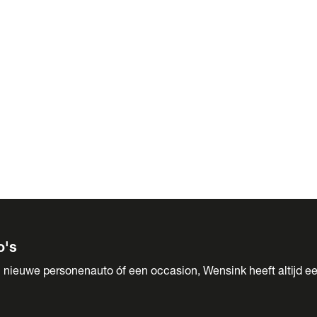
 Sales
o's
 nieuwe personenauto óf een occasion, Wensink heeft altijd ee