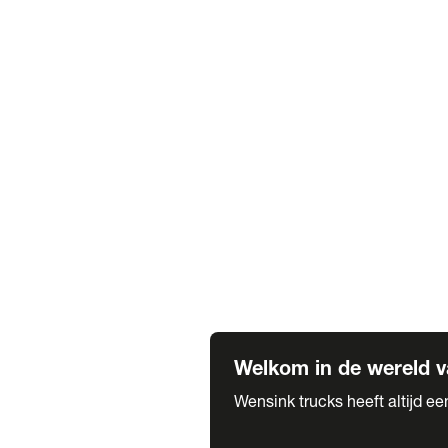
Truck verhuur
Service & onderhoud
APK
Onze labels & partners
Truck & Trailer
Trias Trailers
Spuiterij B. de Wilde
Carrosseriewerk Van de Weijer
Fleetcraft
A1 Automotive
Vestigingen
Bekijk alle vestigingen
Welkom in de wereld v
Wensink trucks heeft altijd e