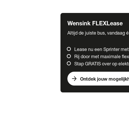
Fuso
Mercedes-Benz
Wensink FLEXLease
Altijd de juiste bus, vandaag 
Lease nu een Sprinter me
Rij door met maximale flexi
Stap GRATIS over op elektr
arrow_forward
Ontdek jouw mogelijk
Trucks
chevron_right
close
Onze merken
Mercedes Benz Trucks