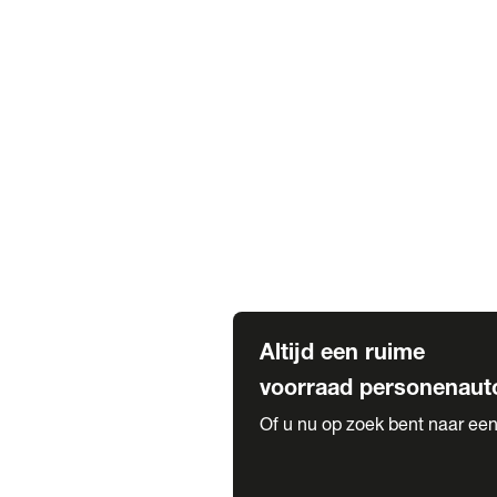
Elektrische Mercedes-Benz
Elektrische Occasions
Alles over elektrisch rijden
Voorraad leasen
Private lease voorraad
Zakelijk lease voorraad
Occasion lease voorraad
Private Lease samenstellen
Diensten
Expatriate Services & Diplomatic
Altijd een ruime
voorraad personenaut
Of u nu op zoek bent naar een