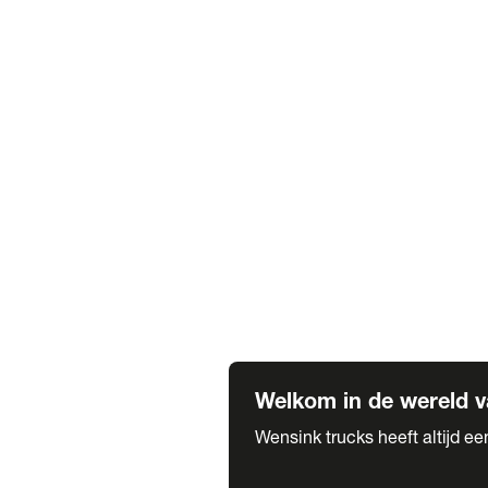
Truck verhuur
Service & onderhoud
APK
Onze labels & partners
Truck & Trailer
Trias Trailers
Spuiterij B. de Wilde
Carrosseriewerk Van de Weijer
Fleetcraft
A1 Automotive
Vestigingen
Bekijk alle vestigingen
Welkom in de wereld v
Wensink trucks heeft altijd e