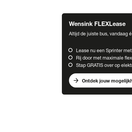
Fuso
Mercedes-Benz
Wensink FLEXLease
Altijd de juiste bus, vandaag 
Lease nu een Sprinter me
Rij door met maximale flexi
Stap GRATIS over op elektr
arrow_forward
Ontdek jouw mogelijk
Trucks
chevron_right
close
Onze merken
Mercedes Benz Trucks