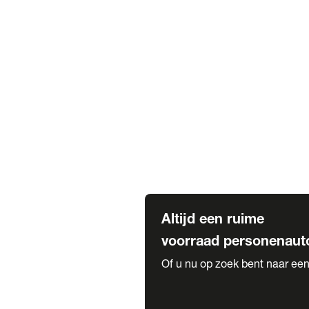
Elektrische Mercedes-Benz
Elektrische Occasions
Alles over elektrisch rijden
Voorraad leasen
Private lease voorraad
Zakelijk lease voorraad
Occasion lease voorraad
Private Lease samenstellen
Diensten
Expatriate Services & Diplomatic
Altijd een ruime
voorraad personenaut
Of u nu op zoek bent naar een