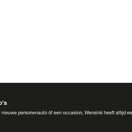
 Sales
o's
 nieuwe personenauto óf een occasion, Wensink heeft altijd ee