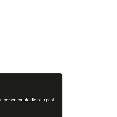
expand_more
expand_more
n personenauto die bij u past.