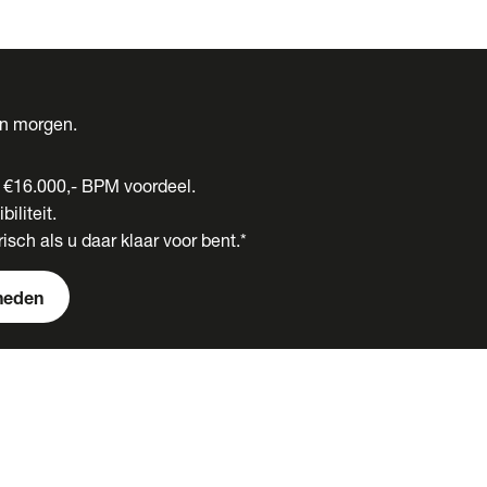
én morgen.
t €16.000,- BPM voordeel.
biliteit.
isch als u daar klaar voor bent.*
heden