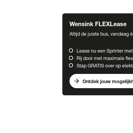
Fuso
Mercedes-Benz
Wensink FLEXLease
Altijd de juiste bus, vandaag 
Lease nu een Sprinter me
Rij door met maximale flexi
Stap GRATIS over op elektr
arrow_forward
Ontdek jouw mogelijk
Trucks
chevron_right
close
Onze merken
Mercedes Benz Trucks