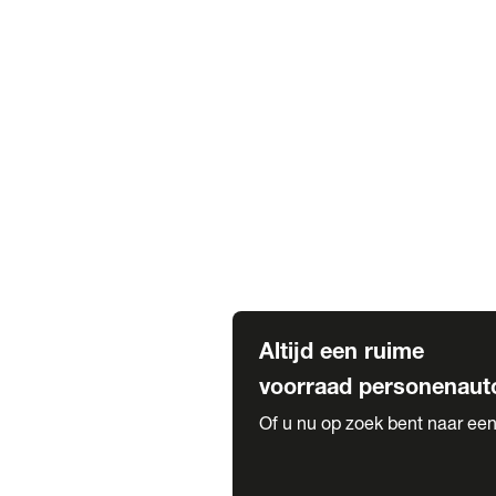
Elektrische Mercedes-Benz
Elektrische Occasions
Alles over elektrisch rijden
Voorraad leasen
Private lease voorraad
Zakelijk lease voorraad
Occasion lease voorraad
Private Lease samenstellen
Diensten
Expatriate Services & Diplomatic
Altijd een ruime
voorraad personenaut
Of u nu op zoek bent naar een