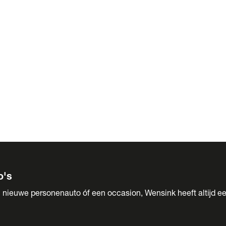
 Sales
o's
 nieuwe personenauto óf een occasion, Wensink heeft altijd ee