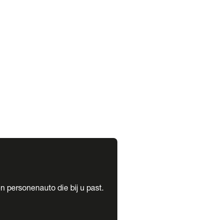
expand_more
expand_more
n personenauto die bij u past.