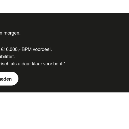
én morgen.
t €16.000,- BPM voordeel.
biliteit.
isch als u daar klaar voor bent.*
heden