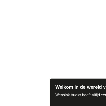
Truck verhuur
Service & onderhoud
APK
Onze labels & partners
Truck & Trailer
Trias Trailers
Spuiterij B. de Wilde
Carrosseriewerk Van de Weijer
Fleetcraft
A1 Automotive
Vestigingen
Bekijk alle vestigingen
Welkom in de wereld v
Wensink trucks heeft altijd e