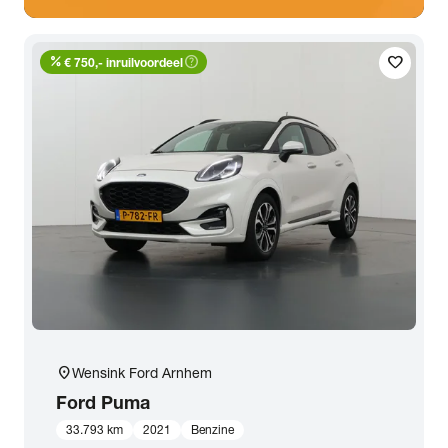
percent
help_outline
favorite
€ 750,- inruilvoordeel
location_on
Wensink Ford Arnhem
Ford
Puma
33.793 km
2021
Benzine