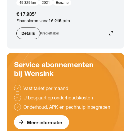
49.329 km
2021
Benzine
€ 17.935
*
Financieren vanaf
€ 215
p/m
expand_content
Details
Krediettabel
Service abonnementen
bij Wensink
Vast tarief per maand
check
U bespaart op onderhoudskosten
check
Onderhoud, APK en pechhulp inbegrepen
check
arrow_forward
Meer informatie