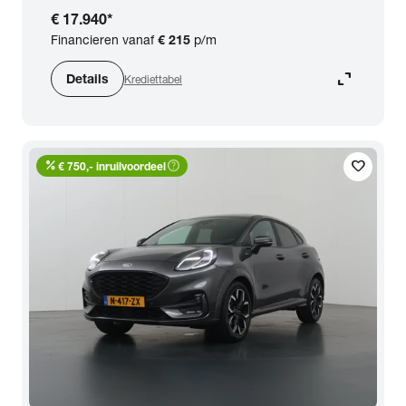
€ 17.940
*
Financieren vanaf
€ 215
p/m
expand_content
Details
Krediettabel
percent
help_outline
favorite
€ 750,- inruilvoordeel