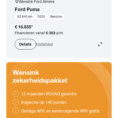
location_on
Wensink Ford Almere
Ford
Puma
62.840 km
2020
Benzine
€ 16.935
*
Financieren vanaf
€ 203
p/m
expand_content
Details
Krediettabel
Wensink
zekerheidspakket
12 maanden BOVAG garantie
check
Inspectie op 140 punten
check
Geldige APK en eerstvolgende APK gratis
check