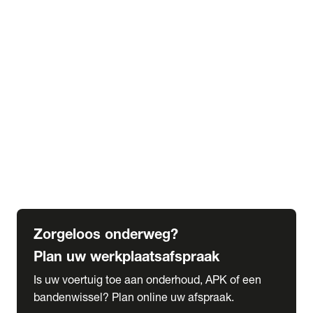
expand_more
Extra services
Beautykuur
Navigatie update
expand_more
Accessoires & onderdelen
Accessoires
Onderdelen
expand_more
Abonnementen
Alles over onze serviceabonnementen
Bandenhotel
expand_more
Schade melden
Meld hier je schade
Zorgeloos onderweg?
Plan uw werkplaatsafspraak
Is uw voertuig toe aan onderhoud, APK of een
bandenwissel? Plan online uw afspraak.