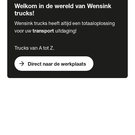
Welkom in de wereld van Wensink
trucks!
Wensink trucks heeft altijd een totaaloplossing
voor uw
transport
uitdaging!
Trucks van A tot Z.
arrow_forward
Direct naar de werkplaats
Lease
expand_more
Onderhoud
chevron_right
close
expand_more
Werkplaatsafspraak maken
Werkplaatsafspraak maken
Schade melden
expand_more
Onderhoud