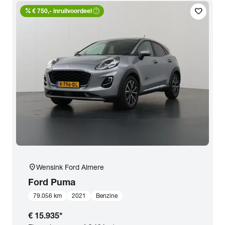
percent
help_outline
favorite
Transmissie
€ 750,- inruilvoordeel
Opties
Carrosserie
Basiskleur
Aantal zitplaatsen
location_on
Wensink Ford Almere
Aantal deuren
Ford
Puma
79.056 km
2021
Benzine
Vestiging
€ 15.935
*