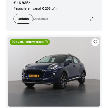
€ 16.935
*
Financieren vanaf
€ 203
p/m
expand_content
Details
Krediettabel
percent
help_outline
favorite
€ 750,- inruilvoordeel