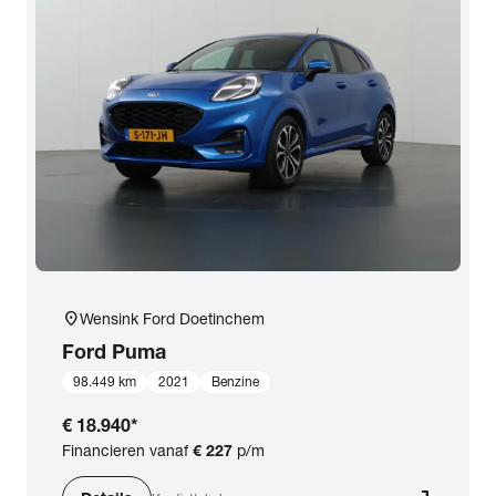
location_on
Wensink Ford Doetinchem
Ford
Puma
98.449 km
2021
Benzine
€ 18.940
*
Financieren vanaf
€ 227
p/m