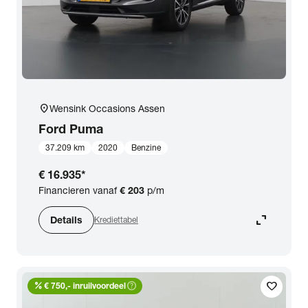
location_on
Wensink Occasions Assen
Ford
Puma
37.209 km
2020
Benzine
€ 16.935
*
Financieren vanaf
€ 203
p/m
expand_content
Details
Krediettabel
percent
help_outline
favorite
€ 750,- inruilvoordeel