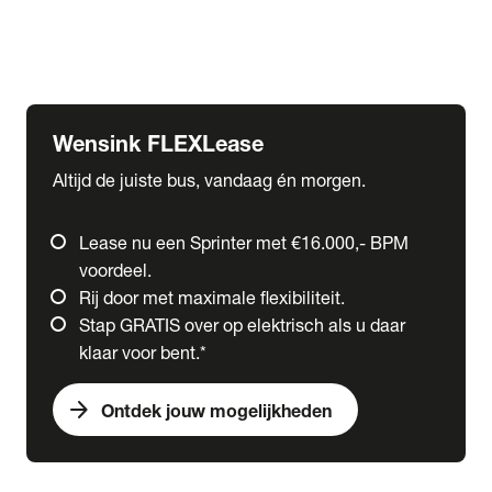
Ford
Fuso
Mercedes-Benz
Wensink FLEXLease
Altijd de juiste bus, vandaag én morgen.
Lease nu een Sprinter met €16.000,- BPM
voordeel.
Rij door met maximale flexibiliteit.
Stap GRATIS over op elektrisch als u daar
klaar voor bent.*
arrow_forward
Ontdek jouw mogelijkheden
expand_more
Trucks