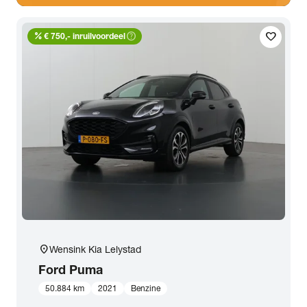
percent
help_outline
favorite
€ 750,- inruilvoordeel
location_on
Wensink Kia Lelystad
Ford
Puma
50.884 km
2021
Benzine