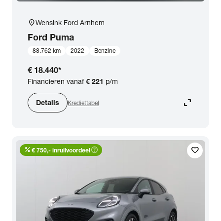
location_on
Wensink Ford Arnhem
Ford
Puma
88.762 km
2022
Benzine
€ 18.440
*
Financieren vanaf
€ 221
p/m
expand_content
Details
Krediettabel
percent
help_outline
favorite
€ 750,- inruilvoordeel