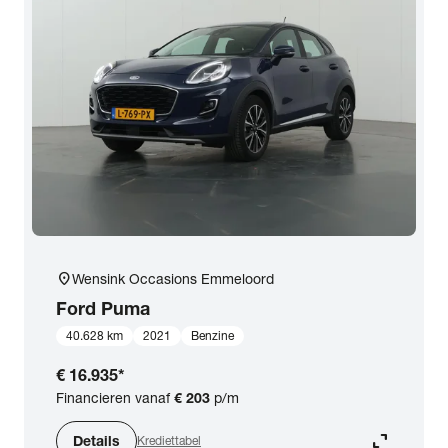
location_on
Wensink Occasions Emmeloord
Ford
Puma
40.628 km
2021
Benzine
€ 16.935
*
Financieren vanaf
€ 203
p/m
expand_content
Details
Krediettabel