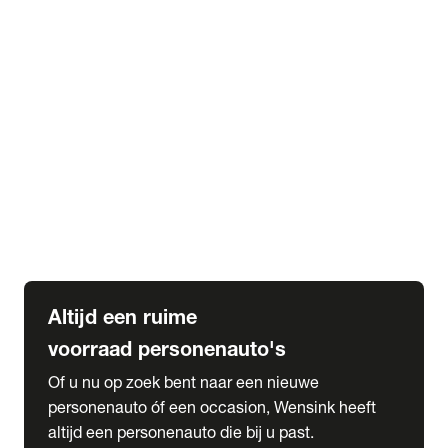
Elektrische Mercedes-Benz
Elektrische Occasions
Alles over elektrisch rijden
expand_more
Voorraad leasen
Private lease voorraad
Zakelijk lease voorraad
Occasion lease voorraad
Private Lease samenstellen
expand_more
Diensten
Expatriate Services & Diplomatic Sales
Altijd een ruime
voorraad personenauto's
Of u nu op zoek bent naar een nieuwe
personenauto óf een occasion, Wensink heeft
altijd een personenauto die bij u past.