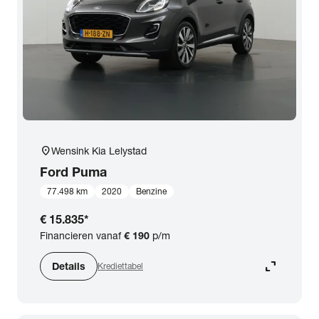
expand_more
BTW (aftrekbaar) / Marge (BTW niet aftrekbaar)
Merk & Model
close
Ford
Prijs
location_on
Wensink Kia Lelystad
Kilometerstand
Ford
Puma
77.498 km
2020
Benzine
Bouwjaar
€ 15.835
*
Financieren vanaf
€ 190
p/m
Staat van de auto
expand_content
Details
Krediettabel
Brandstof