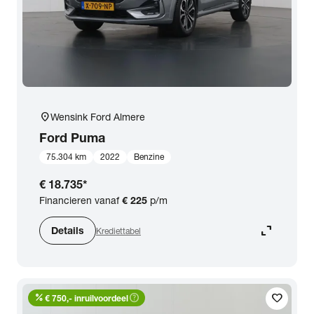
location_on
Wensink Ford Almere
Ford
Puma
75.304 km
2022
Benzine
€ 18.735
*
Financieren vanaf
€ 225
p/m
expand_content
Details
Krediettabel
percent
help_outline
favorite
€ 750,- inruilvoordeel