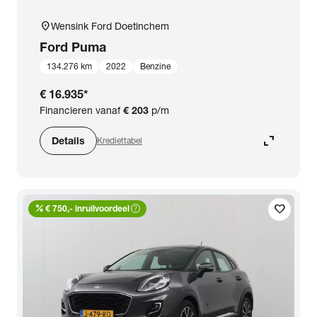
location_on
Wensink Ford Doetinchem
Ford
Puma
134.276 km
2022
Benzine
€ 16.935
*
Financieren vanaf
€ 203
p/m
expand_content
Details
Krediettabel
percent
help_outline
favorite
€ 750,- inruilvoordeel