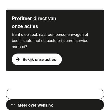
Lease & Services
Profiteer direct van
onze acties
Bent u op zoek naar een personenwagen of
bedrijfsauto met de beste prijs en/of service
aanbod?
arrow_forward
Bekijk onze acties
Vestigingen
Werken bij Wensink
search
Zoeken
more_horiz
Meer over Wensink