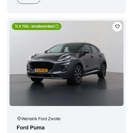
percent
help_outline
favorite
€ 750,- inruilvoordeel
location_on
Wensink Ford Zwolle
Ford
Puma