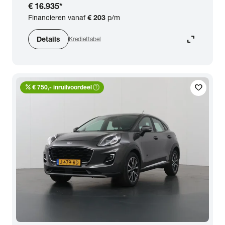
€ 16.935
*
Financieren vanaf
€ 203
p/m
expand_content
Details
Krediettabel
percent
help_outline
favorite
€ 750,- inruilvoordeel