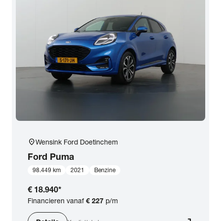
location_on
Wensink Ford Doetinchem
Ford
Puma
98.449 km
2021
Benzine
€ 18.940
*
Financieren vanaf
€ 227
p/m