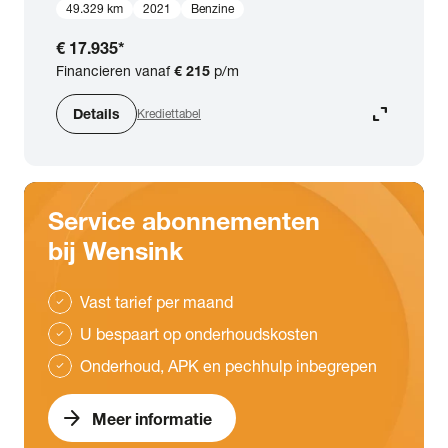
49.329 km
2021
Benzine
€ 17.935
*
Financieren vanaf
€ 215
p/m
expand_content
Details
Krediettabel
Service abonnementen
bij Wensink
Vast tarief per maand
check
U bespaart op onderhoudskosten
check
Onderhoud, APK en pechhulp inbegrepen
check
arrow_forward
Meer informatie