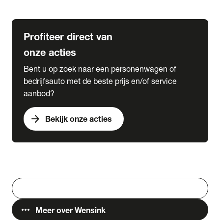
Lease & Services
Profiteer direct van
onze acties
Bent u op zoek naar een personenwagen of
bedrijfsauto met de beste prijs en/of service
aanbod?
arrow_forward
Bekijk onze acties
Vestigingen
Werken bij Wensink
search
Zoeken
more_horiz
Meer over Wensink