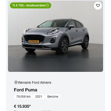
percent
help_outline
favorite
Transmissie
€ 750,- inruilvoordeel
Opties
Carrosserie
Basiskleur
Aantal zitplaatsen
location_on
Wensink Ford Almere
Aantal deuren
Ford
Puma
79.056 km
2021
Benzine
Vestiging
€ 15.935
*