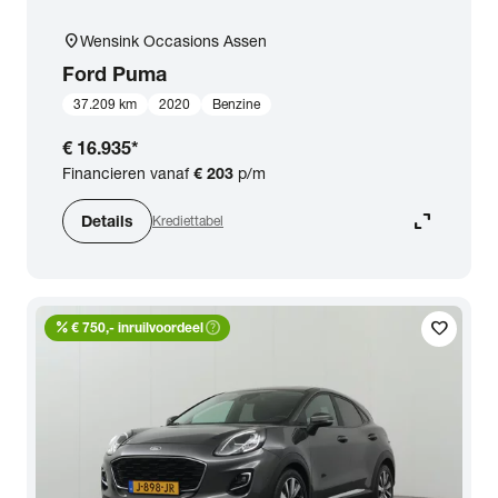
location_on
Wensink Occasions Assen
Ford
Puma
37.209 km
2020
Benzine
€ 16.935
*
Financieren vanaf
€ 203
p/m
expand_content
Details
Krediettabel
percent
help_outline
favorite
€ 750,- inruilvoordeel