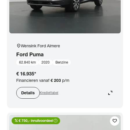
location_on
Wensink Ford Almere
Ford
Puma
62.840 km
2020
Benzine
€ 16.935
*
Financieren vanaf
€ 203
p/m
expand_content
Details
Krediettabel
percent
help_outline
favorite
€ 750,- inruilvoordeel