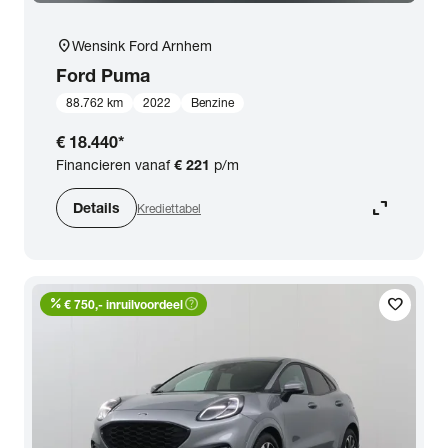
location_on
Wensink Ford Arnhem
Ford
Puma
88.762 km
2022
Benzine
€ 18.440
*
Financieren vanaf
€ 221
p/m
expand_content
Details
Krediettabel
percent
help_outline
favorite
€ 750,- inruilvoordeel