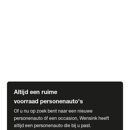
Elektrische Mercedes-Benz
Elektrische Occasions
Alles over elektrisch rijden
expand_more
Voorraad leasen
Private lease voorraad
Zakelijk lease voorraad
Occasion lease voorraad
Private Lease samenstellen
expand_more
Diensten
Expatriate Services & Diplomatic Sales
Altijd een ruime
voorraad personenauto's
Of u nu op zoek bent naar een nieuwe
personenauto óf een occasion, Wensink heeft
altijd een personenauto die bij u past.