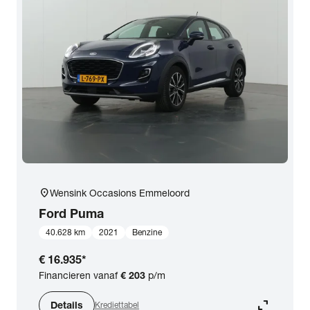
location_on
Wensink Occasions Emmeloord
Ford
Puma
40.628 km
2021
Benzine
€ 16.935
*
Financieren vanaf
€ 203
p/m
expand_content
Details
Krediettabel