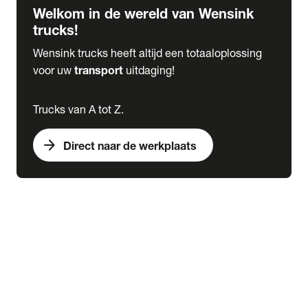
Welkom in de wereld van Wensink
trucks!
Wensink trucks heeft altijd een totaaloplossing
voor uw
transport
uitdaging!
Trucks van A tot Z.
arrow_forward
Direct naar de werkplaats
Lease
expand_more
Onderhoud
chevron_right
close
expand_more
Werkplaatsafspraak maken
Werkplaatsafspraak maken
Schade melden
expand_more
Onderhoud