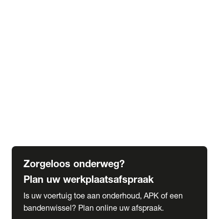
expand_more
Extra services
Beautykuur
Navigatie update
expand_more
Accessoires & onderdelen
Accessoires
Onderdelen
expand_more
Abonnementen
Alles over onze serviceabonnementen
Bandenhotel
expand_more
Schade melden
Meld hier je schade
Zorgeloos onderweg?
Plan uw werkplaatsafspraak
Is uw voertuig toe aan onderhoud, APK of een
bandenwissel? Plan online uw afspraak.