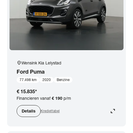
expand_more
BTW (aftrekbaar) / Marge (BTW niet aftrekbaar)
Merk & Model
close
Ford
Prijs
location_on
Wensink Kia Lelystad
Kilometerstand
Ford
Puma
77.498 km
2020
Benzine
Bouwjaar
€ 15.835
*
Financieren vanaf
€ 190
p/m
Staat van de auto
expand_content
Details
Krediettabel
Brandstof