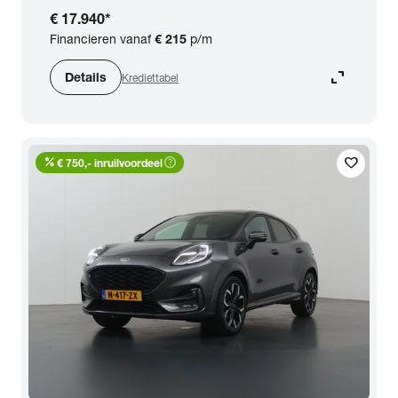
€ 17.940
*
Financieren vanaf
€ 215
p/m
expand_content
Details
Krediettabel
percent
help_outline
favorite
€ 750,- inruilvoordeel