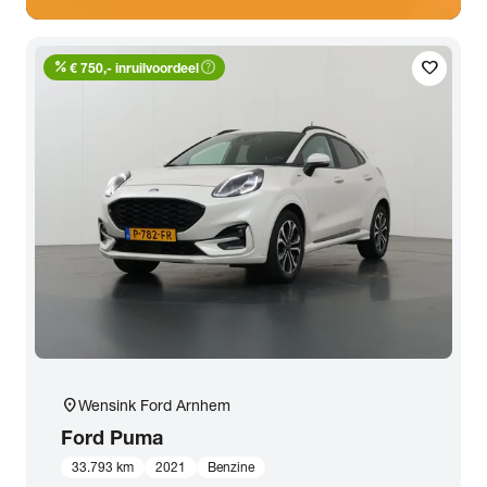
percent
help_outline
favorite
€ 750,- inruilvoordeel
location_on
Wensink Ford Arnhem
Ford
Puma
33.793 km
2021
Benzine