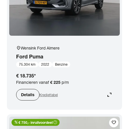
location_on
Wensink Ford Almere
Ford
Puma
75.304 km
2022
Benzine
€ 18.735
*
Financieren vanaf
€ 225
p/m
expand_content
Details
Krediettabel
percent
help_outline
favorite
€ 750,- inruilvoordeel