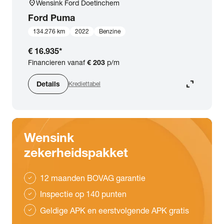
location_on
Wensink Ford Doetinchem
Ford
Puma
134.276 km
2022
Benzine
€ 16.935
*
Financieren vanaf
€ 203
p/m
expand_content
Details
Krediettabel
Wensink
zekerheidspakket
12 maanden BOVAG garantie
check
Inspectie op 140 punten
check
Geldige APK en eerstvolgende APK gratis
check