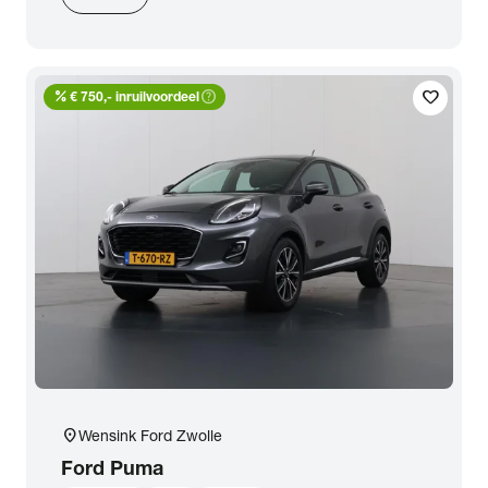
percent
help_outline
favorite
€ 750,- inruilvoordeel
location_on
Wensink Ford Zwolle
Ford
Puma