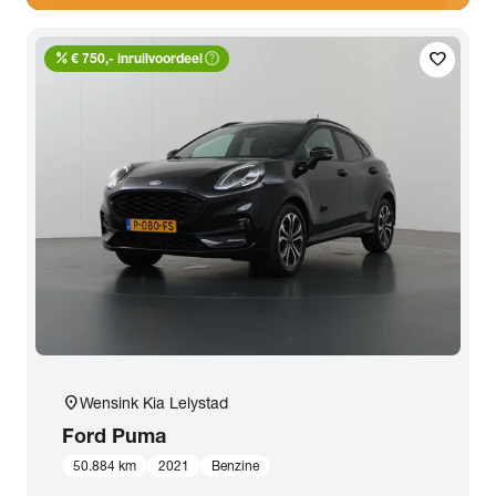
percent
help_outline
favorite
€ 750,- inruilvoordeel
location_on
Wensink Kia Lelystad
Ford
Puma
50.884 km
2021
Benzine