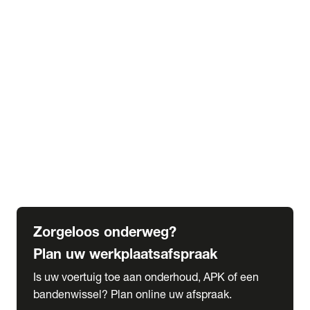
expand_more
Extra services
Beautykuur
Navigatie update
expand_more
Accessoires & onderdelen
Accessoires
Onderdelen
expand_more
Abonnementen
Alles over onze serviceabonnementen
Bandenhotel
expand_more
Schade melden
Meld hier je schade
Zorgeloos onderweg?
Plan uw werkplaatsafspraak
Is uw voertuig toe aan onderhoud, APK of een
bandenwissel? Plan online uw afspraak.