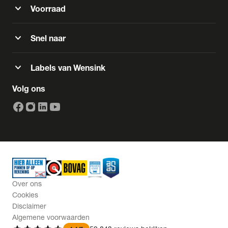
expand_more
Voorraad
expand_more
Snel naar
expand_more
Labels van Wensink
Volg ons
Over ons
Cookies
Disclaimer
Algemene voorwaarden