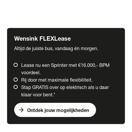
Ford
Fuso
Mercedes-Benz
Wensink FLEXLease
Altijd de juiste bus, vandaag én morgen.
Lease nu een Sprinter met €16.000,- BPM
voordeel.
Rij door met maximale flexibiliteit.
Stap GRATIS over op elektrisch als u daar
klaar voor bent.*
arrow_forward
Ontdek jouw mogelijkheden
expand_more
Trucks