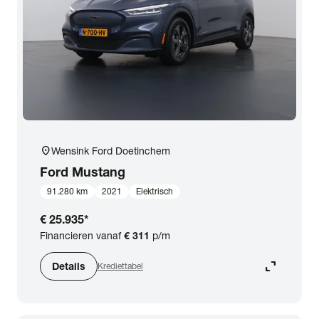
expand_more
BTW (aftrekbaar) / Marge (BTW niet aftrekbaar)
Merk & Model
close
Ford
Prijs
location_on
Wensink Ford Doetinchem
Kilometerstand
Ford
Mustang
91.280 km
2021
Elektrisch
Bouwjaar
€ 25.935
*
Financieren vanaf
€ 311
p/m
Staat van de auto
expand_content
Details
Krediettabel
Brandstof