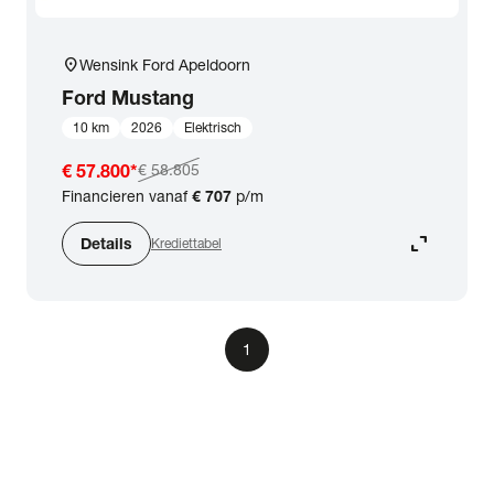
location_on
Wensink Ford Apeldoorn
Ford
Mustang
10 km
2026
Elektrisch
€ 57.800
*
€ 58.805
Financieren vanaf
€ 707
p/m
expand_content
Details
Krediettabel
1