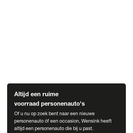
Elektrische Mercedes-Benz
Elektrische Occasions
Alles over elektrisch rijden
expand_more
Voorraad leasen
Private lease voorraad
Zakelijk lease voorraad
Occasion lease voorraad
Private Lease samenstellen
expand_more
Diensten
Expatriate Services & Diplomatic Sales
Altijd een ruime
voorraad personenauto's
Of u nu op zoek bent naar een nieuwe
personenauto óf een occasion, Wensink heeft
altijd een personenauto die bij u past.