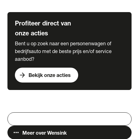
Lease & Services
Profiteer direct van
onze acties
Bent u op zoek naar een personenwagen of
bedrijfsauto met de beste prijs en/of service
aanbod?
arrow_forward
Bekijk onze acties
Vestigingen
Werken bij Wensink
search
Zoeken
more_horiz
Meer over Wensink