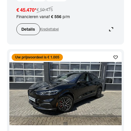
€ 45.470
*
€ 50.475
Financieren vanaf
€ 556
p/m
expand_content
Details
Krediettabel
favorite
Uw prijsvoordeel is € 1.005