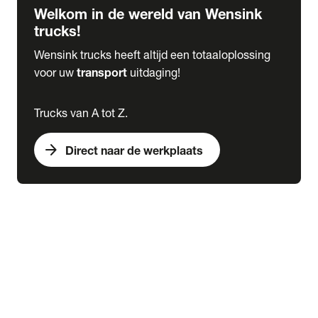
Welkom in de wereld van Wensink
trucks!
Wensink trucks heeft altijd een totaaloplossing
voor uw
transport
uitdaging!
Trucks van A tot Z.
arrow_forward
Direct naar de werkplaats
Lease
expand_more
Onderhoud
chevron_right
close
expand_more
Werkplaatsafspraak maken
Werkplaatsafspraak maken
Schade melden
expand_more
Onderhoud