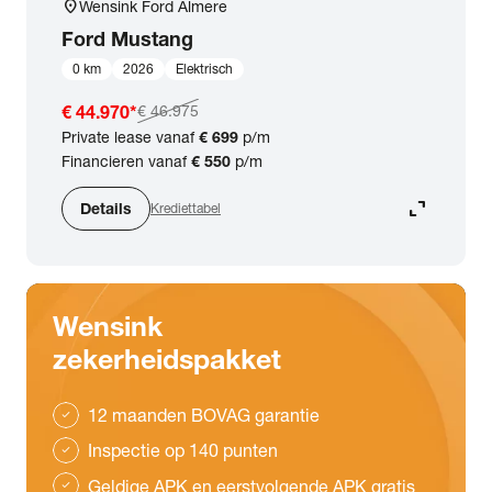
location_on
Wensink Ford Almere
Ford
Mustang
0 km
2026
Elektrisch
€ 44.970
*
€ 46.975
Private lease vanaf
€ 699
p/m
Financieren vanaf
€ 550
p/m
expand_content
Details
Krediettabel
Wensink
zekerheidspakket
12 maanden BOVAG garantie
check
Inspectie op 140 punten
check
Geldige APK en eerstvolgende APK gratis
check