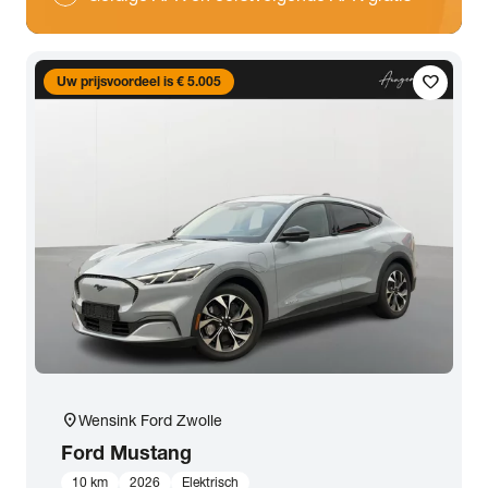
favorite
Uw prijsvoordeel is € 5.005
location_on
Wensink Ford Zwolle
Ford
Mustang
10 km
2026
Elektrisch