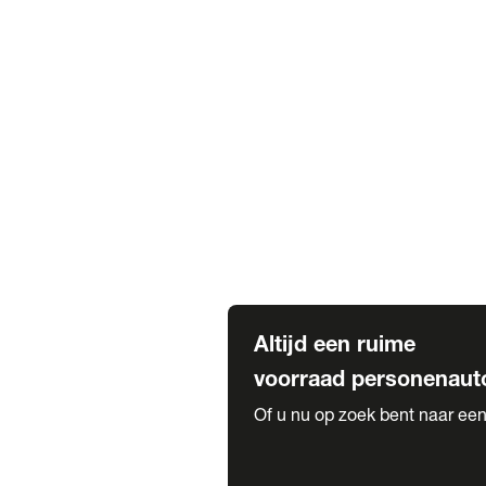
Elektrische Mercedes-Benz
Elektrische Occasions
Alles over elektrisch rijden
Voorraad leasen
Private lease voorraad
Zakelijk lease voorraad
Occasion lease voorraad
Private Lease samenstellen
Diensten
Expatriate Services & Diplomatic
Altijd een ruime
voorraad personenaut
Of u nu op zoek bent naar een