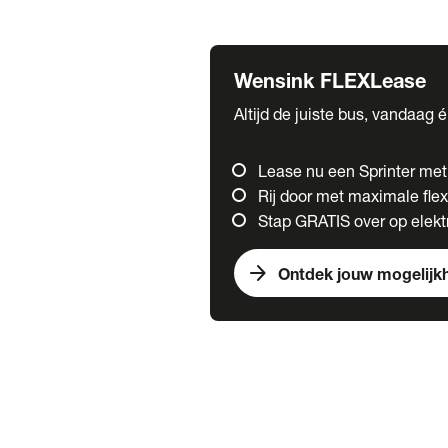
Fuso
Mercedes-Benz
Wensink FLEXLease
Altijd de juiste bus, vandaag 
Lease nu een Sprinter me
Rij door met maximale flexi
Stap GRATIS over op elektr
arrow_forward
Ontdek jouw mogelijk
Trucks
chevron_right
close
Onze merken
Mercedes Benz Trucks