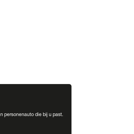
expand_more
expand_more
n personenauto die bij u past.