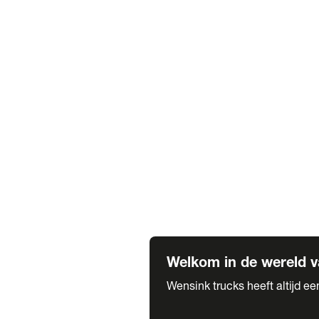
Truck verhuur
Service & onderhoud
APK
Onze labels & partners
Truck & Trailer
Trias Trailers
Spuiterij B. de Wilde
Carrosseriewerk Van de Weijer
Fleetcraft
A1 Automotive
Vestigingen
Bekijk alle vestigingen
Welkom in de wereld v
Wensink trucks heeft altijd e