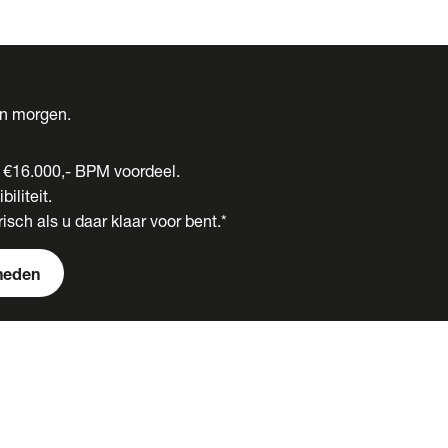
én morgen.
t €16.000,- BPM voordeel.
biliteit.
isch als u daar klaar voor bent.*
heden