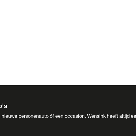
 Sales
o's
 nieuwe personenauto óf een occasion, Wensink heeft altijd ee