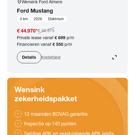
location_on
Wensink Ford Almere
Ford
Mustang
0 km
2026
Elektrisch
€ 44.970
*
€ 46.975
Private lease vanaf
€ 699
p/m
Financieren vanaf
€ 550
p/m
expand_content
Details
Krediettabel
Wensink
zekerheidspakket
12 maanden BOVAG garantie
check
Inspectie op 140 punten
check
Geldige APK en eerstvolgende APK gratis
check