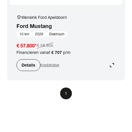
location_on
Wensink Ford Apeldoorn
Ford
Mustang
10 km
2026
Elektrisch
€ 57.800
*
€ 58.805
Financieren vanaf
€ 707
p/m
expand_content
Details
Krediettabel
1