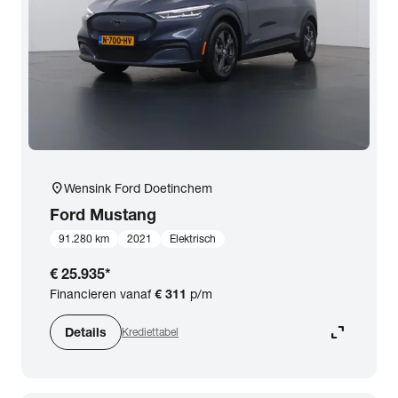
expand_more
BTW (aftrekbaar) / Marge (BTW niet aftrekbaar)
Merk & Model
close
Ford
Prijs
location_on
Wensink Ford Doetinchem
Kilometerstand
Ford
Mustang
91.280 km
2021
Elektrisch
Bouwjaar
€ 25.935
*
Financieren vanaf
€ 311
p/m
Staat van de auto
expand_content
Details
Krediettabel
Brandstof