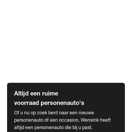
Elektrische Mercedes-Benz
Elektrische Occasions
Alles over elektrisch rijden
expand_more
Voorraad leasen
Private lease voorraad
Zakelijk lease voorraad
Occasion lease voorraad
Private Lease samenstellen
expand_more
Diensten
Expatriate Services & Diplomatic Sales
Altijd een ruime
voorraad personenauto's
Of u nu op zoek bent naar een nieuwe
personenauto óf een occasion, Wensink heeft
altijd een personenauto die bij u past.