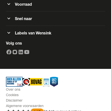
expand_more
Voorraad
expand_more
Snel naar
expand_more
Labels van Wensink
Volg ons
Over ons
Cookies
Disclaimer
Algemene voorwaarden