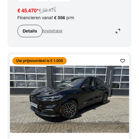
€ 45.470
*
€ 50.475
Financieren vanaf
€ 556
p/m
expand_content
Details
Krediettabel
favorite
Uw prijsvoordeel is € 1.005