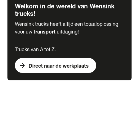
Welkom in de wereld van Wensink
trucks!
Wensink trucks heeft altijd een totaaloplossing
voor uw
transport
uitdaging!
Trucks van A tot Z.
arrow_forward
Direct naar de werkplaats
Lease
expand_more
Onderhoud
chevron_right
close
expand_more
Werkplaatsafspraak maken
Werkplaatsafspraak maken
Schade melden
expand_more
Onderhoud