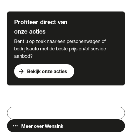
Lease & Services
Profiteer direct van
onze acties
Bent u op zoek naar een personenwagen of
bedrijfsauto met de beste prijs en/of service
aanbod?
arrow_forward
Bekijk onze acties
Vestigingen
Werken bij Wensink
search
Zoeken
more_horiz
Meer over Wensink