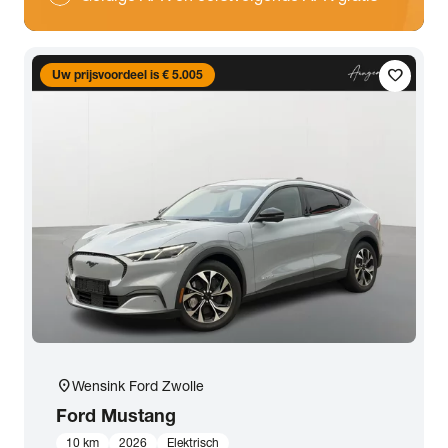
favorite
Uw prijsvoordeel is € 5.005
location_on
Wensink Ford Zwolle
Ford
Mustang
10 km
2026
Elektrisch