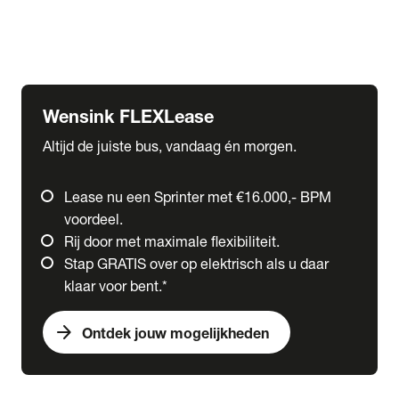
Ford
Fuso
Mercedes-Benz
Wensink FLEXLease
Altijd de juiste bus, vandaag én morgen.
Lease nu een Sprinter met €16.000,- BPM
voordeel.
Rij door met maximale flexibiliteit.
Stap GRATIS over op elektrisch als u daar
klaar voor bent.*
arrow_forward
Ontdek jouw mogelijkheden
expand_more
Trucks