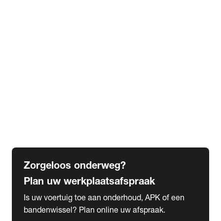
expand_more
Extra services
Beautykuur
Navigatie update
expand_more
Accessoires & onderdelen
Accessoires
Onderdelen
expand_more
Abonnementen
Alles over onze serviceabonnementen
Bandenhotel
expand_more
Schade melden
Meld hier je schade
Zorgeloos onderweg?
Plan uw werkplaatsafspraak
Is uw voertuig toe aan onderhoud, APK of een
bandenwissel? Plan online uw afspraak.