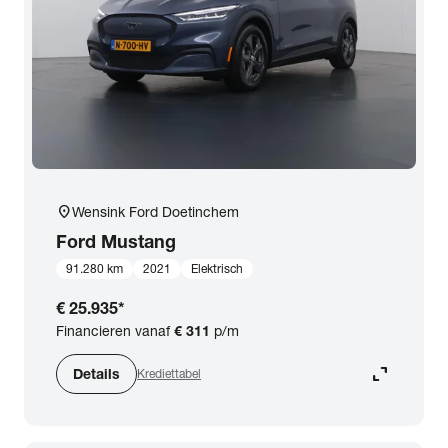
expand_more
BTW (aftrekbaar) / Marge (BTW niet aftrekbaar)
Merk & Model
close
Ford
Prijs
location_on
Wensink Ford Doetinchem
Kilometerstand
Ford
Mustang
91.280 km
2021
Elektrisch
Bouwjaar
€ 25.935
*
Financieren vanaf
€ 311
p/m
Staat van de auto
expand_content
Details
Krediettabel
Brandstof