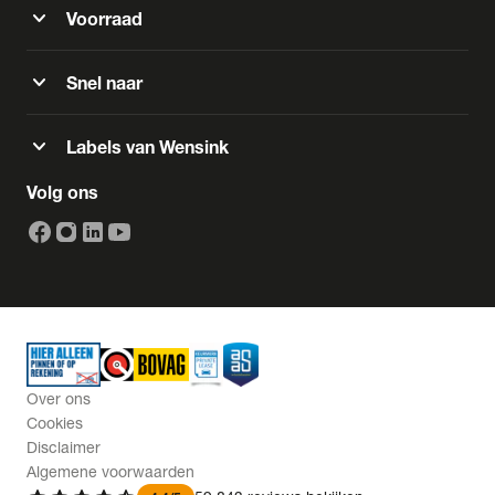
expand_more
Voorraad
expand_more
Snel naar
expand_more
Labels van Wensink
Volg ons
Over ons
Cookies
Disclaimer
Algemene voorwaarden