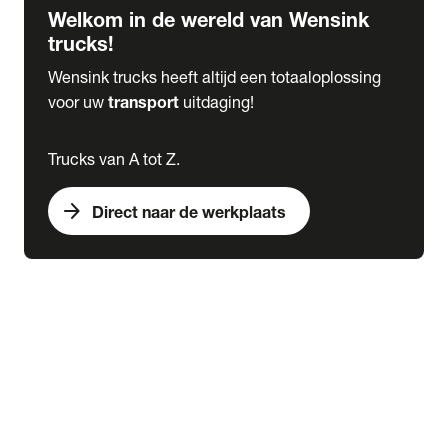
Welkom in de wereld van Wensink
trucks!
Wensink trucks heeft altijd een totaaloplossing
voor uw
transport
uitdaging!
Trucks van A tot Z.
arrow_forward
Direct naar de werkplaats
Lease
expand_more
Onderhoud
chevron_right
close
expand_more
Werkplaatsafspraak maken
Werkplaatsafspraak maken
Schade melden
expand_more
Onderhoud