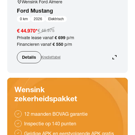
location_on
Wensink Ford Almere
Ford
Mustang
0 km
2026
Elektrisch
€ 44.970
*
€ 46.975
Private lease vanaf
€ 699
p/m
Financieren vanaf
€ 550
p/m
expand_content
Details
Krediettabel
Wensink
zekerheidspakket
12 maanden BOVAG garantie
check
Inspectie op 140 punten
check
Geldige APK en eerstvolgende APK gratis
check