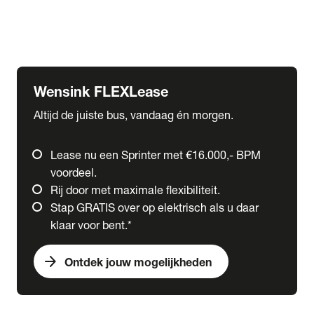
Ford
Fuso
Mercedes-Benz
Wensink FLEXLease
Altijd de juiste bus, vandaag én morgen.
Lease nu een Sprinter met €16.000,- BPM
voordeel.
Rij door met maximale flexibiliteit.
Stap GRATIS over op elektrisch als u daar
klaar voor bent.*
arrow_forward
Ontdek jouw mogelijkheden
expand_more
Trucks