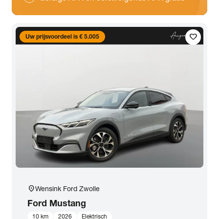
favorite
Uw prijsvoordeel is € 5.005
location_on
Wensink Ford Zwolle
Ford
Mustang
10 km
2026
Elektrisch