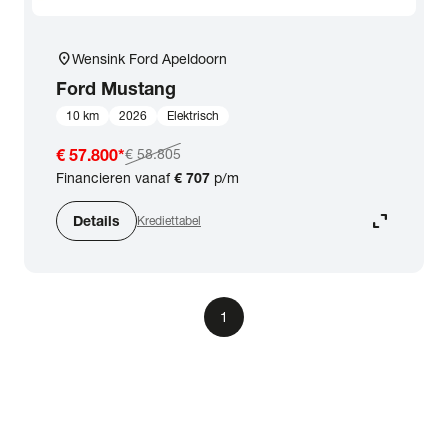
location_on
Wensink Ford Apeldoorn
Ford
Mustang
10 km
2026
Elektrisch
€ 57.800
*
€ 58.805
Financieren vanaf
€ 707
p/m
expand_content
Details
Krediettabel
1