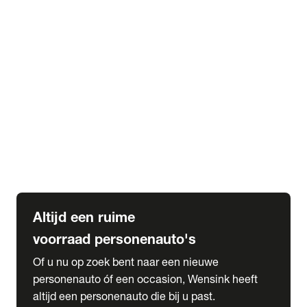
Elektrische Mercedes-Benz
Elektrische Occasions
Alles over elektrisch rijden
expand_more
Voorraad leasen
Private lease voorraad
Zakelijk lease voorraad
Occasion lease voorraad
Private Lease samenstellen
expand_more
Diensten
Expatriate Services & Diplomatic Sales
Altijd een ruime
voorraad personenauto's
Of u nu op zoek bent naar een nieuwe
personenauto óf een occasion, Wensink heeft
altijd een personenauto die bij u past.