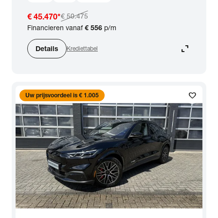
€ 45.470
*
€ 50.475
Financieren vanaf
€ 556
p/m
expand_content
Details
Krediettabel
favorite
Uw prijsvoordeel is € 1.005