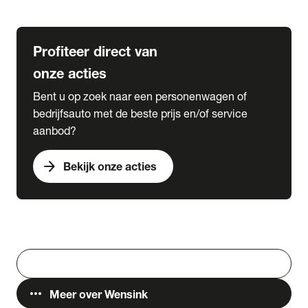
Lease & Services
Profiteer direct van
onze acties
Bent u op zoek naar een personenwagen of
bedrijfsauto met de beste prijs en/of service
aanbod?
arrow_forward
Bekijk onze acties
Vestigingen
Werken bij Wensink
search
Zoeken
more_horiz
Meer over Wensink