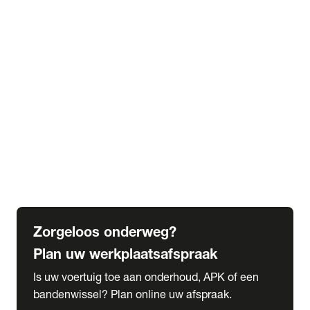
expand_more
Extra services
Beautykuur
Navigatie update
expand_more
Accessoires & onderdelen
Accessoires
Onderdelen
expand_more
Abonnementen
Alles over onze serviceabonnementen
Bandenhotel
expand_more
Schade melden
Meld hier je schade
Zorgeloos onderweg?
Plan uw werkplaatsafspraak
Is uw voertuig toe aan onderhoud, APK of een
bandenwissel? Plan online uw afspraak.