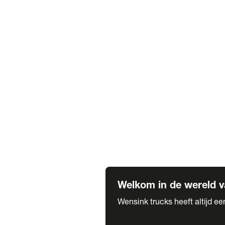
Truck verhuur
Service & onderhoud
APK
Onze labels & partners
Truck & Trailer
Trias Trailers
Spuiterij B. de Wilde
Carrosseriewerk Van de Weijer
Fleetcraft
A1 Automotive
Vestigingen
Bekijk alle vestigingen
Welkom in de wereld v
Wensink trucks heeft altijd e