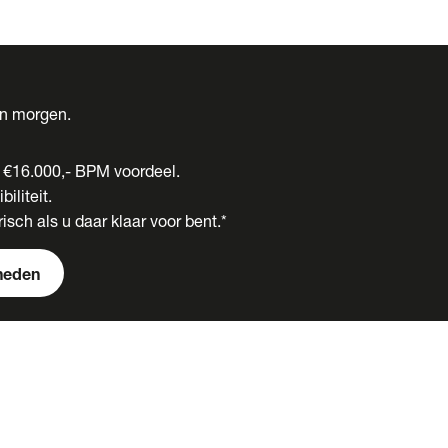
én morgen.
t €16.000,- BPM voordeel.
biliteit.
isch als u daar klaar voor bent.*
heden