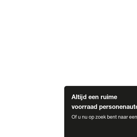
Elektrische Mercedes-Benz
Elektrische Occasions
Alles over elektrisch rijden
Voorraad leasen
Private lease voorraad
Zakelijk lease voorraad
Occasion lease voorraad
Private Lease samenstellen
Diensten
Expatriate Services & Diplomatic
Altijd een ruime
voorraad personenaut
Of u nu op zoek bent naar een