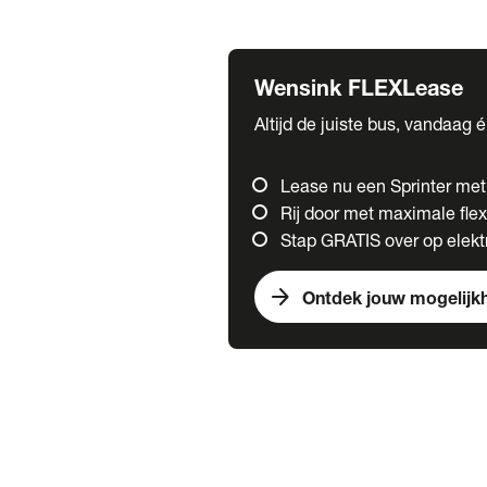
Fuso
Mercedes-Benz
Wensink FLEXLease
Altijd de juiste bus, vandaag 
Lease nu een Sprinter me
Rij door met maximale flexi
Stap GRATIS over op elektr
arrow_forward
Ontdek jouw mogelijk
Trucks
chevron_right
close
Onze merken
Mercedes Benz Trucks