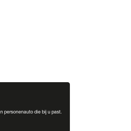
expand_more
expand_more
n personenauto die bij u past.