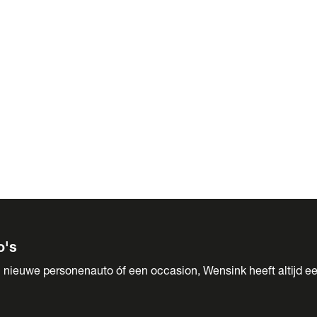
 Sales
o's
 nieuwe personenauto óf een occasion, Wensink heeft altijd ee