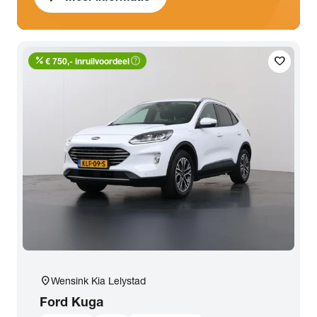
percent
help_outline
favorite
€ 750,- inruilvoordeel
location_on
Wensink Kia Lelystad
Ford
Kuga