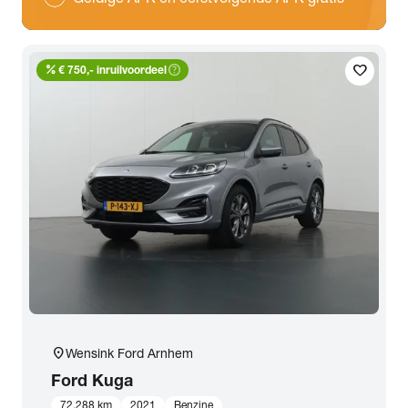
percent
help_outline
favorite
€ 750,- inruilvoordeel
location_on
Wensink Ford Arnhem
Ford
Kuga
72.288 km
2021
Benzine