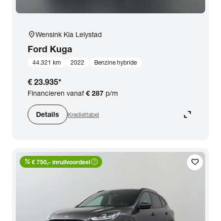
location_on
Wensink Kia Lelystad
Ford
Kuga
44.321 km
2022
Benzine hybride
€ 23.935
*
Financieren vanaf
€ 287
p/m
expand_content
Details
Krediettabel
percent
help_outline
favorite
€ 750,- inruilvoordeel