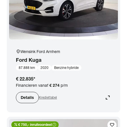
location_on
Wensink Ford Arnhem
Ford
Kuga
87.888 km
2020
Benzine hybride
€ 22.835
*
Financieren vanaf
€ 274
p/m
expand_content
Details
Krediettabel
percent
help_outline
favorite
€ 750,- inruilvoordeel