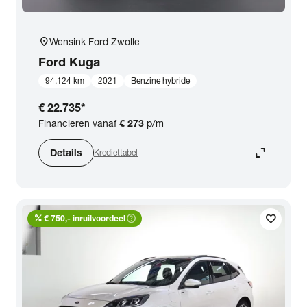
location_on
Wensink Ford Zwolle
Ford
Kuga
94.124 km
2021
Benzine hybride
€ 22.735
*
Financieren vanaf
€ 273
p/m
expand_content
Details
Krediettabel
percent
help_outline
favorite
€ 750,- inruilvoordeel