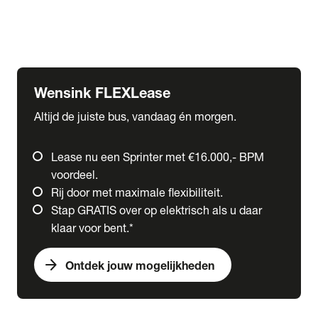
Ford
Fuso
Mercedes-Benz
Wensink FLEXLease
Altijd de juiste bus, vandaag én morgen.
Lease nu een Sprinter met €16.000,- BPM
voordeel.
Rij door met maximale flexibiliteit.
Stap GRATIS over op elektrisch als u daar
klaar voor bent.*
arrow_forward
Ontdek jouw mogelijkheden
expand_more
Trucks