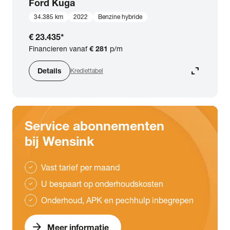
Ford
Kuga
34.385 km
2022
Benzine hybride
€ 23.435
*
Financieren vanaf
€ 281
p/m
expand_content
Details
Krediettabel
Service abonnementen
bij Wensink
Vast tarief per maand
check
U bespaart op onderhoudskosten
check
Onderhoud, APK en pechhulp inbegrepen
check
arrow_forward
Meer informatie