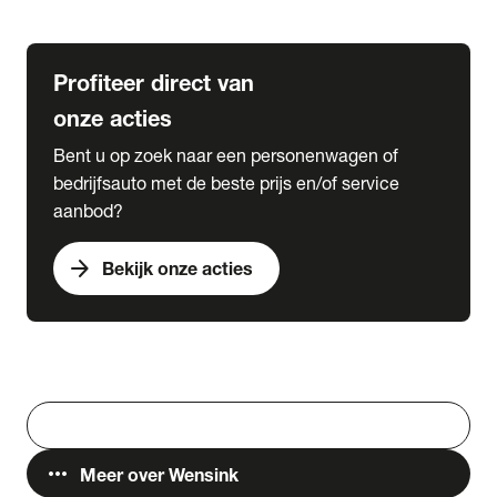
Lease & Services
Profiteer direct van
onze acties
Bent u op zoek naar een personenwagen of
bedrijfsauto met de beste prijs en/of service
aanbod?
arrow_forward
Bekijk onze acties
Vestigingen
Werken bij Wensink
search
Zoeken
more_horiz
Meer over Wensink