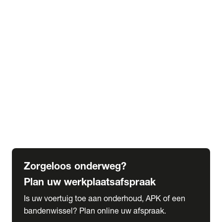
expand_more
Extra services
Beautykuur
Navigatie update
expand_more
Accessoires & onderdelen
Accessoires
Onderdelen
expand_more
Abonnementen
Alles over onze serviceabonnementen
Bandenhotel
expand_more
Schade melden
Meld hier je schade
Zorgeloos onderweg?
Plan uw werkplaatsafspraak
Is uw voertuig toe aan onderhoud, APK of een
bandenwissel? Plan online uw afspraak.