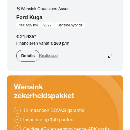
location_on
Wensink Occasions Assen
Ford
Kuga
100.525 km
2022
Benzine hybride
€ 21.935
*
Financieren vanaf
€ 263
p/m
expand_content
Details
Krediettabel
Wensink
zekerheidspakket
12 maanden BOVAG garantie
check
Inspectie op 140 punten
check
Geldige APK en eerstvolgende APK gratis
check