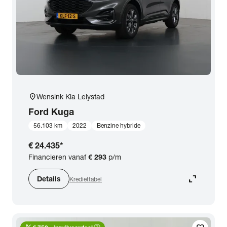
location_on
Wensink Kia Lelystad
Ford
Kuga
56.103 km
2022
Benzine hybride
€ 24.435
*
Financieren vanaf
€ 293
p/m
expand_content
Details
Krediettabel