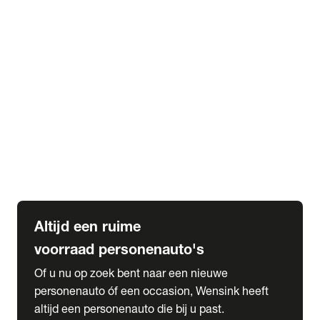
Elektrische Mercedes-Benz
Elektrische Occasions
Alles over elektrisch rijden
expand_more
Voorraad leasen
Private lease voorraad
Zakelijk lease voorraad
Occasion lease voorraad
Private Lease samenstellen
expand_more
Diensten
Expatriate Services & Diplomatic Sales
Altijd een ruime
voorraad personenauto's
Of u nu op zoek bent naar een nieuwe
personenauto óf een occasion, Wensink heeft
altijd een personenauto die bij u past.