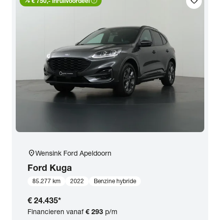
percent
help_outline
favorite
€ 750,- inruilvoordeel
location_on
Wensink Ford Apeldoorn
Ford
Kuga
85.277 km
2022
Benzine hybride
€ 24.435
*
Financieren vanaf
€ 293
p/m