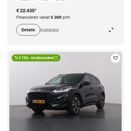
€ 22.435
*
Financieren vanaf
€ 269
p/m
expand_content
Details
Krediettabel
percent
help_outline
favorite
€ 750,- inruilvoordeel