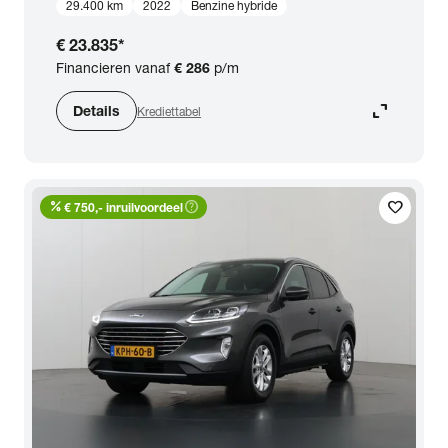
29.400 km
2022
Benzine hybride
€ 23.835
*
Financieren vanaf
€ 286
p/m
expand_content
Details
Krediettabel
percent
help_outline
favorite
€ 750,- inruilvoordeel