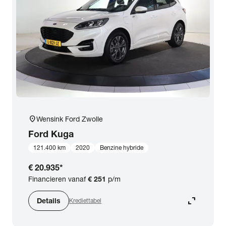
expand_more
BTW (aftrekbaar) / Marge (BTW niet aftrekbaar)
Merk & Model
close
Ford
Prijs
Kilometerstand
location_on
Wensink Ford Zwolle
Ford
Kuga
Bouwjaar
121.400 km
2020
Benzine hybride
€ 20.935
*
Staat van de auto
Financieren vanaf
€ 251
p/m
expand_content
Details
Krediettabel
Brandstof