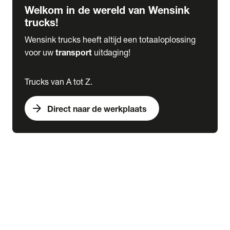
Welkom in de wereld van Wensink
trucks!
Wensink trucks heeft altijd een totaaloplossing
voor uw
transport
uitdaging!
Trucks van A tot Z.
arrow_forward
Direct naar de werkplaats
Lease
expand_more
Onderhoud
chevron_right
close
expand_more
Werkplaatsafspraak maken
Werkplaatsafspraak maken
Schade melden
expand_more
Onderhoud