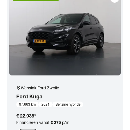
location_on
Wensink Ford Zwolle
Ford
Kuga
97.663 km
2021
Benzine hybride
€ 22.935
*
Financieren vanaf
€ 275
p/m