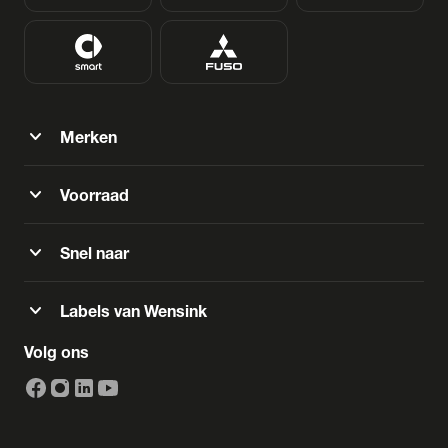
expand_more
Merken
expand_more
Voorraad
expand_more
Snel naar
expand_more
Labels van Wensink
Volg ons