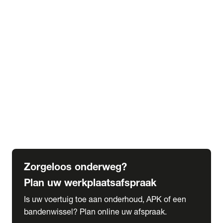
expand_more
Extra services
Beautykuur
Navigatie update
expand_more
Accessoires & onderdelen
Accessoires
Onderdelen
expand_more
Abonnementen
Alles over onze serviceabonnementen
Bandenhotel
expand_more
Schade melden
Meld hier je schade
Zorgeloos onderweg?
Plan uw werkplaatsafspraak
Is uw voertuig toe aan onderhoud, APK of een
bandenwissel? Plan online uw afspraak.