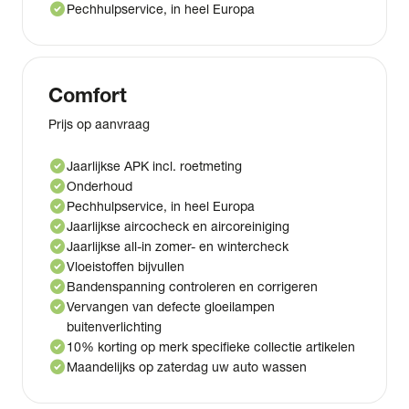
check_circle
Pechhulpservice, in heel Europa
Comfort
Prijs op aanvraag
check_circle
Jaarlijkse APK incl. roetmeting
check_circle
Onderhoud
check_circle
Pechhulpservice, in heel Europa
check_circle
Jaarlijkse aircocheck en aircoreiniging
check_circle
Jaarlijkse all-in zomer- en wintercheck
check_circle
Vloeistoffen bijvullen
check_circle
Bandenspanning controleren en corrigeren
check_circle
Vervangen van defecte gloeilampen
buitenverlichting
check_circle
10% korting op merk specifieke collectie artikelen
check_circle
Maandelijks op zaterdag uw auto wassen