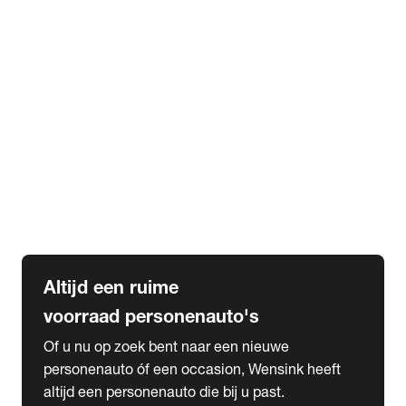
Elektrische Mercedes-Benz
Elektrische Occasions
Alles over elektrisch rijden
expand_more
Voorraad leasen
Private lease voorraad
Zakelijk lease voorraad
Occasion lease voorraad
Private Lease samenstellen
expand_more
Diensten
Expatriate Services & Diplomatic Sales
Altijd een ruime
voorraad personenauto's
Of u nu op zoek bent naar een nieuwe
personenauto óf een occasion, Wensink heeft
altijd een personenauto die bij u past.