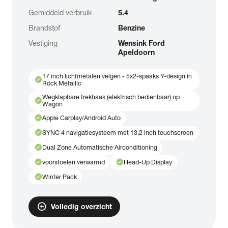
Gemiddeld verbruik
5.4
Brandstof
Benzine
Vestiging
Wensink Ford
Apeldoorn
17 inch lichtmetalen velgen - 5x2-spaaks Y-design in
check_circle
Rock Metallic
Wegklapbare trekhaak (elektrisch bedienbaar) op
check_circle
Wagon
check_circle
Apple Carplay/Android Auto
check_circle
SYNC 4 navigatiesysteem met 13,2 inch touchscreen
check_circle
Dual Zone Automatische Airconditioning
check_circle
check_circle
voorstoelen verwarmd
Head-Up Display
check_circle
Winter Pack
add_circle
Volledig overzicht