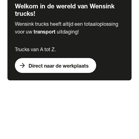
Welkom in de wereld van Wensink
trucks!
Wensink trucks heeft altijd een totaaloplossing
voor uw
transport
uitdaging!
Trucks van A tot Z.
arrow_forward
Direct naar de werkplaats
Lease
expand_more
Onderhoud
chevron_right
close
expand_more
Werkplaatsafspraak maken
Werkplaatsafspraak maken
Schade melden
expand_more
Onderhoud