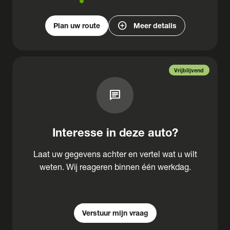
add_circle
Plan uw route
Meer details
Vrijblijvend
chat
Interesse in deze auto?
Laat uw gegevens achter en vertel wat u wilt
weten. Wij reageren binnen één werkdag.
Verstuur mijn vraag