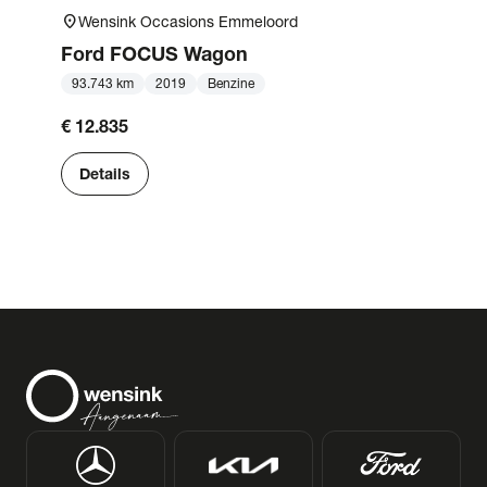
location_on
Wensink Occasions Emmeloord
Ford
FOCUS Wagon
93.743 km
2019
Benzine
€ 12.835
Details