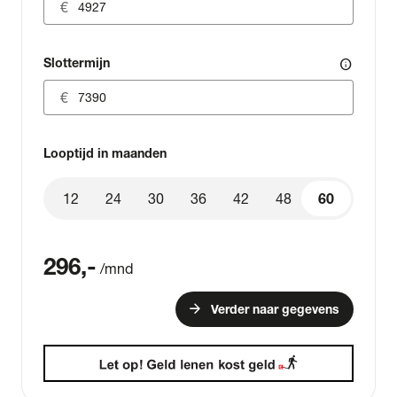
Slottermijn
info
Looptijd in maanden
12
24
30
36
42
48
60
60
296
,-
/mnd
arrow_forward
Verder naar gegevens