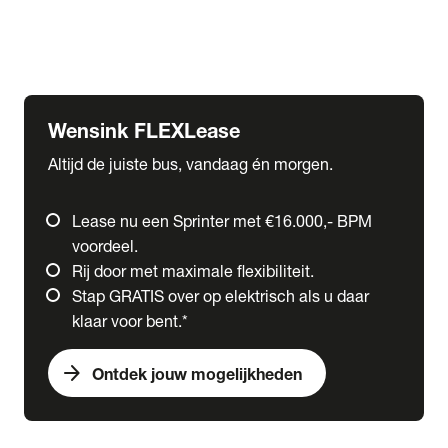
Ford
Fuso
Mercedes-Benz
Wensink FLEXLease
Altijd de juiste bus, vandaag én morgen.
Lease nu een Sprinter met €16.000,- BPM
voordeel.
Rij door met maximale flexibiliteit.
Stap GRATIS over op elektrisch als u daar
klaar voor bent.*
arrow_forward
Ontdek jouw mogelijkheden
expand_more
Trucks