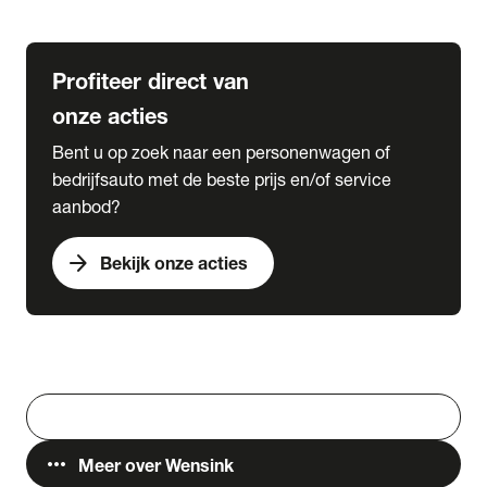
Lease & Services
Profiteer direct van
onze acties
Bent u op zoek naar een personenwagen of
bedrijfsauto met de beste prijs en/of service
aanbod?
arrow_forward
Bekijk onze acties
Vestigingen
Werken bij Wensink
search
Zoeken
more_horiz
Meer over Wensink