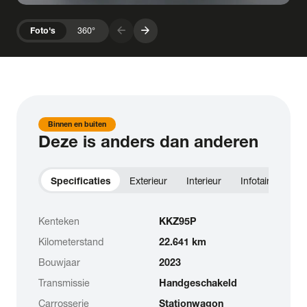
arrow_forward
arrow_forward
Foto's
360°
Binnen en buiten
Deze is anders dan anderen
Specificaties
Exterieur
Interieur
Infotainment
Kenteken
KKZ95P
Kilometerstand
22.641 km
Bouwjaar
2023
Transmissie
Handgeschakeld
Carrosserie
Stationwagon