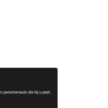
expand_more
expand_more
n personenauto die bij u past.