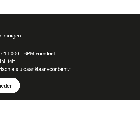
én morgen.
t €16.000,- BPM voordeel.
biliteit.
isch als u daar klaar voor bent.*
heden