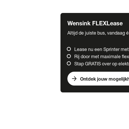
Fuso
Mercedes-Benz
Wensink FLEXLease
Altijd de juiste bus, vandaag 
Lease nu een Sprinter me
Rij door met maximale flexi
Stap GRATIS over op elektr
arrow_forward
Ontdek jouw mogelijk
Trucks
chevron_right
close
Onze merken
Mercedes Benz Trucks