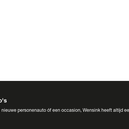
 Sales
o's
 nieuwe personenauto óf een occasion, Wensink heeft altijd ee