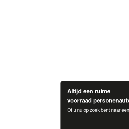
Elektrische Mercedes-Benz
Elektrische Occasions
Alles over elektrisch rijden
Voorraad leasen
Private lease voorraad
Zakelijk lease voorraad
Occasion lease voorraad
Private Lease samenstellen
Diensten
Expatriate Services & Diplomatic
Altijd een ruime
voorraad personenaut
Of u nu op zoek bent naar een