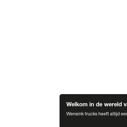
Truck verhuur
Service & onderhoud
APK
Onze labels & partners
Truck & Trailer
Trias Trailers
Spuiterij B. de Wilde
Carrosseriewerk Van de Weijer
Fleetcraft
A1 Automotive
Vestigingen
Bekijk alle vestigingen
Welkom in de wereld v
Wensink trucks heeft altijd e