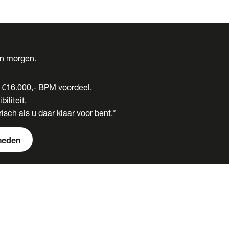
én morgen.
t €16.000,- BPM voordeel.
biliteit.
isch als u daar klaar voor bent.*
heden