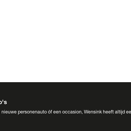
 Sales
o's
 nieuwe personenauto óf een occasion, Wensink heeft altijd ee