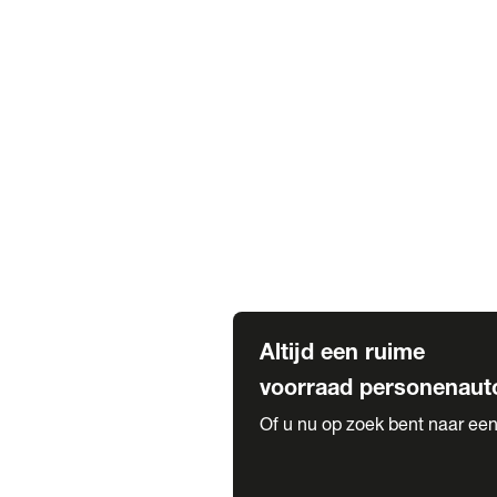
Elektrische Mercedes-Benz
Elektrische Occasions
Alles over elektrisch rijden
Voorraad leasen
Private lease voorraad
Zakelijk lease voorraad
Occasion lease voorraad
Private Lease samenstellen
Diensten
Expatriate Services & Diplomatic
Altijd een ruime
voorraad personenaut
Of u nu op zoek bent naar een