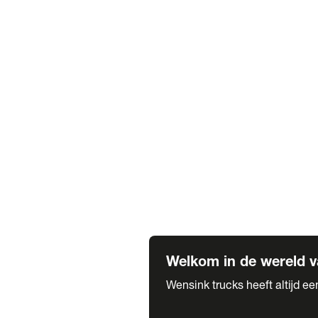
Truck verhuur
Service & onderhoud
APK
Onze labels & partners
Truck & Trailer
Trias Trailers
Spuiterij B. de Wilde
Carrosseriewerk Van de Weijer
Fleetcraft
A1 Automotive
Vestigingen
Bekijk alle vestigingen
Welkom in de wereld v
Wensink trucks heeft altijd e