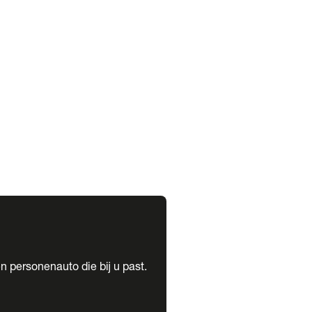
expand_more
expand_more
n personenauto die bij u past.