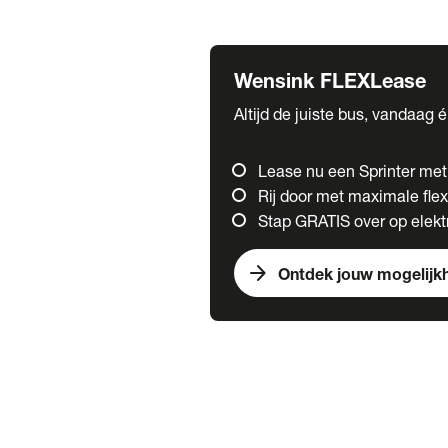
Fuso
Mercedes-Benz
Wensink FLEXLease
Altijd de juiste bus, vandaag 
Lease nu een Sprinter me
Rij door met maximale flexi
Stap GRATIS over op elektr
arrow_forward
Ontdek jouw mogelijk
Trucks
chevron_right
close
Onze merken
Mercedes Benz Trucks