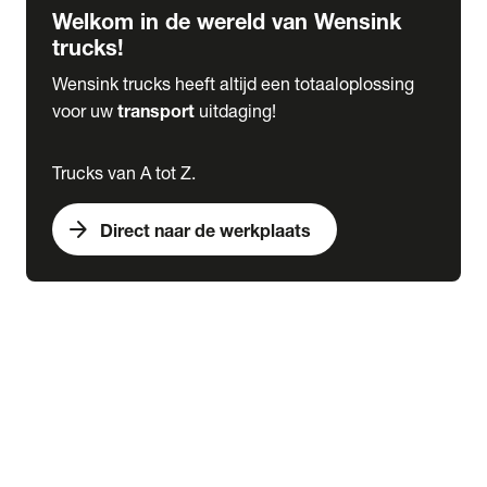
Welkom in de wereld van Wensink
trucks!
Wensink trucks heeft altijd een totaaloplossing
voor uw
transport
uitdaging!
Trucks van A tot Z.
arrow_forward
Direct naar de werkplaats
Lease
expand_more
Onderhoud
chevron_right
close
expand_more
Werkplaatsafspraak maken
Werkplaatsafspraak maken
Schade melden
expand_more
Onderhoud