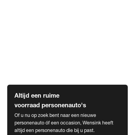
Elektrische Mercedes-Benz
Elektrische Occasions
Alles over elektrisch rijden
expand_more
Voorraad leasen
Private lease voorraad
Zakelijk lease voorraad
Occasion lease voorraad
Private Lease samenstellen
expand_more
Diensten
Expatriate Services & Diplomatic Sales
Altijd een ruime
voorraad personenauto's
Of u nu op zoek bent naar een nieuwe
personenauto óf een occasion, Wensink heeft
altijd een personenauto die bij u past.