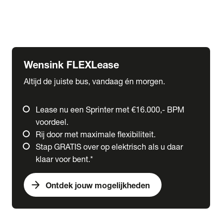
Ford
Fuso
Mercedes-Benz
Wensink FLEXLease
Altijd de juiste bus, vandaag én morgen.
Lease nu een Sprinter met €16.000,- BPM
voordeel.
Rij door met maximale flexibiliteit.
Stap GRATIS over op elektrisch als u daar
klaar voor bent.*
arrow_forward
Ontdek jouw mogelijkheden
expand_more
Trucks