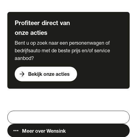
Lease & Services
Profiteer direct van
onze acties
Bent u op zoek naar een personenwagen of
bedrijfsauto met de beste prijs en/of service
aanbod?
arrow_forward
Bekijk onze acties
Vestigingen
Werken bij Wensink
search
Zoeken
more_horiz
Meer over Wensink