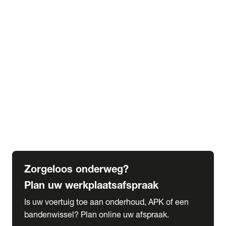
expand_more
Extra services
Beautykuur
Navigatie update
expand_more
Accessoires & onderdelen
Accessoires
Onderdelen
expand_more
Abonnementen
Alles over onze serviceabonnementen
Bandenhotel
expand_more
Schade melden
Meld hier je schade
Zorgeloos onderweg?
Plan uw werkplaatsafspraak
Is uw voertuig toe aan onderhoud, APK of een
bandenwissel? Plan online uw afspraak.