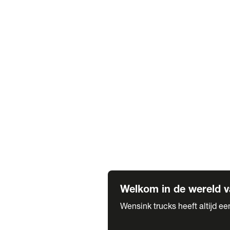
Truck verhuur
Service & onderhoud
APK
Onze labels & partners
Truck & Trailer
Trias Trailers
Spuiterij B. de Wilde
Carrosseriewerk Van de Weijer
Fleetcraft
A1 Automotive
Vestigingen
Bekijk alle vestigingen
Welkom in de wereld v
Wensink trucks heeft altijd e