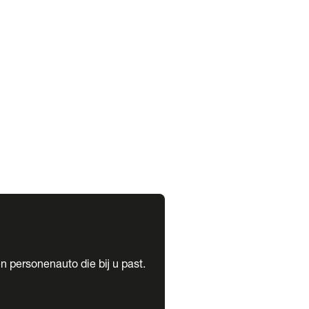
expand_more
expand_more
n personenauto die bij u past.