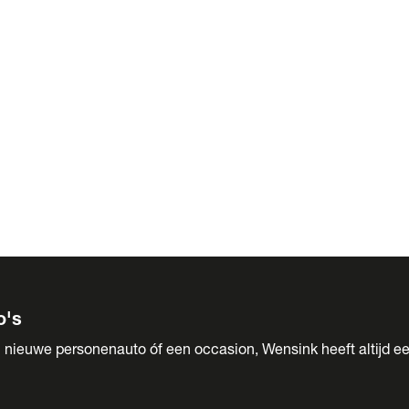
 Sales
o's
 nieuwe personenauto óf een occasion, Wensink heeft altijd ee