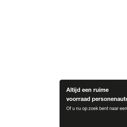
Elektrische Mercedes-Benz
Elektrische Occasions
Alles over elektrisch rijden
Voorraad leasen
Private lease voorraad
Zakelijk lease voorraad
Occasion lease voorraad
Private Lease samenstellen
Diensten
Expatriate Services & Diplomatic
Altijd een ruime
voorraad personenaut
Of u nu op zoek bent naar een