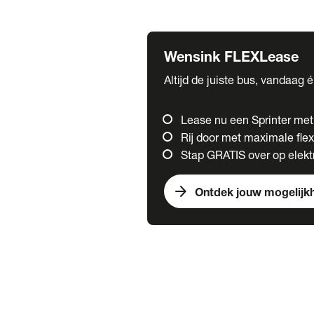
Fuso
Mercedes-Benz
Wensink FLEXLease
Altijd de juiste bus, vandaag 
Lease nu een Sprinter me
Rij door met maximale flexi
Stap GRATIS over op elektr
arrow_forward
Ontdek jouw mogelijk
Trucks
chevron_right
close
Onze merken
Mercedes Benz Trucks