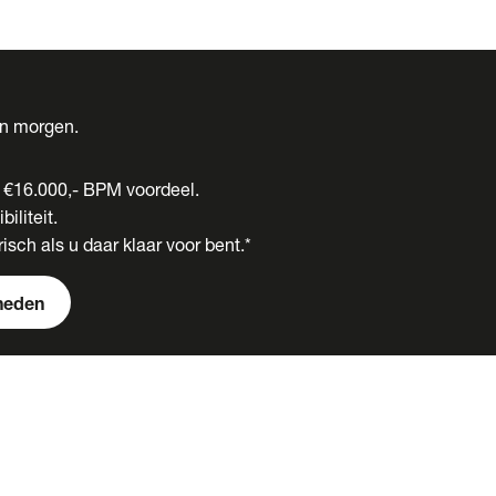
én morgen.
t €16.000,- BPM voordeel.
biliteit.
isch als u daar klaar voor bent.*
heden